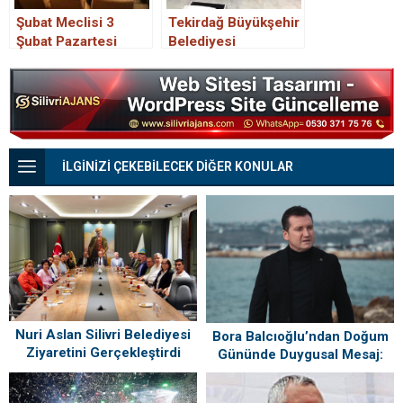
Şubat Meclisi 3
Tekirdağ Büyükşehir
Şubat Pazartesi
Belediyesi
işçilerinden iş
bırakma eylemi
İLGİNİZİ ÇEKEBİLECEK DİĞER KONULAR
Nuri Aslan Silivri Belediyesi
Bora Balcıoğlu’ndan Doğum
Ziyaretini Gerçekleştirdi
Gününde Duygusal Mesaj:
“Silivri’mi Çok Özlüyorum”