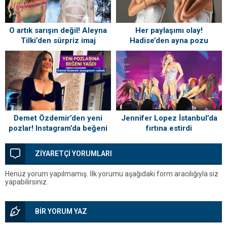
O artık sarışın değil! Aleyna
Her paylaşımı olay!
Tilki’den sürpriz imaj
Hadise’den ayna pozu
değişikliği: İşte yeni hali
Jennifer Lopez İstanbul’da
Demet Özdemir’den yeni
fırtına estirdi
pozlar! Instagram’da beğeni
yağdı
ZİYARETÇİ YORUMLARI
Henüz yorum yapılmamış. İlk yorumu aşağıdaki form aracılığıyla siz
yapabilirsiniz.
BİR YORUM YAZ