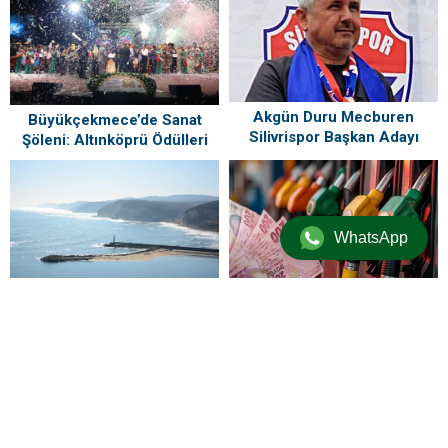
Akgün Duru Mecburen
Büyükçekmece’de Sanat
Silivrispor Başkan Adayı
Şöleni: Altınköprü Ödülleri
Sahiplerini Buldu!
WhatsApp
Kırklareli’nin 2 ilçesinde
Motorin fiyatlarında bir ayda
denize girmek yasaklandı
dev artış: Maliyetlerdeki
yükseliş sofrayı da vuracak
ZİYARETÇİ YORUMLARI
Henüz yorum yapılmamış. İlk yorumu aşağıdaki form aracılığıyla siz
yapabilirsiniz.