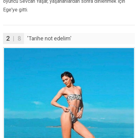
oyuncu Sevcan Yaşar, yaşananlardan sonra dinlenmek için
Ege'ye gitti.
2
| 8
'Tarihe not edelim'