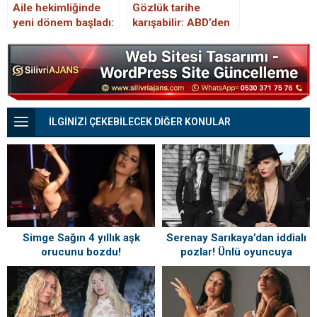
Aile hekimliğinde
Gözlük tarihe
yeni dönem başladı:
karışabilir: ABD’den
Randevu sırası
yeni göz damlasına
beklemek tarihe
onay
karışıyor
İLGİNİZİ ÇEKEBİLECEK DİĞER KONULAR
Serenay Sarıkaya’dan iddialı
Simge Sağın 4 yıllık aşk
pozlar! Ünlü oyuncuya
orucunu bozdu!
beğeni yağdı
‘Sevgilimden’ notuyla paylaştı