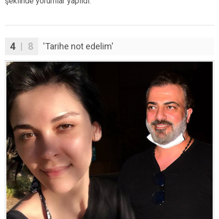
şeklinde yorumlar yapıldı.
4
| 8
'Tarihe not edelim'