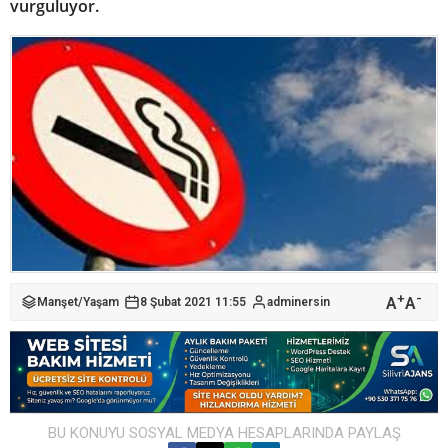
vurguluyor.
+
-
A
A
Manşet
/
Yaşam
8 Şubat 2021 11:55
adminersin
BU KONUYU SOSYAL MEDYA HESAPLARINDA PAYLAŞ