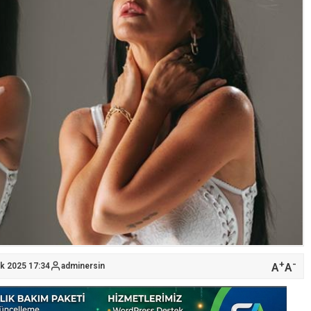
+
-
A
A
ık 2025 17:34
adminersin