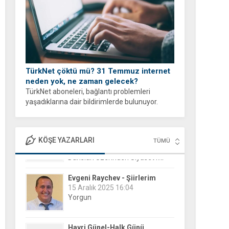
TürkNet çöktü mü? 31 Temmuz internet
neden yok, ne zaman gelecek?
TürkNet aboneleri, bağlantı problemleri
yaşadıklarına dair bildirimlerde bulunuyor.
İnternet erişiminde yaşanan yavaşlama veya
tam kesinti durumları sonrası binlerce
kullanıcı, arama motorlarına yönelerek güncel
KÖŞE YAZARLARI
TÜMÜ
durumu öğrenmeye...
Evgeni Raychev - Şiirlerim
15 Aralık 2025 16:04
Yorgun
Hayri Günel-Halk Günü
8 Ekim 2019 19:27