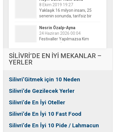
Yaklaşık 16 milyon insanı, 25
senenin sonunda, tarifsiz bir
belirsizliğin ortasına bıraktılar!
Nesrin Özalp-Ayna
24 Haziran 2026 00:04
Festivaller Yapılmazsa Kim
Kaybeder? Üreticiden Esnafa,
Silivri’den Mahallelere Uzanan
Büyük Kayıp
Tansu Bayrakdar-Biz diyoruz
SİLİVRİ’DE EN İYİ MEKANLAR –
ki
YERLER
25 Aralık 2015 23:37
Tesadüfe bak!
Silivri’Gitmek için 10 Neden
Ersin Özalp-Gerçekler
2 Temmuz 2026 09:39
Silivri’de Gezilecek Yerler
Silivri’de Uluslararası Halk
Dansları Üzerinden Siyaset Mi
Silivri’de En İyi Oteller
Yapılıyor?
Silivri’de En İyi 10 Fast Food
Silivri’de En İyi 10 Pide / Lahmacun