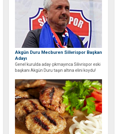
Akgün Duru Mecburen Silivrispor Başkan
Adayı
Genel kurulda aday çıkmayınca Silivrispor eski
başkanı Akgün Duru taşın altına elini koydu!
Duru, kulübü sahipsiz bırakmayarak adaylığını
açıkladı.