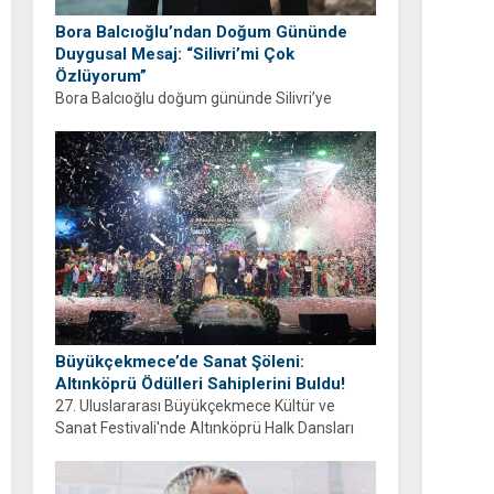
Bora Balcıoğlu’ndan Doğum Gününde
Duygusal Mesaj: “Silivri’mi Çok
Özlüyorum”
Bora Balcıoğlu doğum gününde Silivri’ye
duyduğu özlemi anlattı. “53 gündür sizlerden
ayrıyım” diyen Balcıoğlu, bir sonraki doğum
gününü ailesi ve hemşehrileriyle birlikte
geçirmeyi diledi.
Büyükçekmece’de Sanat Şöleni:
Altınköprü Ödülleri Sahiplerini Buldu!
27. Uluslararası Büyükçekmece Kültür ve
Sanat Festivali'nde Altınköprü Halk Dansları
Yarışması tamamlandı. Şampiyon Brezilya
oldu!