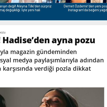
arışın değil! Aleyna Tilki’den sürpriz
Demet Özdemir’den yeni poz
maj değişikliği: İşte yeni hali
Instagram’da beğeni yağd
 pozu
! Hadise’den ayna pozu
arıyla magazin gündeminden
osyal medya paylaşımlarıyla adından
a karşısında verdiği pozla dikkat