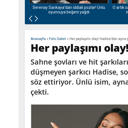
Serenay Sarıkaya’dan iddialı pozlar! Ünlü
O artık s
rucunu bozdu!
oyuncuya beğeni yağdı
i
paylaştı
Anasayfa
»
Foto Galeri
»
Her paylaşımı olay! Hadise’den ayna
Her paylaşımı olay
Sahne şovları ve hit şarkıl
düşmeyen şarkıcı Hadise, s
söz ettiriyor. Ünlü isim, ayn
çekti.