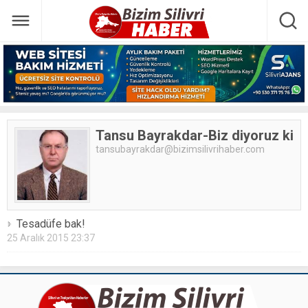
Tansu Bayrakdar-Biz diyoruz ki
tansubayrakdar@bizimsilivrihaber.com
Tesadüfe bak!
25 Aralık 2015 23:37