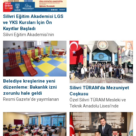
açıldı. Binlerce çocuk yaz
boyunca spor ve eğitimle...
Silivri Eğitim Akademisi LGS
ve YKS Kursları İçin Ön
Kayıtlar Başladı
Silivri Eğitim Akademisi'nin
ücretsiz LGS ve YKS hazırlık
kursları için ön kayıtlar başladı.
Başvuru tarihleri...
Belediye kreşlerine yeni
düzenleme: Bakanlık izni
Silivri TÜRAM’da Mezuniyet
zorunlu hale geldi
Coşkusu
Resmi Gazete'de yayımlanan
Özel Silivri TÜRAM Mesleki ve
yeni yönetmelikle belediyeler
Teknik Anadolu Lisesi’nde
dahil tüm kamu kurumlarının
mezuniyet töreni düzenlendi.
açtığı kreş ve gündüz
Öğrenciler diplomalarını aldı.
bakımevleri...
Detaylar...