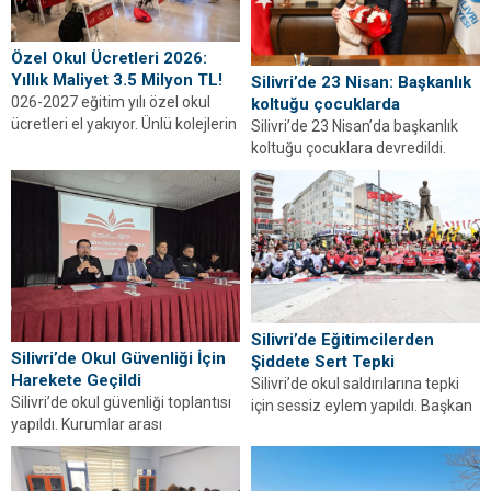
Özel Okul Ücretleri 2026:
Yıllık Maliyet 3.5 Milyon TL!
Silivri’de 23 Nisan: Başkanlık
026-2027 eğitim yılı özel okul
koltuğu çocuklarda
ücretleri el yakıyor. Ünlü kolejlerin
Silivri’de 23 Nisan’da başkanlık
hazırlık sınıfları 2.6 milyon TL'yi...
koltuğu çocuklara devredildi.
Başkan Bora Balcıoğlu’ndan
anlamlı mesaj geldi.
Silivri’de Eğitimcilerden
Silivri’de Okul Güvenliği İçin
Şiddete Sert Tepki
Harekete Geçildi
Silivri’de okul saldırılarına tepki
Silivri’de okul güvenliği toplantısı
için sessiz eylem yapıldı. Başkan
yapıldı. Kurumlar arası
Balcıoğlu’ndan şiddete karşı
koordinasyonla öğrenci güvenliği
güçlü mesaj geldi.
artırılacak.