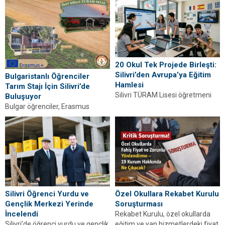
tanıştı.
darp edildiği iddia edildi. Aile darp
raporunun verilmediğini...
20 Okul Tek Projede Birleşti:
Silivri’den Avrupa’ya Eğitim
Bulgaristanlı Öğrenciler
Hamlesi
Tarım Stajı İçin Silivri’de
Silivri TÜRAM Lisesi öğretmeni
Buluşuyor
Cıvana Yetkin’in yer aldığı
Bulgar öğrenciler, Erasmus
“Avrupa’da Yaşam Becerileri
kapsamında Silivri’de tarım stajı
2026” projesinde 5 ülkeden...
yapacak; modern tarım ve
sürdürülebilir uygulamalar
öğrenecek.
Silivri Öğrenci Yurdu ve
Özel Okullara Rekabet Kurulu
Gençlik Merkezi Yerinde
Soruşturması
İncelendi
Rekabet Kurulu, özel okullarda
Silivri’de öğrenci yurdu ve gençlik
eğitim ve yan hizmetlerdeki fiyat