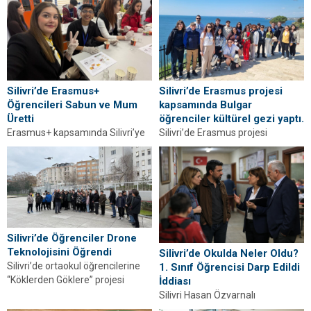
Silivri’de Erasmus+
Silivri’de Erasmus projesi
Öğrencileri Sabun ve Mum
kapsamında Bulgar
Üretti
öğrenciler kültürel gezi yaptı.
Erasmus+ kapsamında Silivri’ye
Silivri’de Erasmus projesi
gelen PGSS Sitovo öğrencileri
kapsamında Bulgar öğrenciler
sabun ve aromatik mum üretimi
kültürel gezi yaptı. TÜRAM’da
eğitimi aldı.
staj öncesi keşif gerçekleştirdiler.
Silivri’de Öğrenciler Drone
Teknolojisini Öğrendi
Silivri’de Okulda Neler Oldu?
Silivri’de ortaokul öğrencilerine
1. Sınıf Öğrencisi Darp Edildi
“Köklerden Göklere” projesi
İddiası
kapsamında drone eğitimi verildi.
Silivri Hasan Özvarnalı
Öğrenciler havacılık teknolojisiyle
İlkokulu’nda 1. sınıf öğrencisinin