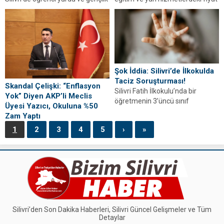
merkezi projeleri yerinde
artışları nedeniyle 19 kurum
incelendi. Başkan Balcıoğlu ve
hakkında soruşturma...
Gökan Zeybek son...
Şok İddia: Silivri’de İlkokulda
Taciz Soruşturması!
Skandal Çelişki: “Enflasyon
Silivri Fatih İlkokulu’nda bir
Yok” Diyen AKP’li Meclis
öğretmenin 3’üncü sınıf
Üyesi Yazıcı, Okuluna %50
öğrencisine tacizde bulunduğu
Zam Yaptı
iddiasıyla tutuklandığı öğrenildi.
AKP’li Celalettin Yazıcı
1
2
3
4
5
›
»
“enflasyon yok” derken, sahibi
olduğu özel okulun ücretlerine
yüzde 50’den fazla zam...
Silivri’den Son Dakika Haberleri, Silivri Güncel Gelişmeler ve Tüm
Detaylar