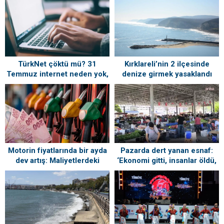
TürkNet çöktü mü? 31
Kırklareli’nin 2 ilçesinde
Temmuz internet neden yok,
denize girmek yasaklandı
ne zaman gelecek?
Motorin fiyatlarında bir ayda
Pazarda dert yanan esnaf:
dev artış: Maliyetlerdeki
‘Ekonomi gitti, insanlar öldü,
yükseliş sofrayı da vuracak
kefenleyip gömecek adam
lazım’