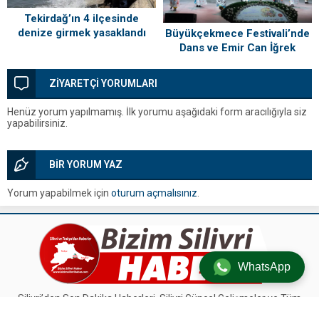
Tekirdağ’ın 4 ilçesinde
denize girmek yasaklandı
Büyükçekmece Festivali’nde
Dans ve Emir Can İğrek
Coşkusu
ZİYARETÇİ YORUMLARI
Henüz yorum yapılmamış. İlk yorumu aşağıdaki form aracılığıyla siz
yapabilirsiniz.
BİR YORUM YAZ
Yorum yapabilmek için
oturum açmalısınız
.
WhatsApp
Silivri’den Son Dakika Haberleri, Silivri Güncel Gelişmeler ve Tüm
Detaylar