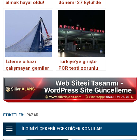
almak hayal oldu!
dönem! 27 Eylül’de
Pazarlarda tane fiyatı
zorunlu olacak
şoke etti
İzleme cihazı
Türkiye’ye girişte
çalışmayan gemiler
PCR testi zorunlu
avlanamayacak
oldu.
ETİKETLER:
PAZAR
İLGİNİZİ ÇEKEBİLECEK DİĞER KONULAR