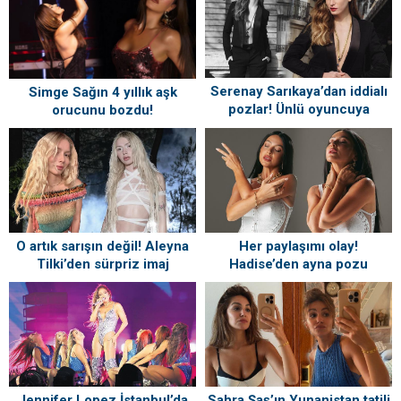
Serenay Sarıkaya’dan iddialı
Simge Sağın 4 yıllık aşk
pozlar! Ünlü oyuncuya
orucunu bozdu!
beğeni yağdı
‘Sevgilimden’ notuyla paylaştı
O artık sarışın değil! Aleyna
Her paylaşımı olay!
Tilki’den sürpriz imaj
Hadise’den ayna pozu
değişikliği: İşte yeni hali
Jennifer Lopez İstanbul’da
Sahra Şaş’ın Yunanistan tatili