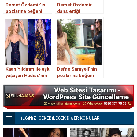
Demet Özdemir’in
Demet Özdemir
pozlarına beğeni
dans ettiği
yağdı
görüntüleri
paylaşınca beğeniler
yağmur olup yağdı
Kaan Yıldırım ile aşk
Defne Samyeli’nin
yaşayan Hadise’nin
pozlarına beğeni
bahar pozlarına
yağdı
beğeni yağdı!
İLGİNİZİ ÇEKEBİLECEK DİĞER KONULAR