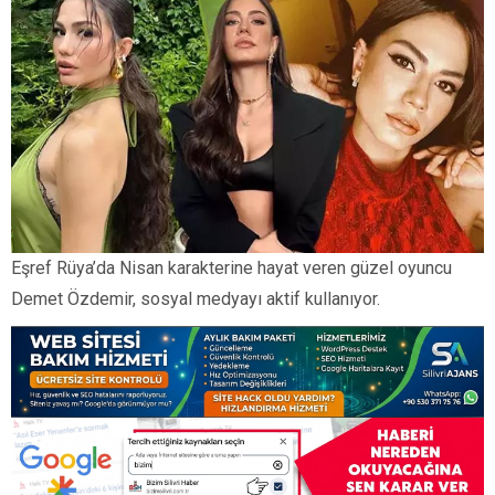
Eşref Rüya’da Nisan karakterine hayat veren güzel oyuncu
Demet Özdemir, sosyal medyayı aktif kullanıyor.