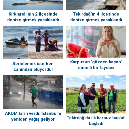
Kırklareli’nin 2 ilçesinde
Tekirdağ’ın 4 ilçesinde
denize girmek yasaklandı
denize girmek yasaklandı
Karpuzun ‘gözden kaçan’
Serinlemek isterken
önemli bir faydası
canından oluyordu!
Cankurtaranlar son anda
kurtardı
AKOM tarih verdi: İstanbul’a
Tekirdağ’da ilk karpuz hasadı
yeniden yağış geliyor
başladı