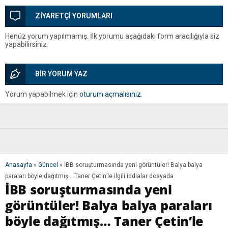
ZİYARETÇİ YORUMLARI
Henüz yorum yapılmamış. İlk yorumu aşağıdaki form aracılığıyla siz
yapabilirsiniz.
BİR YORUM YAZ
Yorum yapabilmek için
oturum açmalısınız
.
Anasayfa
»
Güncel
»
İBB soruşturmasında yeni görüntüler! Balya balya
paraları böyle dağıtmış… Taner Çetin’le ilgili iddialar dosyada
İBB soruşturmasında yeni
görüntüler! Balya balya paraları
böyle dağıtmış… Taner Çetin’le