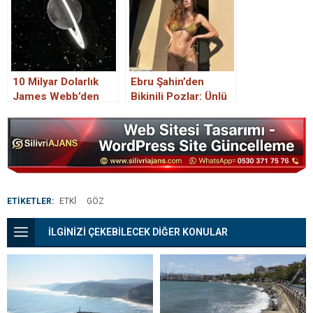
10 Milyar Dolarlık
Ebru Şahin’den
James Webb’den
Bikinili Pozlar: Ünlü
Çarpıcı Satürn
Oyuncu Düzgün
fotoğrafları… Satürn
Fiziğiyle Göz
Göz Kamaştırıyor
Kamaştırdı!
ETİKETLER:
ETKİ
GÖZ
İLGİNİZİ ÇEKEBİLECEK DİĞER KONULAR