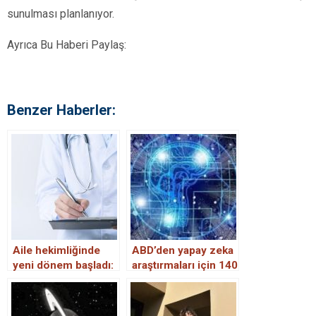
sunulması planlanıyor.
Ayrıca Bu Haberi Paylaş:
Benzer Haberler:
Aile hekimliğinde
ABD’den yapay zeka
yeni dönem başladı:
araştırmaları için 140
Randevu sırası
milyon dolarlık
beklemek tarihe
yatırım
karışıyor