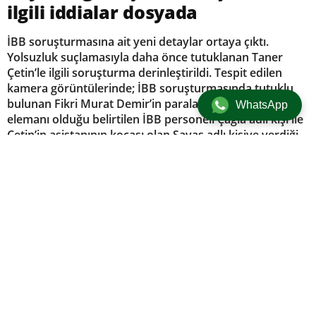
ilgili iddialar dosyada
İBB soruşturmasına ait yeni detaylar ortaya çıktı.
Yolsuzluk suçlamasıyla daha önce tutuklanan Taner
Çetin’le ilgili soruşturma derinleştirildi. Tespit edilen
kamera görüntülerinde; İBB soruşturmasında tutuklu
bulunan Fikri Murat Demir’in paraları Taner Çetin’in
WhatsApp
elemanı olduğu belirtilen İBB personeli Çağla adlı kişi ile
Çetin’in asistanının kocası olan Savaş adlı kişiye verdiği
anların yer aldığı iddia edildi.
Güncel
/
Gündem
/
Manşet
12 Ağustos 2025 12:46 | Güncellenme: 12 Ağustos 2025 13:19
+
-
A
A
adminersin