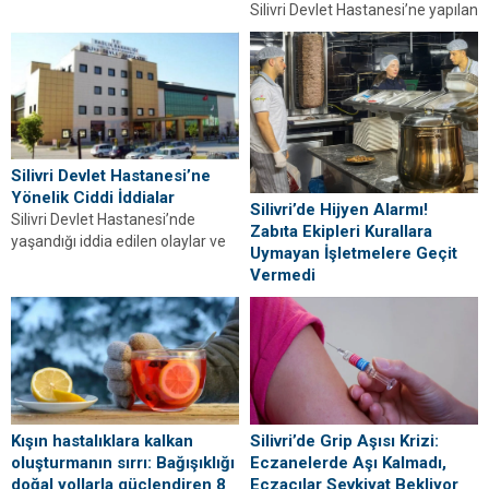
Silivri Devlet Hastanesi’ne yapılan
25,3346 TL oldu. Resmi
siyasi ziyaret sonrası,
Gazete’de yayımlandı.
kamuoyunda gündeme gelen
iddialarla ilgili resmî bir
açıklama...
Silivri Devlet Hastanesi’ne
Yönelik Ciddi İddialar
Silivri’de Hijyen Alarmı!
Silivri Devlet Hastanesi’nde
Zabıta Ekipleri Kurallara
yaşandığı iddia edilen olaylar ve
Uymayan İşletmelere Geçit
yönetimle ilgili suçlamalar sosyal
Vermedi
ağlarda tartışılıyor.
Silivri’de Zabıta Müdürlüğü gıda
işletmelerinde hijyen
denetimlerini sıklaştırdı. Kurallara
uymayan işletmelere yasal işlem
başlatıldı.
Kışın hastalıklara kalkan
Silivri’de Grip Aşısı Krizi:
oluşturmanın sırrı: Bağışıklığı
Eczanelerde Aşı Kalmadı,
doğal yollarla güçlendiren 8
Eczacılar Sevkiyat Bekliyor