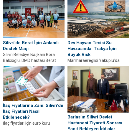
içeriyor....
Silivri’de Berat İçin Anlamlı
Dev Hayvan Tesisi Su
Destek Maçı
Havzasında: Trakya İçin
Büyük Risk
Silivri Belediye Başkanı Bora
Balcıoğlu, DMD hastası Berat
Marmaraereğlisi Yakuplu’da
Özdemir için düzenlenen
planlanan 13 bin büyükbaş
voleybol maçına katılarak aileye...
kapasiteli tesis, içme suyu
havzası ve çevresel riskleriyle
tartışma...
İlaç Fiyatlarına Zam: Silivri’de
İlaç Fiyatları Nasıl
Barlas’ın Silivri Devlet
Etkilenecek?
Hastanesi Ziyareti Sonrası
İlaç fiyatları için euro kuru
Yanıt Bekleyen İddialar
2026’da yüzde 17 artırılarak