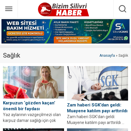
Sağlık
Anasayfa
»
Sağlık
Karpuzun ‘gözden kaçan’
Zam haberi SGK’dan geldi:
önemli bir faydası
Muayene katılım payı arttırıldı
Yaz aylarının vazgeçilmezi olan
Zam haberi SGK'dan geldi:
karpuz damar sağlığı için çok
Muayene katılım payı arttırıldı ...
değerli bir bileşik olan sitrülin