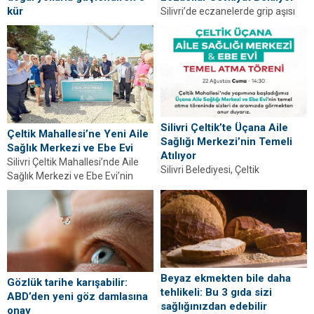
kür
Silivri’de eczanelerde grip aşısı
Soğuk havaların etkisiyle
kalmadı. Eczacılar, talep artışına
zayıflayan vücut direncini doğal
rağmen sevkiyat yapılmadığını
kürlerle yeniden güçlendirebilir,
belirterek Sağlık Bakanlığı’ndan
kış aylarını daha sağlıklı ve...
acil...
Silivri Çeltik’te Üçana Aile
Çeltik Mahallesi’ne Yeni Aile
Sağlığı Merkezi’nin Temeli
Sağlık Merkezi ve Ebe Evi
Atılıyor
Silivri Çeltik Mahallesi’nde Aile
Silivri Belediyesi, Çeltik
Sağlık Merkezi ve Ebe Evi’nin
Mahallesi’nde Üçana Aile Sağlığı
temeli atıldı. Yeni sağlık yatırımı
Merkezi ve Ebe Evi’nin temelini
mahalleye...
atıyor.
Beyaz ekmekten bile daha
Gözlük tarihe karışabilir:
tehlikeli: Bu 3 gıda sizi
ABD’den yeni göz damlasına
sağlığınızdan edebilir
onay