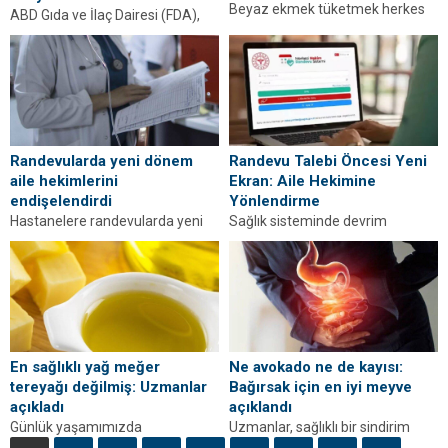
Beyaz ekmek tüketmek herkes
ABD Gıda ve İlaç Dairesi (FDA),
tarafından sağlıksız olarak bilinir.
kullanıcıların çift odaklı (bifokal)
Bu bilgi doğru olsa da, gün
gözlüklere olan ihtiyacını büyük
içinde...
ölçüde...
Randevularda yeni dönem
Randevu Talebi Öncesi Yeni
aile hekimlerini
Ekran: Aile Hekimine
endişelendirdi
Yönlendirme
Hastanelere randevularda yeni
Sağlık sisteminde devrim
dönem başladı. Randevularda
niteliğinde bir adım atıldı. Sağlık
aile hekimlerine yönlendirme
Bakanlığı, Merkezi Hekim
uygulamasını aile hekimleri
Randevu Sistemi (MHRS)
eleştirdi. Birlik ve...
üzerinden...
En sağlıklı yağ meğer
Ne avokado ne de kayısı:
tereyağı değilmiş: Uzmanlar
Bağırsak için en iyi meyve
açıkladı
açıklandı
Günlük yaşamımızda
Uzmanlar, sağlıklı bir sindirim
mutfaklardan eksik olmayan
sistemi için günlük 25 ila 38 gram