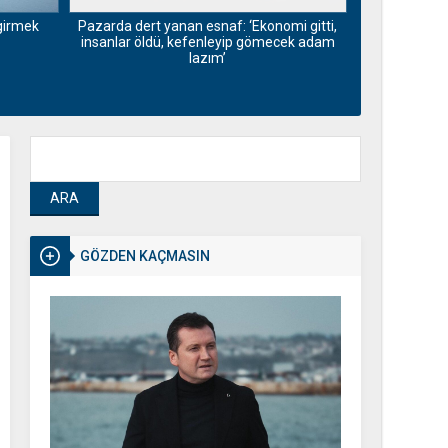
 girmek
Tekirdağ’ı
Pazarda dert yanan esnaf: ‘Ekonomi gitti,
insanlar öldü, kefenleyip gömecek adam
lazım’
GÖZDEN KAÇMASIN