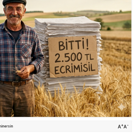
+
-
A
A
inersin