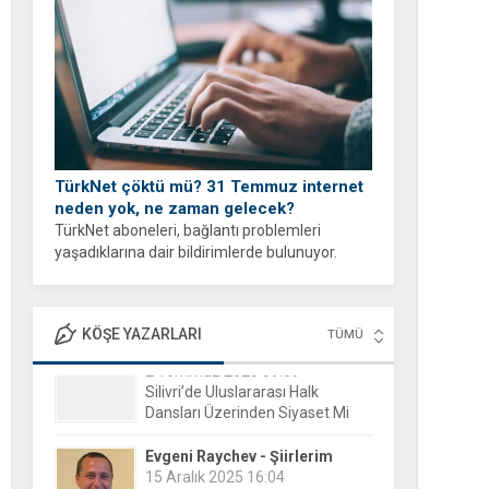
yapabilirsiniz.
TürkNet çöktü mü? 31 Temmuz internet
neden yok, ne zaman gelecek?
TürkNet aboneleri, bağlantı problemleri
yaşadıklarına dair bildirimlerde bulunuyor.
İnternet erişiminde yaşanan yavaşlama veya
tam kesinti durumları sonrası binlerce
kullanıcı, arama motorlarına yönelerek güncel
KÖŞE YAZARLARI
TÜMÜ
durumu öğrenmeye...
Evgeni Raychev - Şiirlerim
15 Aralık 2025 16:04
Yorgun