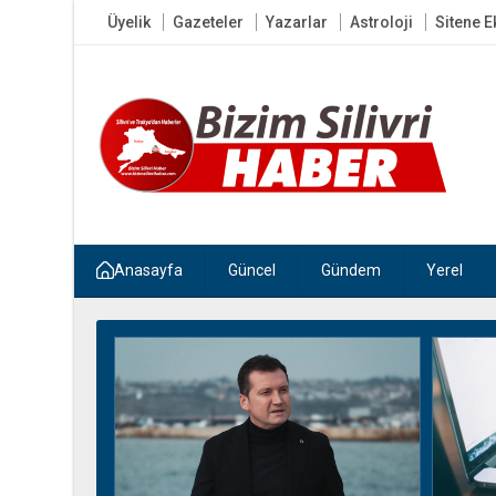
Üyelik
Gazeteler
Yazarlar
Astroloji
Sitene E
Anasayfa
Güncel
Gündem
Yerel