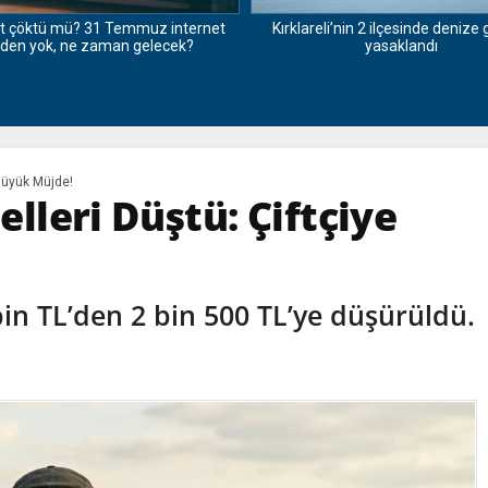
t çöktü mü? 31 Temmuz internet
Kırklareli’nin 2 ilçesinde denize
den yok, ne zaman gelecek?
yasaklandı
 Büyük Müjde!
delleri Düştü: Çiftçiye
5 bin TL’den 2 bin 500 TL’ye düşürüldü.