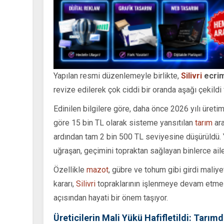
Yapılan resmi düzenlemeyle birlikte,
Silivri
ecrim
revize edilerek çok ciddi bir oranda aşağı çekildi v
Edinilen bilgilere göre, daha önce 2026 yılı üret
göre 15 bin TL olarak sisteme yansıtılan
tarım
ara
ardından tam 2 bin 500 TL seviyesine düşürüldü. Ya
uğraşan, geçimini topraktan sağlayan binlerce aile
Özellikle
mazot
, gübre ve tohum gibi girdi maliy
kararı,
Silivri
topraklarının işlenmeye devam etmes
açısından hayati bir önem taşıyor.
Üreticilerin Mali Yükü Hafifletildi: Tarım