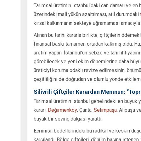
Tarımsal üretimin İstanbul’daki can damarı ve en
üzerindeki mali yükün azaltılması, atıl durumdaki
kırsal kalkınmanın sekteye uğramaması amacıyla s
Alınan bu tarihi kararla birlikte, çiftçilerin ödem
finansal baskı tamamen ortadan kalkmış oldu. Hazi
üretim yapan, İstanbul’un sebze ve tahıl ihtiyacını 
görebilecek ve yeni ekim dönemlerine daha büyük
üreticiyi koruma odaklı revize edilmesinin, önü
çeşitliliğini de doğrudan ve olumlu yönde etkilem
Silivrili Çiftçiler Karardan Memnun: “To
Tarımsal üretimin İstanbul genelindeki en büyük
kararı,
Değirmenköy
, Çanta,
Selimpaşa
, Alipaşa v
büyük bir sevinç dalgası yarattı.
Ecrimisil bedellerindeki bu radikal ve keskin düşü
karşılandı. Bölge çiftçileri, dönüm başına istenen