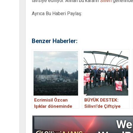
tavsiye ediliyor. Alınan bu kararın
Silivri
genelindek
Ayrıca Bu Haberi Paylaş:
Benzer Haberler:
Ecrimisil Özcan
BÜYÜK DESTEK:
Işıklar döneminde
Silivri’de Çiftçiye
yapılmış.
Tohum Hamlesi!
Bereket Başladı