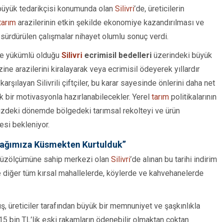
 büyük tedarikçisi konumunda olan
Silivri
’de, üreticilerin
tarım
arazilerinin etkin şekilde ekonomiye kazandırılması ve
ürdürülen çalışmalar nihayet olumlu sonuç verdi.
ekle yükümlü olduğu
Silivri
ecrimisil bedelleri
üzerindeki büyük
ne arazilerini kiralayarak veya ecrimisil ödeyerek yıllardır
karşılayan Silivrili çiftçiler, bu karar sayesinde önlerini daha net
 bir motivasyonla hazırlanabilecekler. Yerel
tarım
politikalarının
müzdeki dönemde bölgedeki tarımsal rekolteyi ve ürün
esi bekleniyor.
prağımıza Küsmekten Kurtulduk”
 yüzölçümüne sahip merkezi olan
Silivri
’de alınan bu tarihi indirim
e diğer tüm kırsal mahallelerde, köylerde ve kahvehanelerde
ş, üreticiler tarafından büyük bir memnuniyet ve şaşkınlıkla
 15 bin TL’lik eski rakamların ödenebilir olmaktan çoktan