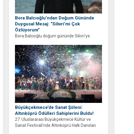
Bora Balcıoğlu’ndan Doğum Gününde
Duygusal Mesaj: “Silivri’mi Çok
Özlüyorum”
Bora Balcıoğlu doğum gününde Silivri’ye
duyduğu özlemi anlattı. “53 gündür sizlerden
ayrıyım” diyen Balcıoğlu, bir sonraki doğum
gününü ailesi ve hemşehrileriyle birlikte
geçirmeyi diledi.
Büyükçekmece’de Sanat Şöleni:
Altınköprü Ödülleri Sahiplerini Buldu!
27. Uluslararası Büyükçekmece Kültür ve
Sanat Festivali'nde Altınköprü Halk Dansları
Yarışması tamamlandı. Şampiyon Brezilya