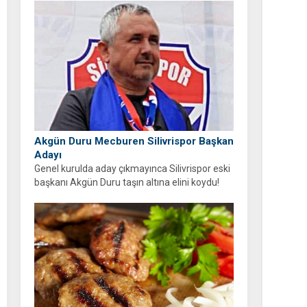
oldu!
Akgün Duru Mecburen Silivrispor Başkan
Adayı
Genel kurulda aday çıkmayınca Silivrispor eski
başkanı Akgün Duru taşın altına elini koydu!
Duru, kulübü sahipsiz bırakmayarak adaylığını
açıkladı.