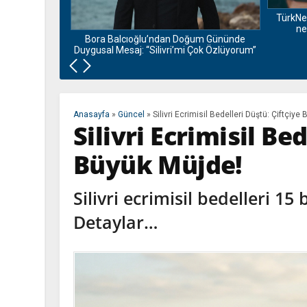
TürkNe
ne
i Ziyaretini
Bora Balcıoğlu’ndan Doğum Gününde
Duygusal Mesaj: “Silivri’mi Çok Özlüyorum”
Anasayfa
»
Güncel
»
Silivri Ecrimisil Bedelleri Düştü: Çiftçiye
Silivri Ecrimisil Be
Büyük Müjde!
Silivri ecrimisil bedelleri 1
Detaylar…