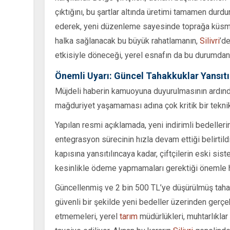
çıktığını, bu şartlar altında üretimi tamamen durdu
ederek, yeni düzenleme sayesinde toprağa küsmek
halka sağlanacak bu büyük rahatlamanın,
Silivri
’d
etkisiyle döneceği, yerel esnafın da bu durumdan
Önemli Uyarı: Güncel Tahakkuklar Yansı
Müjdeli haberin kamuoyuna duyurulmasının ardından y
mağduriyet yaşamaması adına çok kritik bir tekni
Yapılan resmi açıklamada, yeni indirimli bedellerin 
entegrasyon sürecinin hızla devam ettiği belirtil
kapısına yansıtılıncaya kadar, çiftçilerin eski s
kesinlikle ödeme yapmamaları gerektiği önemle hat
Güncellenmiş ve 2 bin 500 TL’ye düşürülmüş taha
güvenli bir şekilde yeni bedeller üzerinden gerçekl
etmemeleri, yerel
tarım
müdürlükleri, muhtarlıklar