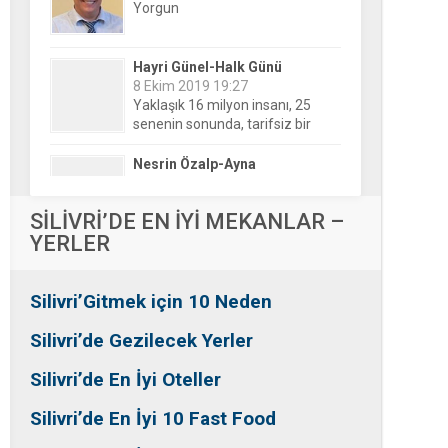
Hayri Günel-Halk Günü
8 Ekim 2019 19:27
Yaklaşık 16 milyon insanı, 25
senenin sonunda, tarifsiz bir
belirsizliğin ortasına bıraktılar!
Nesrin Özalp-Ayna
24 Haziran 2026 00:04
Festivaller Yapılmazsa Kim
Kaybeder? Üreticiden Esnafa,
Silivri’den Mahallelere Uzanan
Büyük Kayıp
Tansu Bayrakdar-Biz diyoruz
SİLİVRİ’DE EN İYİ MEKANLAR –
ki
YERLER
25 Aralık 2015 23:37
Tesadüfe bak!
Silivri’Gitmek için 10 Neden
Ersin Özalp-Gerçekler
2 Temmuz 2026 09:39
Silivri’de Gezilecek Yerler
Silivri’de Uluslararası Halk
Dansları Üzerinden Siyaset Mi
Silivri’de En İyi Oteller
Yapılıyor?
Silivri’de En İyi 10 Fast Food