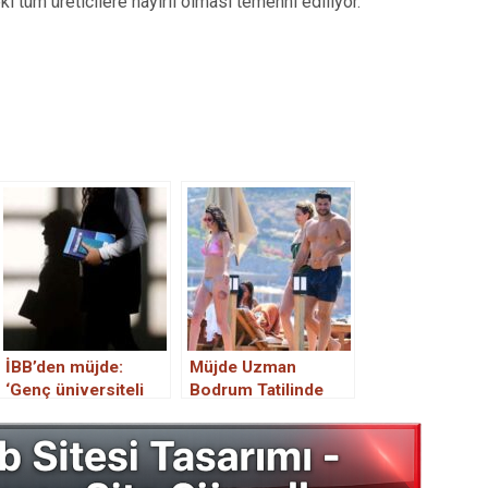
i tüm üreticilere hayırlı olması temenni ediliyor.
İBB’den müjde:
Müjde Uzman
‘Genç üniversiteli
Bodrum Tatilinde
desteği’ artırıldı!
Objektiflere Takıldı:
Genç Üniversiteli
Bacağındaki Morluk
Desteği’ne nasıl
Dikkat Çekti
başvurulur? İstenen