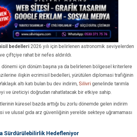
isil bedelleri
2026 yılı için belirlenen astronomik seviyelerden
e çiftçiye rahat bir nefes aldırıldı.
im dönemi için dönüm başına ya da belirlenen bölgesel kriterlere
zilerine ilişkin ecrimisil bedelleri, yürütülen diplomasi trafiğinin
klaşık altı katı bulan bu dev indirim,
Silivri
genelinde tarımla
yi ve üreticiyi doğrudan rahatlatacak bir etkiye sahip.
etlerinin küresel bazda arttığı bu zorlu dönemde gelen indirim
i ve ulusal gıda arz güvenliğinin yerelde sekteye uğramaması
da Sürdürülebilirlik Hedefleniyor