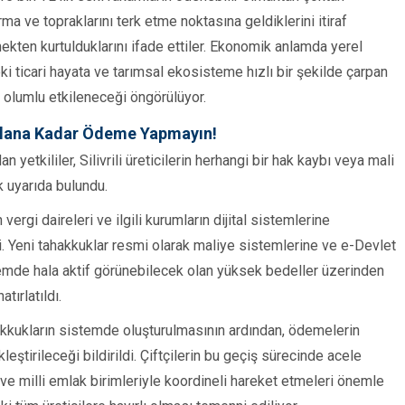
rma ve topraklarını terk etme noktasına geldiklerini itiraf
ten kurtulduklarını ifade ettiler. Ekonomik anlamda yerel
eki ticari hayata ve tarımsal ekosisteme hızlı bir şekilde çarpan
 olumlu etkileneceği öngörülüyor.
tılana Kadar Ödeme Yapmayın!
etkililer, Silivrili üreticilerin herhangi bir hak kaybı veya mali
k uyarıda bulundu.
vergi daireleri ve ilgili kurumların dijital sistemlerine
di. Yeni tahakkuklar resmi olarak maliye sistemlerine ve e-Devlet
istemde hala aktif görünebilecek olan yüksek bedeller üzerinden
ırlatıldı.
kkukların sistemde oluşturulmasının ardından, ödemelerin
eştirileceği bildirildi. Çiftçilerin bu geçiş sürecinde acele
 ve milli emlak birimleriyle koordineli hareket etmeleri önemle