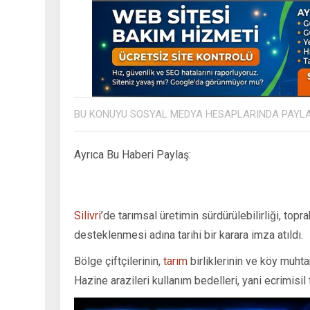
BU KONUYU SOSYAL MEDYA HESAPLARINDA PAYL
Ayrıca Bu Haberi Paylaş:
Silivri
’de tarımsal üretimin sürdürülebilirliği, top
desteklenmesi adına tarihi bir karara imza atıldı.
Bölge çiftçilerinin,
tarım
birliklerinin ve köy muht
Hazine arazileri kullanım bedelleri, yani ecrimisi