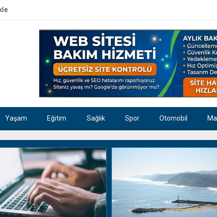
kle
Yaşam
Eğitim
Sağlık
Spor
Otomobil
Ma