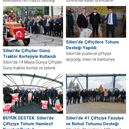
Belediyesi’nin mazot desteği
töreninde kadın üreticilere
programı kapsamında Silivri
destek mesajı verildi. Yerel tarım
Gazitepe’de çiftçilerle buluşma
ve dayanışma vurgusu...
gerçekleştirildi.
Silivri’de Çiftçilere Tohum
Desteği Yapıldı
Silivri’de Çiftçiler Günü
Silivri’de yüzlerce çiftçiye
Traktör Kortejiyle Kutlandı
ayçiçeği, mısır ve barbunya
Silivri’de 14 Mayıs Dünya Çiftçiler
tohumu dağıtıldı. Üretim için
Günü traktör korteji ve çelenk
önemli destek sağlandı.
töreniyle kutlandı.
Silivri’de 41 Çiftçiye Fasulye
BÜYÜK DESTEK: Silivri’de
ve Nohut Tohumu Desteği
Çiftçiye Tohum Hamlesi!