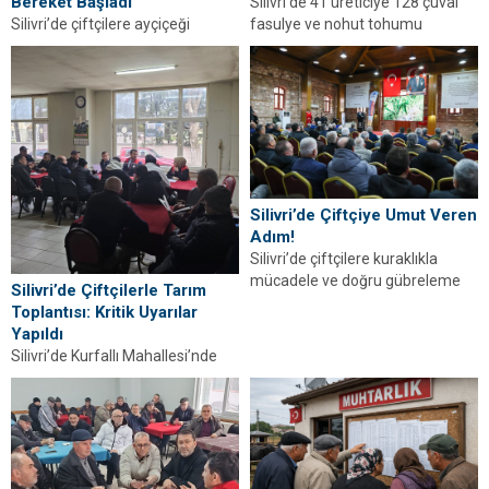
Bereket Başladı
Silivri’de 41 üreticiye 128 çuval
fasulye ve nohut tohumu
Silivri’de çiftçilere ayçiçeği
dağıtıldı. Destek, İBB iş birliğiyle
tohumu dağıtıldı. İBB ve Silivri
Değirmenköy’de...
Belediyesi’nden üreticiye büyük
destek.
Silivri’de Çiftçiye Umut Veren
Adım!
Silivri’de çiftçilere kuraklıkla
mücadele ve doğru gübreleme
Silivri’de Çiftçilerle Tarım
eğitimi verildi. Bora Balcıoğlu,
Toplantısı: Kritik Uyarılar
üreticiye destek mesajı verdi.
Yapıldı
Silivri’de Kurfallı Mahallesi’nde
çiftçilerle tarım bilgilendirme
toplantısı yapıldı. Destekler, ÇKS
ve anız yangınları ele alındı.