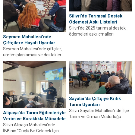
Silivri’de Tarımsal Destek
Ödemesi Askı Listeleri
Silivri’de 2025 tarımsal destek
ödemeleri askı icmalleri
Seymen Mahallesi’nde
muhtarlıklarda yayımlandı. İtiraz
Çiftçilere Hayati Uyarılar
için son tarih 6 Şubat...
Seymen Mahallesi’nde çiftçiler,
üretim planlaması ve destekler
konusunda Silivri İlçe Tarım
Müdürlüğü tarafından
bilgilendirildi.
Sayalar’da Çiftçiye Kritik
Tarım Uyarıları
Silivri Sayalar Mahallesi’nde İlçe
Alipaşa’da Tarım Eğitimleriyle
Tarım ve Orman Müdürlüğü
Verim ve Kuraklıkla Mücadele
tarafından üretim planlaması ve
Silivri Alipaşa Mahallesi’nde
destekler hakkında çiftçilere...
İBB’nin “Güçlü Bir Gelecek İçin