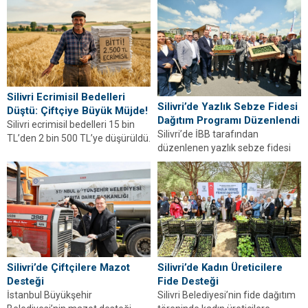
yangın riskine karşı önemli
Bamyası, 8-9 Ağustos’ta
uyarılar yapıldı. Kurallara
üreticiden tüketiciye sunulacak.
uymayanlara idari para cezası
Etkinliğin detayları haberimizde.
uygulanacak,...
Silivri Ecrimisil Bedelleri
Silivri’de Yazlık Sebze Fidesi
Düştü: Çiftçiye Büyük Müjde!
Dağıtım Programı Düzenlendi
Silivri ecrimisil bedelleri 15 bin
Silivri’de İBB tarafından
TL’den 2 bin 500 TL’ye düşürüldü.
düzenlenen yazlık sebze fidesi
Detaylar...
dağıtım programında üreticilere
tarımsal destek sağlandı.
Silivri’de Çiftçilere Mazot
Silivri’de Kadın Üreticilere
Desteği
Fide Desteği
İstanbul Büyükşehir
Silivri Belediyesi’nin fide dağıtım