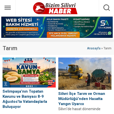
Tarım
Anasayfa
»
Tarım
Selimpaşa’nın Topatan
Silivri İlçe Tarım ve Orman
Kavunu ve Bamyası 8-9
Müdürlüğü’nden Hasatta
Ağustos’ta Vatandaşlarla
Yangın Uyarısı
Buluşuyor
Silivri'de hasat döneminde
Selimpaşa Topatan Kavunu ve