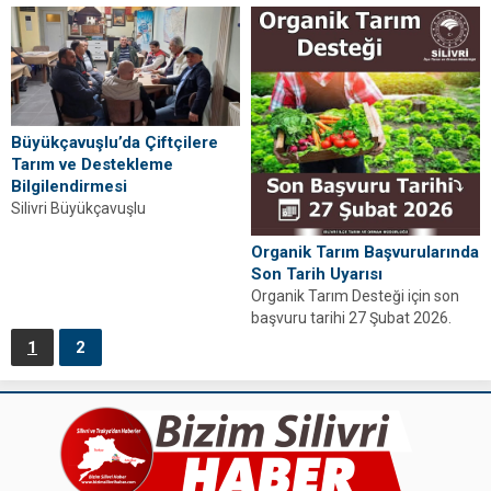
Tarım Eğitimleri” kapsamında
verimlilik ve kuraklık eğitimi...
Büyükçavuşlu’da Çiftçilere
Tarım ve Destekleme
Bilgilendirmesi
Silivri Büyükçavuşlu
Mahallesi’nde düzenlenen Cuma
Organik Tarım Başvurularında
Buluşmaları’nda çiftçilere üretim
Son Tarih Uyarısı
planlaması ve tarımsal destekler
Organik Tarım Desteği için son
anlatıldı.
başvuru tarihi 27 Şubat 2026.
Silivri’de üreticilerin dilekçe ile
1
2
başvurması...