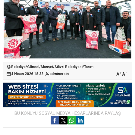
Belediye
/
Güncel
/
Manşet
/
Silivri Belediyesi
/
Tarım
+
-
A
A
4 Nisan 2026 18:33
adminersin
BU KONUYU SOSYAL MEDYA HESAPLARINDA PAYLAŞ