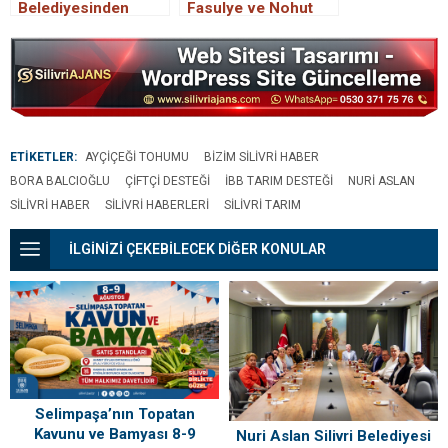
Belediyesinden
Fasulye ve Nohut
çiftçiye destek
Tohumu Desteği
ETİKETLER:
AYÇIÇEĞI TOHUMU
BIZIM SILIVRI HABER
BORA BALCIOĞLU
ÇIFTÇI DESTEĞI
IBB TARIM DESTEĞI
NURI ASLAN
SILIVRI HABER
SILIVRI HABERLERI
SILIVRI TARIM
İLGİNİZİ ÇEKEBİLECEK DİĞER KONULAR
Selimpaşa’nın Topatan
Kavunu ve Bamyası 8-9
Nuri Aslan Silivri Belediyesi