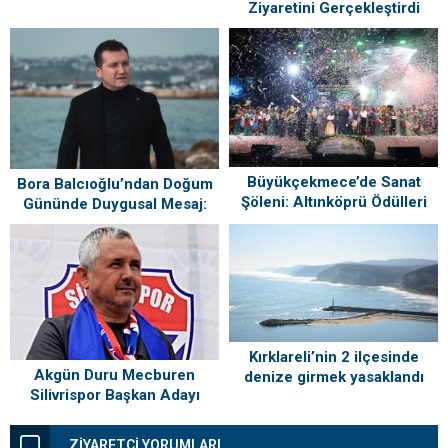
Ağustos’ta Vatandaşlarla
Ziyaretini Gerçekleştirdi
Buluşuyor
Büyükçekmece’de Sanat
Bora Balcıoğlu’ndan Doğum
Şöleni: Altınköprü Ödülleri
Gününde Duygusal Mesaj:
Sahiplerini Buldu!
“Silivri’mi Çok Özlüyorum”
Kırklareli’nin 2 ilçesinde
Akgün Duru Mecburen
denize girmek yasaklandı
Silivrispor Başkan Adayı
ZİYARETÇİ YORUMLARI