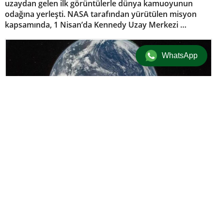
uzaydan gelen ilk görüntülerle dünya kamuoyunun
odağına yerleşti. NASA tarafından yürütülen misyon
kapsamında, 1 Nisan’da Kennedy Uzay Merkezi …
WhatsApp
Dünya
4 Nisan 2026 18:15 | Güncellenme: 4 Nisan 2026 19:06
+
-
A
A
adminersin