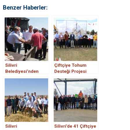
Benzer Haberler:
Silivri
Çiftçiye Tohum
Belediyesi’nden
Desteği Projesi
Çiftçiye Tohum
töreni yapıldı.
Desteği devam
ediyor.
Silivri
Silivri’de 41 Çiftçiye