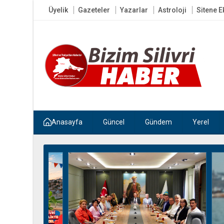
Üyelik
Gazeteler
Yazarlar
Astroloji
Sitene E
Anasayfa
Güncel
Gündem
Yerel