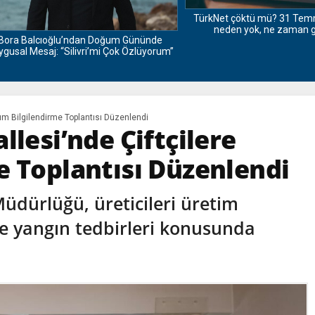
TürkNet çöktü mü? 31 Temmuz i
neden yok, ne zaman gelec
Balcıoğlu’ndan Doğum Gününde
 Mesaj: “Silivri’mi Çok Özlüyorum”
arım Bilgilendirme Toplantısı Düzenlendi
llesi’nde Çiftçilere
e Toplantısı Düzenlendi
Müdürlüğü, üreticileri üretim
e yangın tedbirleri konusunda