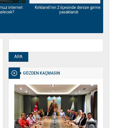
nternet
Kırklareli’nin 2 ilçesinde denize girmek
Pazarda dert 
ek?
yasaklandı
insanlar öl
GÖZDEN KAÇMASIN