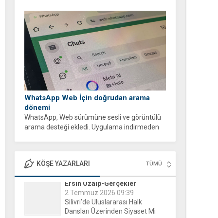
WhatsApp Web İçin doğrudan arama
dönemi
WhatsApp, Web sürümüne sesli ve görüntülü
arama desteği ekledi. Uygulama indirmeden
tarayıcı üzerinden ücretsiz ve şifreli aramalar
yapabilirsiniz.
KÖŞE YAZARLARI
TÜMÜ
Evgeni Raychev - Şiirlerim
15 Aralık 2025 16:04
Yorgun