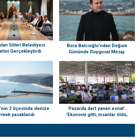
lan Silivri Belediyesi
Bora Balcıoğlu’ndan Doğum
etini Gerçekleştirdi
Gününde Duygusal Mesaj:
“Silivri’mi Çok Özlüyorum”
i’nin 2 ilçesinde denize
Pazarda dert yanan esnaf:
rmek yasaklandı
‘Ekonomi gitti, insanlar öldü,
kefenleyip gömecek adam lazım’