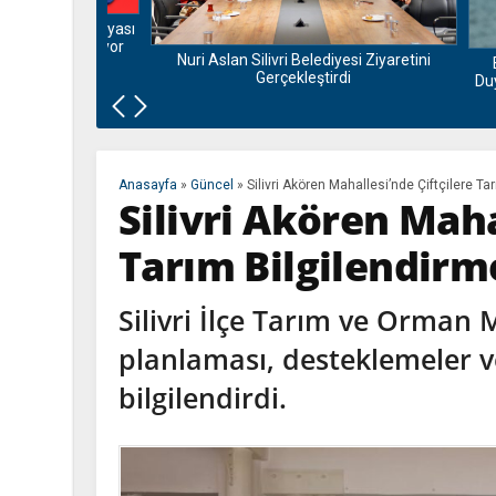
nu ve Bamyası
la Buluşuyor
Nuri Aslan Silivri Belediyesi Ziyaretini
Bora 
Gerçekleştirdi
Duygusal
Anasayfa
»
Güncel
»
Silivri Akören Mahallesi’nde Çiftçilere T
Silivri Akören Maha
Tarım Bilgilendirm
Silivri İlçe Tarım ve Orman 
planlaması, desteklemeler v
bilgilendirdi.