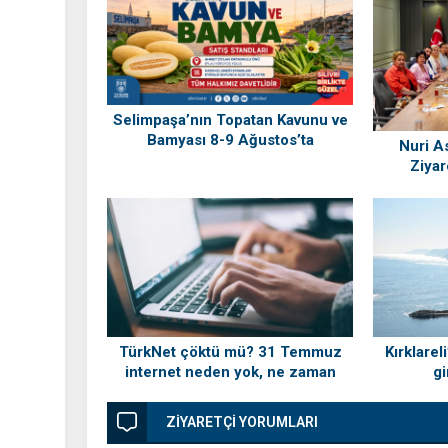
Selimpaşa’nın Topatan Kavunu ve
Bamyası 8-9 Ağustos’ta
Nuri As
Vatandaşlarla Buluşuyor
Ziyar
TürkNet çöktü mü? 31 Temmuz
Kırklarel
internet neden yok, ne zaman
gi
gelecek?
ZİYARETÇİ YORUMLARI