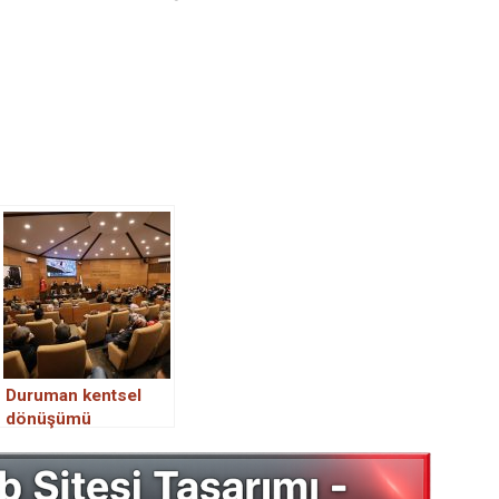
Duruman kentsel
dönüşümü
bilgilendirme
toplantısı
düzenlendi.