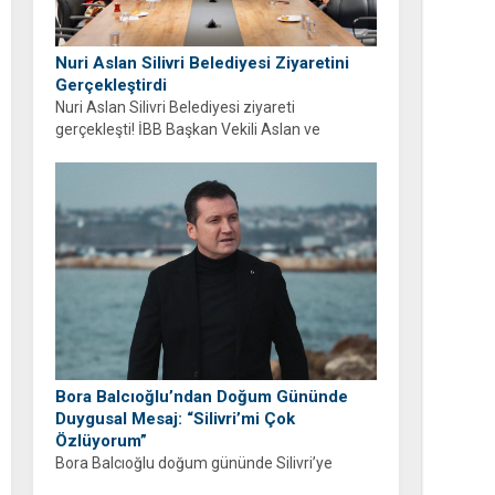
Nuri Aslan Silivri Belediyesi Ziyaretini
Gerçekleştirdi
Nuri Aslan Silivri Belediyesi ziyareti
gerçekleşti! İBB Başkan Vekili Aslan ve
belediye yönetimi Boğluca Deresi ve Gençlik
Merkezi projelerini inceledi.
Bora Balcıoğlu’ndan Doğum Gününde
Duygusal Mesaj: “Silivri’mi Çok
Özlüyorum”
Bora Balcıoğlu doğum gününde Silivri’ye
duyduğu özlemi anlattı. “53 gündür sizlerden