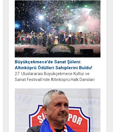
ayrıyım” diyen Balcıoğlu, bir sonraki doğum
gününü ailesi ve hemşehrileriyle birlikte
geçirmeyi diledi.
Büyükçekmece’de Sanat Şöleni:
Altınköprü Ödülleri Sahiplerini Buldu!
27. Uluslararası Büyükçekmece Kültür ve
Sanat Festivali'nde Altınköprü Halk Dansları
Yarışması tamamlandı. Şampiyon Brezilya
oldu!