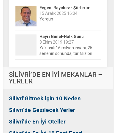
Hayri Günel-Halk Günü
8 Ekim 2019 19:27
Yaklaşık 16 milyon insanı, 25
senenin sonunda, tarifsiz bir
belirsizliğin ortasına bıraktılar!
Nesrin Özalp-Ayna
24 Haziran 2026 00:04
Festivaller Yapılmazsa Kim
Kaybeder? Üreticiden Esnafa,
Silivri’den Mahallelere Uzanan
Büyük Kayıp
Tansu Bayrakdar-Biz diyoruz
SİLİVRİ’DE EN İYİ MEKANLAR –
ki
YERLER
25 Aralık 2015 23:37
Tesadüfe bak!
Silivri’Gitmek için 10 Neden
Ersin Özalp-Gerçekler
2 Temmuz 2026 09:39
Silivri’de Gezilecek Yerler
Silivri’de Uluslararası Halk
Dansları Üzerinden Siyaset Mi
Silivri’de En İyi Oteller
Yapılıyor?