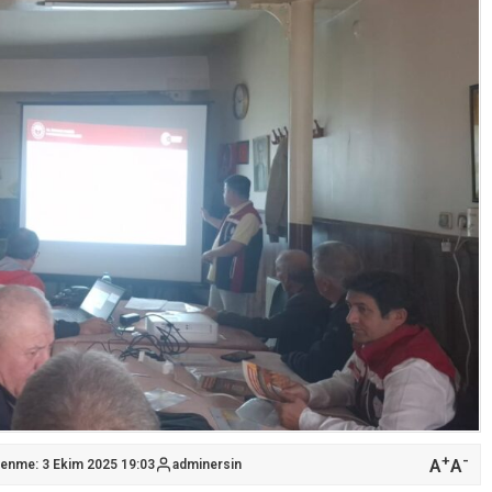
+
-
A
A
lenme: 3 Ekim 2025 19:03
adminersin