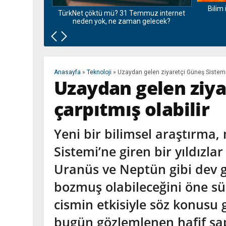
Bilim 
udan arama
TürkNet çöktü mü? 31 Temmuz internet
neden yok, ne zaman gelecek?
Anasayfa
»
Teknoloji
»
Uzaydan gelen ziyaretçi Güneş Sistemi’n
Uzaydan gelen ziya
çarpıtmış olabilir
Yeni bir bilimsel araştırma,
Sistemi’ne giren bir yıldızlar
Uranüs ve Neptün gibi dev 
bozmuş olabileceğini öne sü
cismin etkisiyle söz konusu 
bugün gözlemlenen hafif sa