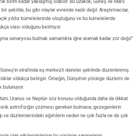
k birim kadar yaklaşmış olabilir. Bu uzaklık, Güneş ile Mars
ir şekilde, bu gibi olaylar evrende nadir değil. Araştırmacılar,
 açık yıldız kümelelerinde oluştuğunu ve bu kümelelerde
dukça olası olduğunu belirtiyor.
şılaşma senaryosu bulmak samanlıkta iğne aramak kadar zor değil”
 Güneş’in etrafında eş merkezli daireler şeklinde düzenlenmiş
lıklar oldukça belirgin. Örneğin, Dünya’nın yörünge düzlemi ile
k bulunuyor.
atürn, Uranüs ve Neptün söz konusu olduğunda daha da dikkat
“Teorik astrofiziğin çözmesi gereken bulmaca, gezegenlerin
tığı ve düzlemlerindeki eğimlerin neden ne çok fazla ne de çok
riyle olan etkileşimlerinin bu yörünge sapmalarını