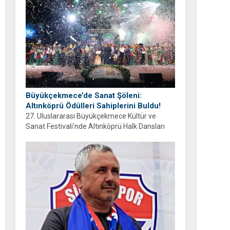
gününü ailesi ve hemşehrileriyle birlikte
geçirmeyi diledi.
Büyükçekmece’de Sanat Şöleni:
Altınköprü Ödülleri Sahiplerini Buldu!
27. Uluslararası Büyükçekmece Kültür ve
Sanat Festivali'nde Altınköprü Halk Dansları
Yarışması tamamlandı. Şampiyon Brezilya
oldu!