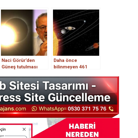
Naci Görür’den
Daha önce
Güneş tutulması
bilinmeyen 461
açıklaması:
nesne Güneş
‘Depreme neden
Sistemi’nde
olabilir’
keşfedildi