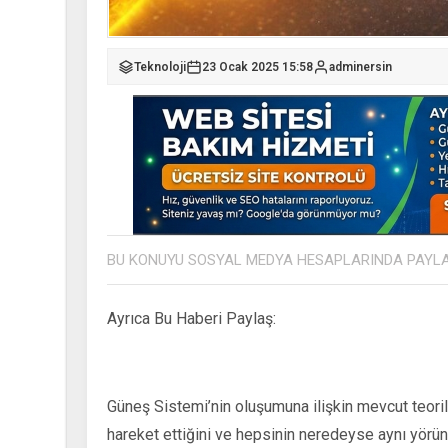
Teknoloji
23 Ocak 2025 15:58
adminersin
BU KONUYU SOSYAL MEDYA HESAPLARINDA PAYL
Ayrıca Bu Haberi Paylaş:
Güneş Sistemi’nin oluşumuna ilişkin mevcut teori
hareket ettiğini ve hepsinin neredeyse aynı yör