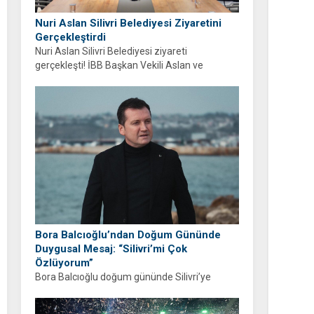
Nuri Aslan Silivri Belediyesi Ziyaretini
Gerçekleştirdi
Nuri Aslan Silivri Belediyesi ziyareti
gerçekleşti! İBB Başkan Vekili Aslan ve
belediye yönetimi Boğluca Deresi ve Gençlik
Merkezi projelerini inceledi.
Bora Balcıoğlu’ndan Doğum Gününde
Duygusal Mesaj: “Silivri’mi Çok
Özlüyorum”
Bora Balcıoğlu doğum gününde Silivri’ye
duyduğu özlemi anlattı. “53 gündür sizlerden
ayrıyım” diyen Balcıoğlu, bir sonraki doğum