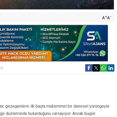
+
-
A
A
AŞ
ler, gezegenlerin ilk başta mükemmel bir dairesel yörüngeyle
ünge düzleminde bulunduğunu varsayıyor. Ancak bugün