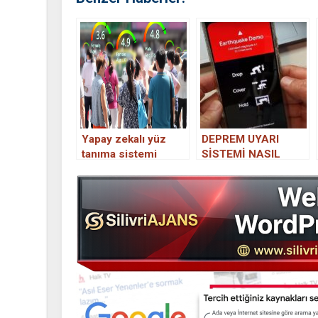
Yapay zekalı yüz
DEPREM UYARI
tanıma sistemi
SİSTEMİ NASIL
Sosyal Kredi Sistemi
AÇILIR? Google
nedir? Black
Android deprem
Mirror’daki gibi
uyarı sistemi nedir,
nasıl indirilir?