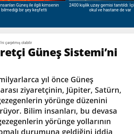
insanları Güneş ile ilgili kimsenin
2400 kişilik uzay gemisi tanıtıldı: İ
bilmediği bir şey keşfetti
okul ve hastane de var
i çarpıtmış olabilir
retçi Güneş Sistemi’ni
 milyarlarca yıl önce Güneş
 arası ziyaretçinin, Jüpiter, Satürn,
gezegenlerin yörünge düzenini
rüyor. Bilim insanları, bu devasa
gezegenlerin yörünge yollarının
pmalı durumuna geldiğini iddia