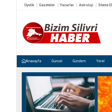
Üyelik
Gazeteler
Yazarlar
Astroloji
Sitene E
Anasayfa
Güncel
Gündem
Yerel