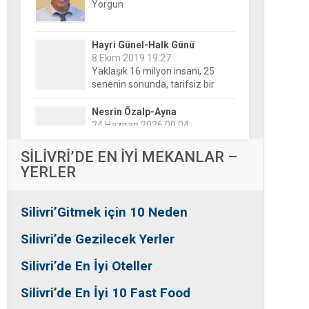
Hayri Günel-Halk Günü
8 Ekim 2019 19:27
Yaklaşık 16 milyon insanı, 25
senenin sonunda, tarifsiz bir
belirsizliğin ortasına bıraktılar!
Nesrin Özalp-Ayna
24 Haziran 2026 00:04
Festivaller Yapılmazsa Kim
Kaybeder? Üreticiden Esnafa,
Silivri’den Mahallelere Uzanan
Büyük Kayıp
Tansu Bayrakdar-Biz diyoruz
SİLİVRİ’DE EN İYİ MEKANLAR –
ki
YERLER
25 Aralık 2015 23:37
Tesadüfe bak!
Silivri’Gitmek için 10 Neden
Ersin Özalp-Gerçekler
2 Temmuz 2026 09:39
Silivri’de Gezilecek Yerler
Silivri’de Uluslararası Halk
Dansları Üzerinden Siyaset Mi
Silivri’de En İyi Oteller
Yapılıyor?
Silivri’de En İyi 10 Fast Food