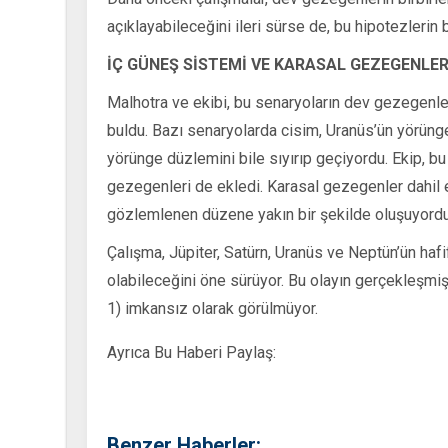
açıklayabileceğini ileri sürse de, bu hipotezlerin
İÇ GÜNEŞ SİSTEMİ VE KARASAL GEZEGENLE
Malhotra ve ekibi, bu senaryoların dev gezegenle
buldu. Bazı senaryolarda cisim, Uranüs’ün yörüng
yörünge düzlemini bile sıyırıp geçiyordu. Ekip, 
gezegenleri de ekledi. Karasal gezegenler dahil 
gözlemlenen düzene yakın bir şekilde oluşuyordu
Çalışma, Jüpiter, Satürn, Uranüs ve Neptün’ün hafi
olabileceğini öne sürüyor. Bu olayın gerçekleşmiş
1) imkansız olarak görülmüyor.
Ayrıca Bu Haberi Paylaş:
Benzer Haberler: