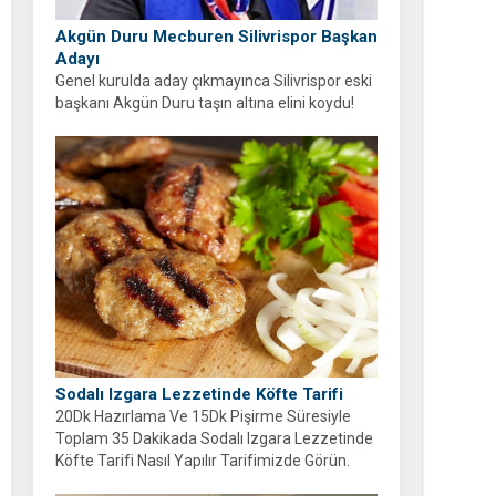
Akgün Duru Mecburen Silivrispor Başkan
Adayı
Genel kurulda aday çıkmayınca Silivrispor eski
başkanı Akgün Duru taşın altına elini koydu!
Duru, kulübü sahipsiz bırakmayarak adaylığını
açıkladı.
Sodalı Izgara Lezzetinde Köfte Tarifi
20Dk Hazırlama Ve 15Dk Pişirme Süresiyle
Toplam 35 Dakikada Sodalı Izgara Lezzetinde
Köfte Tarifi Nasıl Yapılır Tarifimizde Görün.