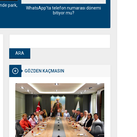
çinde park,
Depremde ha
WhatsApp’ta telefon numarası dönemi
İnternetsiz
bitiyor mu?
GÖZDEN KAÇMASIN