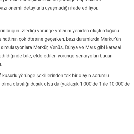
 bazı önemli detaylarla uyuşmadığı ifade ediliyor.
R
rin bugün izlediği yörünge yollarını yeniden oluşturduğunu
e hattının çok ötesine geçerken, bazı durumlarda Merkür’ün
bu simülasyonlara Merkür, Venüs, Dünya ve Mars gibi karasal
edildiğinde bile, elde edilen yörünge senaryoları bugün
.
f kusurlu yörünge şekillerinden tek bir olayın sorumlu
 olma olasılığı düşük olsa da (yaklaşık 1.000’de 1 ile 10.000’de