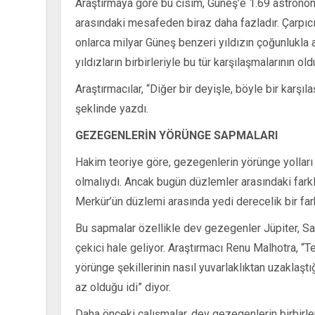
Araştırmaya göre bu cisim, Güneş’e 1.69 astronomi
arasındaki mesafeden biraz daha fazladır. Çarpıcı b
onlarca milyar Güneş benzeri yıldızın çoğunlukla
yıldızların birbirleriyle bu tür karşılaşmalarının ol
Araştırmacılar, “Diğer bir deyişle, böyle bir kar
şeklinde yazdı.
GEZEGENLERİN YÖRÜNGE SAPMALARI
Hakim teoriye göre, gezegenlerin yörünge yolları
olmalıydı. Ancak bugün düzlemler arasındaki farklı
Merkür’ün düzlemi arasında yedi derecelik bir far
Bu sapmalar özellikle dev gezegenler Jüpiter, S
çekici hale geliyor. Araştırmacı Renu Malhotra, 
yörünge şekillerinin nasıl yuvarlaklıktan uzaklaş
az olduğu idi” diyor.
Daha önceki çalışmalar, dev gezegenlerin birbirle