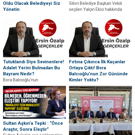
Oldu Olacak Belediyeyi Siz
Silivri Belediye Başkan Vekili
Yönetin
seçilen Yalçın Ekici hakkında
Yalçın Ekici'nin Silivri Belediye
yapılan eleştiriler tartışılıyor. Yeni
Başkanı Vekili seçilmesinin
döneme ilişkin dikkat...
ardından başlayan tartışmalara
yönelik dikkat çeken
değerlendirme. Detaylar...
Tutuklandı Diye Sevinenlere!
Fırtına Çıkınca İlk Kaçanlar
Adalet Yerini Bulmadan Bu
Ortaya Çıktı! Bora
Bayram Nedir?
Balcıoğlu’nun Zor Gününde
Kimler Yoktu?
Bora Balcıoğlu'nun
tutuklanmasının ardından
Bora Balcıoğlu’nun gözaltı
başlayan tartışmalar ve sosyal
sürecinde dostluk, vefa ve
medyadaki tepkiler üzerine
dayanışma yeniden sorgulanıyor.
dikkat çeken bir köşe...
İyi günde alkışlayanlar bugün
nerede?...
Sultan Aşkın’a Tepki : “Önce
Araştır, Sonra Eleştir”