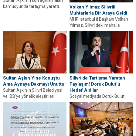
Sultan Aşkın'ın son açıklamaları
kamuoyunda tartışma yarattı.
Volkan Yılmaz Silivrili
Bazı vatandaşlar, eleştirilerin
Muhtarlarla Bir Araya Geldi
yeterli araştırmaya dayanmadan
MHP İstanbul İl Başkanı Volkan
yapıldığını savundu....
Yılmaz, Silivri'deki mahalle
muhtarlarıyla buluşarak sorun ve
talepleri dinledi. Detaylar...
Silivri’de Tartışma Yaratan
Sultan Aşkın Yine Konuştu
Paylaşım! Doruk Bulut’u
Ama Aynaya Bakmayı Unuttu!
Hedef Aldılar
Sultan Aşkın'ın Silivri Belediyesi
Sosyal medyada Doruk Bulut
ve İBB'ye yönelik eleştirileri
hakkında ortaya atılan iddialar
tartışma yarattı. Geçmiş
siyasi gündemde tartışma
dönemin sorumlulukları yeniden
yarattı. Detaylar haberimizde.
gündemde....