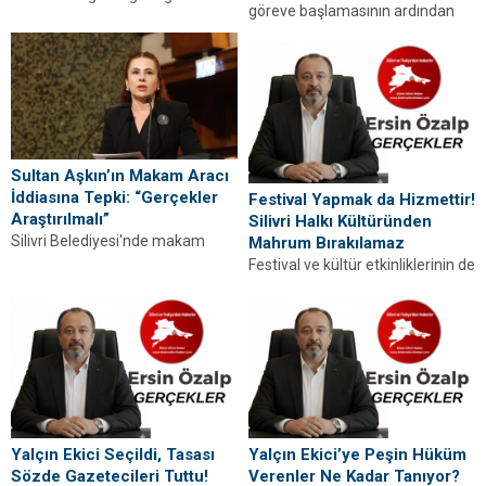
göreve başlamasının ardından
Silivri’ye duyduğu özlemi anlattı.
mahalle muhtarlarıyla ilk
“53 gündür sizlerden ayrıyım”
toplantısını gerçekleştirdi.
diyen Balcıoğlu, bir...
Detaylar haberimizde.
Sultan Aşkın’ın Makam Aracı
İddiasına Tepki: “Gerçekler
Festival Yapmak da Hizmettir!
Araştırılmalı”
Silivri Halkı Kültüründen
Silivri Belediyesi'nde makam
Mahrum Bırakılamaz
aracı tartışmaları sürerken,
Festival ve kültür etkinliklerinin de
Sultan Aşkın'ın iddialarına
belediyeciliğin bir parçası
kamuoyundan tepki geldi. Araç
olduğunu vurgulayan dikkat
tahsislerinin görev...
çekici değerlendirme. Silivri
halkı...
Yalçın Ekici Seçildi, Tasası
Yalçın Ekici’ye Peşin Hüküm
Sözde Gazetecileri Tuttu!
Verenler Ne Kadar Tanıyor?