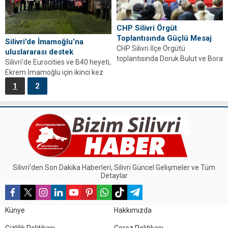
CHP Silivri Örgüt
Toplantısında Güçlü Mesaj
Silivri’de İmamoğlu’na
CHP Silivri İlçe Örgütü
uluslararası destek
toplantısında Doruk Bulut ve Bora
Silivri’de Eurocities ve B40 heyeti,
Balcıoğlu’ndan birlik, dayanışma
Ekrem İmamoğlu için ikinci kez
ve gelecek vurgusu...
dayanışma açıklaması yaptı.
1
2
Demokrasi ve...
Silivri’den Son Dakika Haberleri, Silivri Güncel Gelişmeler ve Tüm
Detaylar
Künye
Hakkımızda
Gizlilik Politikası
Çerez Politikası