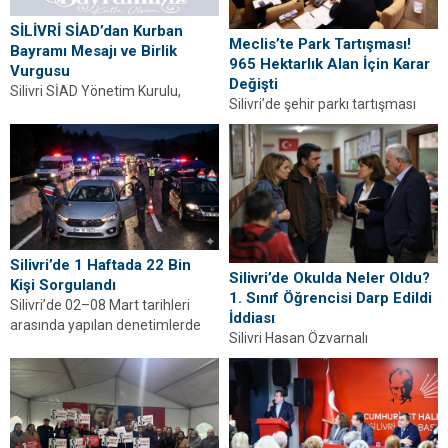
SİLİVRİ SİAD’dan Kurban
Meclis’te Park Tartışması!
Bayramı Mesajı ve Birlik
965 Hektarlık Alan İçin Karar
Vurgusu
Değişti
Silivri SİAD Yönetim Kurulu,
Silivri’de şehir parkı tartışması
yayımladığı Kurban Bayramı
büyüyor. 965 hektarlık alan
mesajında birlik, dayanışma ve
yeniden incelenecek, mecliste
paylaşma vurgusu yaptı.
sert görüş ayrılıkları yaşandı.
Silivri’de 1 Haftada 22 Bin
Silivri’de Okulda Neler Oldu?
Kişi Sorgulandı
1. Sınıf Öğrencisi Darp Edildi
Silivri’de 02–08 Mart tarihleri
İddiası
arasında yapılan denetimlerde
Silivri Hasan Özvarnalı
22 binden fazla kişi sorgulandı.
İlkokulu’nda 1. sınıf öğrencisinin
Çok sayıda aranan...
darp edildiği iddia edildi. Aile darp
raporunun verilmediğini...