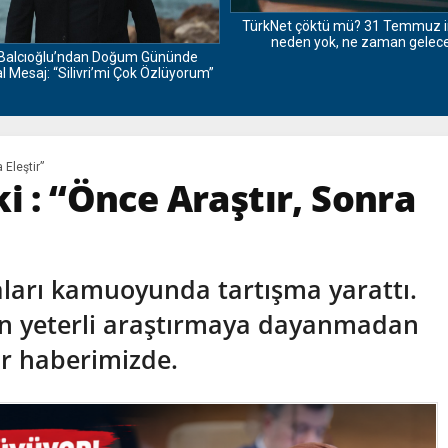
TürkNet çöktü mü? 31 Temmuz i
neden yok, ne zaman gelec
Balcıoğlu’ndan Doğum Gününde
 Mesaj: “Silivri’mi Çok Özlüyorum”
 Eleştir”
i : “Önce Araştır, Sonra
aları kamuoyunda tartışma yarattı.
erin yeterli araştırmaya dayanmadan
ar haberimizde.