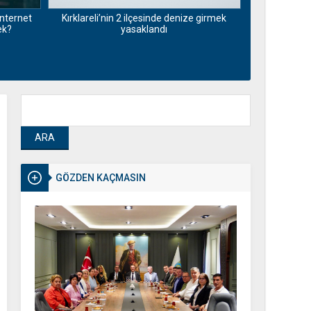
nternet
Kırklareli’nin 2 ilçesinde denize girmek
Pazarda dert 
ek?
yasaklandı
insanlar öl
GÖZDEN KAÇMASIN