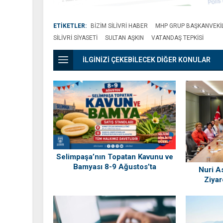
ETİKETLER:
BIZIM SILIVRI HABER
MHP GRUP BAŞKANVEKIL
SILIVRI SIYASETI
SULTAN AŞKIN
VATANDAŞ TEPKISI
İLGİNİZİ ÇEKEBİLECEK DİĞER KONULAR
Selimpaşa’nın Topatan Kavunu ve
Bamyası 8-9 Ağustos’ta
Nuri As
Vatandaşlarla Buluşuyor
Ziyar