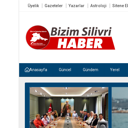
Üyelik
Gazeteler
Yazarlar
Astroloji
Sitene E
Anasayfa
Güncel
Gündem
Yerel