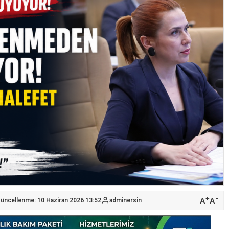
+
-
A
A
Güncellenme: 10 Haziran 2026 13:52
adminersin