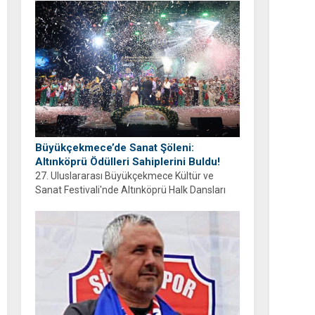
ayrıyım” diyen Balcıoğlu, bir sonraki doğum
gününü ailesi ve hemşehrileriyle birlikte
geçirmeyi diledi.
Büyükçekmece’de Sanat Şöleni:
Altınköprü Ödülleri Sahiplerini Buldu!
27. Uluslararası Büyükçekmece Kültür ve
Sanat Festivali'nde Altınköprü Halk Dansları
Yarışması tamamlandı. Şampiyon Brezilya
oldu!