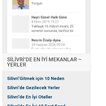
Hayri Günel-Halk Günü
8 Ekim 2019 19:27
Yaklaşık 16 milyon insanı, 25
senenin sonunda, tarifsiz bir
belirsizliğin ortasına bıraktılar!
Nesrin Özalp-Ayna
24 Haziran 2026 00:04
Festivaller Yapılmazsa Kim
Kaybeder? Üreticiden Esnafa,
Silivri’den Mahallelere Uzanan
Büyük Kayıp
Tansu Bayrakdar-Biz diyoruz
SİLİVRİ’DE EN İYİ MEKANLAR –
ki
YERLER
25 Aralık 2015 23:37
Tesadüfe bak!
Silivri’Gitmek için 10 Neden
Ersin Özalp-Gerçekler
2 Temmuz 2026 09:39
Silivri’de Gezilecek Yerler
Silivri’de Uluslararası Halk
Dansları Üzerinden Siyaset Mi
Silivri’de En İyi Oteller
Yapılıyor?