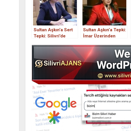
Sultan Aşkın’a Sert
Sultan Aşkın’a Tepki:
Tepki: Silivri’de
İmar Üzerinden
Gerilim
Siyaset Yapıyor.
Tırmandırılıyor.