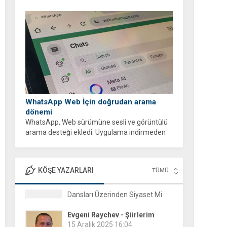
WhatsApp Web İçin doğrudan arama
dönemi
WhatsApp, Web sürümüne sesli ve görüntülü
arama desteği ekledi. Uygulama indirmeden
tarayıcı üzerinden ücretsiz ve şifreli aramalar
yapabilirsiniz.
KÖŞE YAZARLARI
TÜMÜ
Evgeni Raychev - Şiirlerim
15 Aralık 2025 16:04
Yorgun