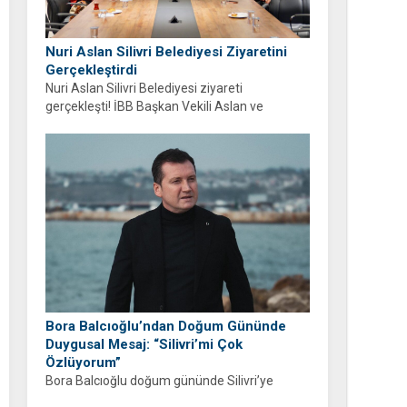
Nuri Aslan Silivri Belediyesi Ziyaretini
Gerçekleştirdi
Nuri Aslan Silivri Belediyesi ziyareti
gerçekleşti! İBB Başkan Vekili Aslan ve
belediye yönetimi Boğluca Deresi ve Gençlik
Merkezi projelerini inceledi.
Bora Balcıoğlu’ndan Doğum Gününde
Duygusal Mesaj: “Silivri’mi Çok
Özlüyorum”
Bora Balcıoğlu doğum gününde Silivri’ye
duyduğu özlemi anlattı. “53 gündür sizlerden