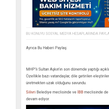
BU KONUYU SOSYAL MEDYA HESAPLARINDA PAYL
Ayrıca Bu Haberi Paylaş:
MHP’li Sultan Aşkın’ın son dönemde yaptığı açıkl
Özellikle bazı vatandaşlar, dile getirilen eleştiri
üretmekten uzak olduğunu savundu.
Silivri
Belediye meclisinde ve
İBB
meclisinde de a
devam ediyor.