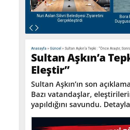
nu ve Bamyası
la Buluşuyor
Nuri Aslan Silivri Belediyesi Ziyaretini
Bora 
Gerçekleştirdi
Duygusal
Anasayfa
»
Güncel
»
Sultan Aşkın’a Tepki : “Önce Araştır, Sonra
Sultan Aşkın’a Tepk
Eleştir”
Sultan Aşkın’ın son açıklam
Bazı vatandaşlar, eleştiril
yapıldığını savundu. Detayl