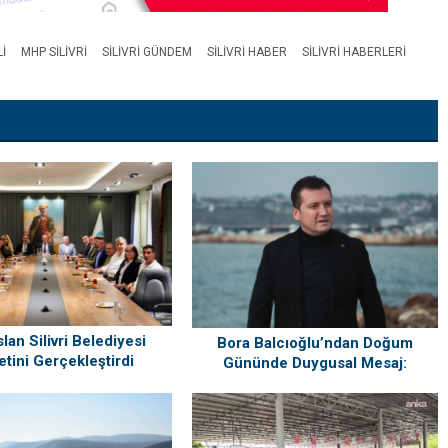
I
MHP SILIVRI
SILIVRI GÜNDEM
SILIVRI HABER
SILIVRI HABERLERI
lan Silivri Belediyesi
Bora Balcıoğlu’ndan Doğum
etini Gerçekleştirdi
Gününde Duygusal Mesaj:
“Silivri’mi Çok Özlüyorum”