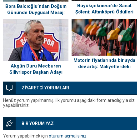
Büyükçekmece’de Sanat
Bora Balcıoğlu’ndan Doğum
Şöleni: Altınköprü Ödülleri
Gününde Duygusal Mesaj:
Sahiplerini Buldu!
“Silivri’mi Çok Özlüyorum”
Motorin fiyatlarında bir ayda
Akgün Duru Mecburen
dev artış: Maliyetlerdeki
Silivrispor Başkan Adayı
yükseliş sofrayı da vuracak
ZİYARETÇİ YORUMLARI
Henüz yorum yapılmamış. İlk yorumu aşağıdaki form aracılığıyla siz
yapabilirsiniz.
BİR YORUM YAZ
Yorum yapabilmek için
oturum açmalısınız
.