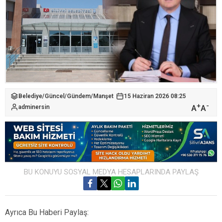
Belediye
/
Güncel
/
Gündem
/
Manşet
15 Haziran 2026 08:25
+
-
A
A
adminersin
BU KONUYU SOSYAL MEDYA HESAPLARINDA PAYLAŞ
Ayrıca Bu Haberi Paylaş: