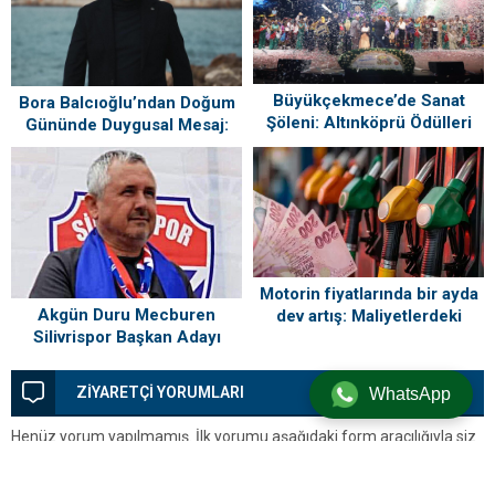
Büyükçekmece’de Sanat
Bora Balcıoğlu’ndan Doğum
Şöleni: Altınköprü Ödülleri
Gününde Duygusal Mesaj:
Sahiplerini Buldu!
“Silivri’mi Çok Özlüyorum”
Motorin fiyatlarında bir ayda
Akgün Duru Mecburen
dev artış: Maliyetlerdeki
Silivrispor Başkan Adayı
yükseliş sofrayı da vuracak
ZİYARETÇİ YORUMLARI
WhatsApp
Henüz yorum yapılmamış. İlk yorumu aşağıdaki form aracılığıyla siz
yapabilirsiniz.