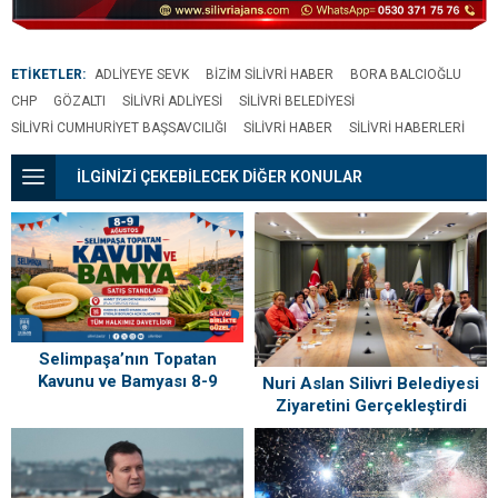
ETİKETLER:
ADLIYEYE SEVK
BIZIM SILIVRI HABER
BORA BALCIOĞLU
CHP
GÖZALTI
SILIVRI ADLIYESI
SILIVRI BELEDIYESI
SILIVRI CUMHURIYET BAŞSAVCILIĞI
SILIVRI HABER
SILIVRI HABERLERI
İLGİNİZİ ÇEKEBİLECEK DİĞER KONULAR
Selimpaşa’nın Topatan
Kavunu ve Bamyası 8-9
Nuri Aslan Silivri Belediyesi
Ağustos’ta Vatandaşlarla
Ziyaretini Gerçekleştirdi
Buluşuyor