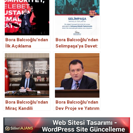
Bora Balcıoğlu’ndan
Bora Balcıoğlu’ndan
İlk Açıklama
Selimpaşa’ya Davet:
Mahalle Toplantısı
Yapılacak
Bora Balcıoğlu’ndan
Bora Balcıoğlu’ndan
Miraç Kandili
Dev Proje ve Yatırım
Vurgusu
Müjdeleri