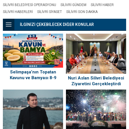
SILIVRI BELEDIYESI OPERASYONU
SILIVRI GÜNDEM
SILIVRI HABER
SILIVRI HABERLERI
SILIVRI SIYASET
SILIVRI SON DAKIKA
İLGİNİZİ ÇEKEBİLECEK DİĞER KONULAR
Selimpaşa’nın Topatan
Kavunu ve Bamyası 8-9
Nuri Aslan Silivri Belediyesi
Ağustos’ta Vatandaşlarla
Ziyaretini Gerçekleştirdi
Buluşuyor