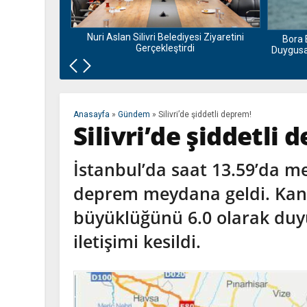
nu ve Bamyası
la Buluşuyor
Nuri Aslan Silivri Belediyesi Ziyaretini
Bora 
Gerçekleştirdi
Duygusal
Anasayfa
»
Gündem
»
Silivri’de şiddetli deprem!
Silivri’de şiddetli 
İstanbul’da saat 13.59’da me
deprem meydana geldi. Kand
büyüklüğünü 6.0 olarak duy
iletişimi kesildi.