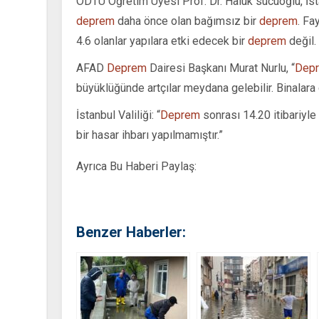
ODTÜ Öğretim Üyesi Prof. Dr. Haluk sucuoğlu, İst
deprem
daha önce olan bağımsız bir
deprem
. Fa
4.6 olanlar yapılara etki edecek bir
deprem
değil. 
AFAD
Deprem
Dairesi Başkanı Murat Nurlu, “
Dep
büyüklüğünde artçılar meydana gelebilir. Binalara
İstanbul Valiliği: “
Deprem
sonrası 14.20 itibariyle
bir hasar ihbarı yapılmamıştır.”
Ayrıca Bu Haberi Paylaş:
Benzer Haberler: