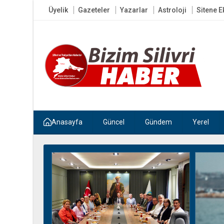
Üyelik
Gazeteler
Yazarlar
Astroloji
Sitene E
Anasayfa
Güncel
Gündem
Yerel