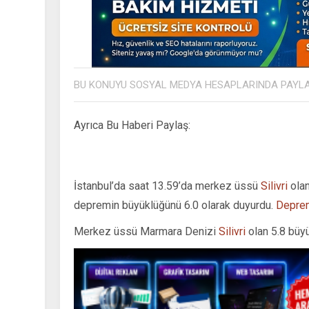
BU KONUYU SOSYAL MEDYA HESAPLARINDA PAYL
Ayrıca Bu Haberi Paylaş:
İstanbul’da saat 13.59’da merkez üssü
Silivri
olan
depremin büyüklüğünü 6.0 olarak duyurdu.
Depre
Merkez üssü Marmara Denizi
Silivri
olan 5.8 bü