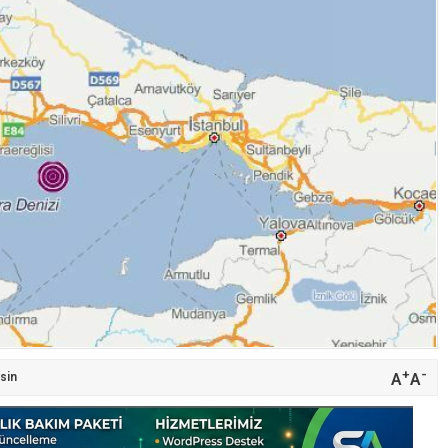
+
-
A
A
sin