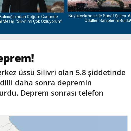
Büyükçekmece’de Sanat Şöleni: A
Balcıoğlu’ndan Doğum Gününde
Ödülleri Sahiplerini Buldu!
 Mesaj: “Silivri’mi Çok Özlüyorum”
deprem!
rkez üssü Silivri olan 5.8 şiddetinde
illi daha sonra depremin
urdu. Deprem sonrası telefon