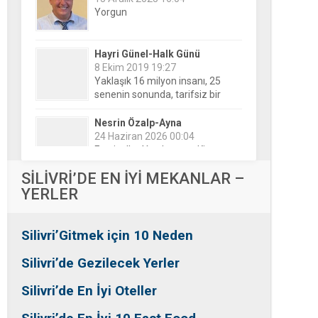
Hayri Günel-Halk Günü
8 Ekim 2019 19:27
Yaklaşık 16 milyon insanı, 25
senenin sonunda, tarifsiz bir
belirsizliğin ortasına bıraktılar!
Nesrin Özalp-Ayna
24 Haziran 2026 00:04
Festivaller Yapılmazsa Kim
Kaybeder? Üreticiden Esnafa,
Silivri’den Mahallelere Uzanan
Büyük Kayıp
Tansu Bayrakdar-Biz diyoruz
SİLİVRİ’DE EN İYİ MEKANLAR –
ki
YERLER
25 Aralık 2015 23:37
Tesadüfe bak!
Silivri’Gitmek için 10 Neden
Ersin Özalp-Gerçekler
2 Temmuz 2026 09:39
Silivri’de Gezilecek Yerler
Silivri’de Uluslararası Halk
Dansları Üzerinden Siyaset Mi
Silivri’de En İyi Oteller
Yapılıyor?