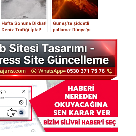
Hafta Sonuna Dikkat!
Güneş’te şiddetli
Deniz Trafiği İptal!
patlama: Dünya’yı
Lodos ve Yağışlar
fena etkileyecek
Çok Şiddetli Geliyor!