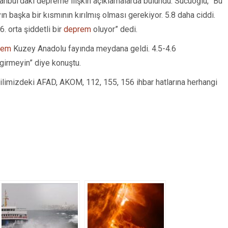
anbul’daki depreme ilişkin açıklamalarda bulundu. Sucuoğlu, “Bu
yın başka bir kısmının kırılmış olması gerekiyor. 5.8 daha ciddi.
6. orta şiddetli bir
deprem
oluyor” dedi.
rem
Kuzey Anadolu fayında meydana geldi. 4.5-4.6
 girmeyin” diye konuştu.
 ilimizdeki AFAD, AKOM, 112, 155, 156 ihbar hatlarına herhangi