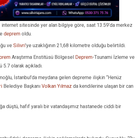
internet sitesinde yer alan bilgiye göre, saat 13.59’da merkez
de
deprem
oldu.
tuğu ve
Silivri
’ye uzaklığının 21,68 kilometre olduğu belirtildi.
prem
Araştırma Enstitüsü Bölgesel
Deprem
-Tsunami İzleme ve
5.7 olarak açıkladı.
moğlu, İstanbul’da meydana gelen depreme ilişkin “Henüz
ri
Belediye Başkanı
Volkan Yılmaz
da kendilerine ulaşan bir can
a düştü, hafif yaralı bir vatandaşımız hastanede ciddi bir