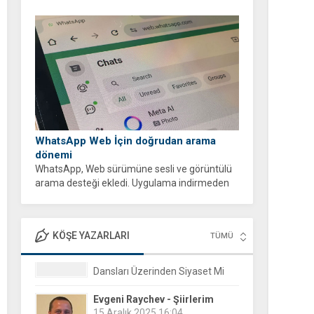
WhatsApp Web İçin doğrudan arama
dönemi
WhatsApp, Web sürümüne sesli ve görüntülü
arama desteği ekledi. Uygulama indirmeden
tarayıcı üzerinden ücretsiz ve şifreli aramalar
yapabilirsiniz.
KÖŞE YAZARLARI
TÜMÜ
Evgeni Raychev - Şiirlerim
15 Aralık 2025 16:04
Yorgun