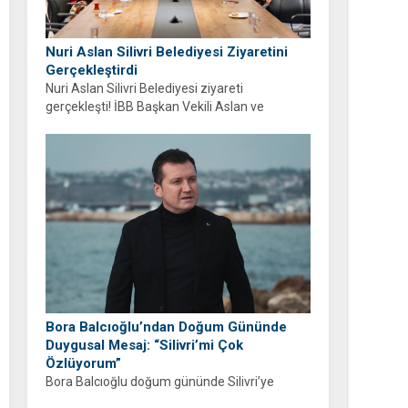
Nuri Aslan Silivri Belediyesi Ziyaretini
Gerçekleştirdi
Nuri Aslan Silivri Belediyesi ziyareti
gerçekleşti! İBB Başkan Vekili Aslan ve
belediye yönetimi Boğluca Deresi ve Gençlik
Merkezi projelerini inceledi.
Bora Balcıoğlu’ndan Doğum Gününde
Duygusal Mesaj: “Silivri’mi Çok
Özlüyorum”
Bora Balcıoğlu doğum gününde Silivri’ye
duyduğu özlemi anlattı. “53 gündür sizlerden