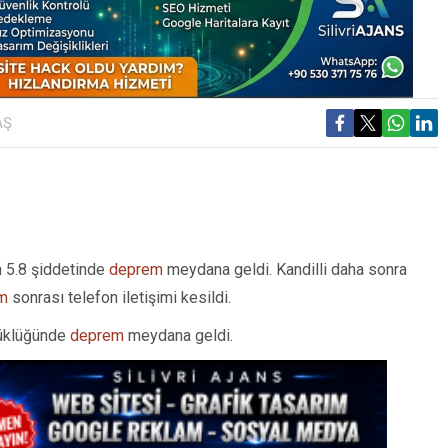
AŞ
 5.8 şiddetinde
deprem
meydana geldi. Kandilli daha sonra
m
sonrası telefon iletişimi kesildi.
yüklüğünde
deprem
meydana geldi.