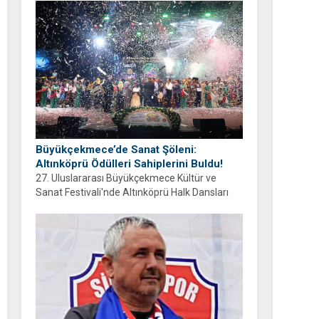
ayrıyım” diyen Balcıoğlu, bir sonraki doğum
gününü ailesi ve hemşehrileriyle birlikte
geçirmeyi diledi.
Büyükçekmece’de Sanat Şöleni:
Altınköprü Ödülleri Sahiplerini Buldu!
27. Uluslararası Büyükçekmece Kültür ve
Sanat Festivali'nde Altınköprü Halk Dansları
Yarışması tamamlandı. Şampiyon Brezilya
oldu!