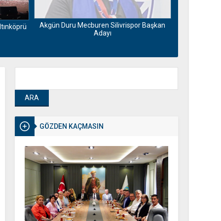
Motorin fiya
Maliyetlerdek
Akgün Duru Mecburen Silivrispor Başkan
ltınköprü
Adayı
GÖZDEN KAÇMASIN