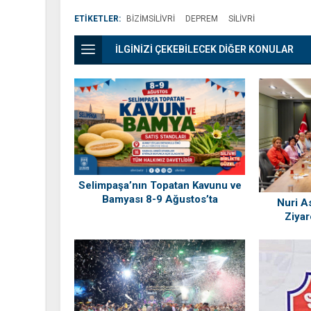
ETİKETLER:
BIZIMSILIVRI
DEPREM
SILIVRI
İLGİNİZİ ÇEKEBİLECEK DİĞER KONULAR
Selimpaşa’nın Topatan Kavunu ve
Bamyası 8-9 Ağustos’ta
Nuri As
Vatandaşlarla Buluşuyor
Ziyar