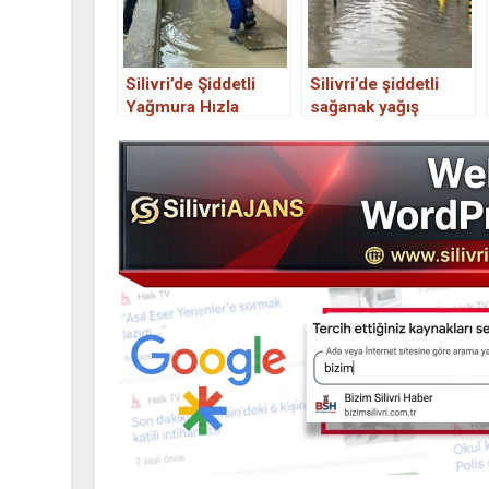
Silivri’de Şiddetli
Silivri’de şiddetli
Yağmura Hızla
sağanak yağış
Müdahale edildi.
etkisini gösterince
ulaşım felç oldu