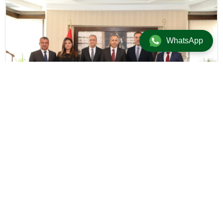
WhatsApp
+
-
A
A
Güncel
/
Manşet
/
Yerel
23 Eylül 2019 17:35
adminersin
BU KONUYU SOSYAL MEDYA HESAPLARINDA PAYLAŞ