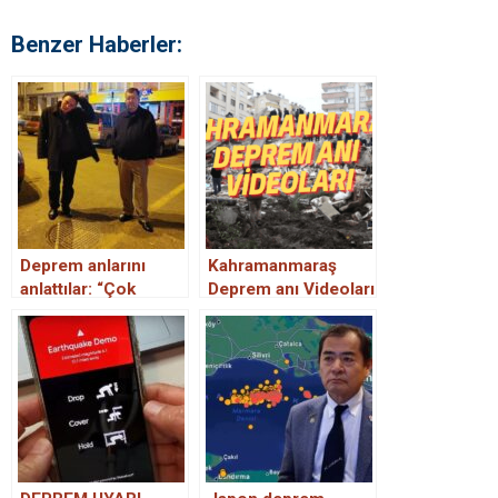
Benzer Haberler:
Deprem anlarını
Kahramanmaraş
anlattılar: “Çok
Deprem anı Videoları
deprem yaşadım bu
– Deprem Felaketi
kadar etkili
hissetmedim,
dakikalardır içim
titriyor”