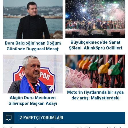
Büyükçekmece’de Sanat
Bora Balcıoğlu’ndan Doğum
Şöleni: Altınköprü Ödülleri
Gününde Duygusal Mesaj:
Sahiplerini Buldu!
“Silivri’mi Çok Özlüyorum”
Motorin fiyatlarında bir ayda
Akgün Duru Mecburen
dev artış: Maliyetlerdeki
Silivrispor Başkan Adayı
yükseliş sofrayı da vuracak
ZİYARETÇİ YORUMLARI