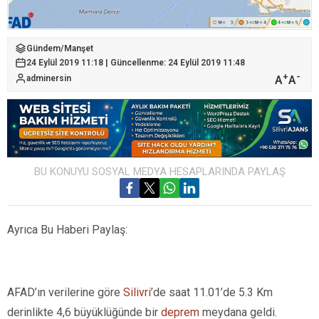
Gündem
/
Manşet
24 Eylül 2019 11:18 | Güncellenme: 24 Eylül 2019 11:48
+
-
A
A
adminersin
BU KONUYU SOSYAL MEDYA HESAPLARINDA PAYLAŞ
Ayrıca Bu Haberi Paylaş:
AFAD’ın verilerine göre
Silivri
’de saat 11.01’de 5.3 Km
derinlikte 4,6 büyüklüğünde bir
deprem
meydana geldi.