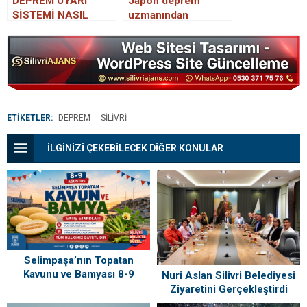
DEPREM UYARI
Japon deprem
SİSTEMİ NASIL
uzmanından
AÇILIR? Google
endişelendiren
Android deprem
sözler: İki ay içinde
uyarı sistemi nedir,
İstanbul’da deprem
nasıl indirilir?
olabilir
ETİKETLER:
DEPREM
SILIVRI
İLGİNİZİ ÇEKEBİLECEK DİĞER KONULAR
Selimpaşa’nın Topatan
Kavunu ve Bamyası 8-9
Nuri Aslan Silivri Belediyesi
Ağustos’ta Vatandaşlarla
Ziyaretini Gerçekleştirdi
Buluşuyor