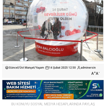
Güncel
/
Üst Manşet
/
Yaşam
14 Şubat 2025 12:50
adminersin
+
-
A
A
BU KONUYU SOSYAL MEDYA HESAPLARINDA PAYLAŞ