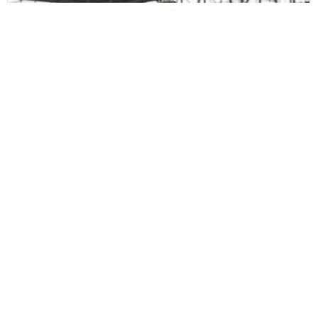
Güncel
/
Gündem
/
Manşet
13 Şubat 2025 16:59 | Güncellenme: 13 Şubat 2025 17:00
+
-
A
A
adminersin
BU KONUYU SOSYAL MEDYA HESAPLARINDA PAYLAŞ