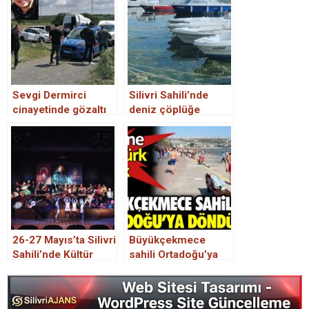
Sevgi Dermirci
Silivri Sahili’nde
cinayetinde gözaltı
deniz çöplüğe
sayısı 7’ye yükseldi
döndü: 300 torba
çöp çıkarıldı
26-27 Mayıs’ta Silivri
Büyükçekmece
Sahili’nde Kültür
sahili Ortadoğu’ya
Merkezi eğitimleri
döndü. Bir tane bile
gösteri programı
Türk yok