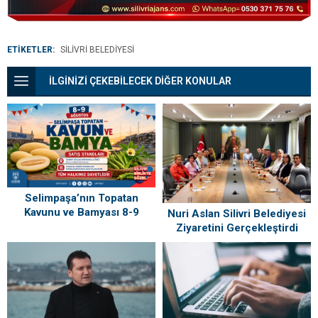
ETİKETLER:
SILIVRI BELEDIYESI
İLGİNİZİ ÇEKEBİLECEK DİĞER KONULAR
Selimpaşa’nın Topatan
Kavunu ve Bamyası 8-9
Nuri Aslan Silivri Belediyesi
Ağustos’ta Vatandaşlarla
Ziyaretini Gerçekleştirdi
Buluşuyor