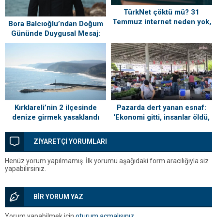
TürkNet çöktü mü? 31
Temmuz internet neden yok,
Bora Balcıoğlu’ndan Doğum
ne zaman gelecek?
Gününde Duygusal Mesaj:
“Silivri’mi Çok Özlüyorum”
Kırklareli’nin 2 ilçesinde
Pazarda dert yanan esnaf:
denize girmek yasaklandı
‘Ekonomi gitti, insanlar öldü,
kefenleyip gömecek adam
lazım’
ZİYARETÇİ YORUMLARI
Henüz yorum yapılmamış. İlk yorumu aşağıdaki form aracılığıyla siz
yapabilirsiniz.
BİR YORUM YAZ
Yorum yapabilmek için
oturum açmalısınız
.