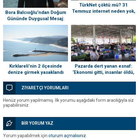
TürkNet çöktü mü? 31
Temmuz internet neden yok,
Bora Balcıoğlu’ndan Doğum
ne zaman gelecek?
Gününde Duygusal Mesaj:
“Silivri’mi Çok Özlüyorum”
Kırklareli’nin 2 ilçesinde
Pazarda dert yanan esnaf:
denize girmek yasaklandı
‘Ekonomi gitti, insanlar öldü,
kefenleyip gömecek adam
lazım’
ZİYARETÇİ YORUMLARI
Henüz yorum yapılmamış. İlk yorumu aşağıdaki form aracılığıyla siz
yapabilirsiniz.
BİR YORUM YAZ
Yorum yapabilmek için
oturum açmalısınız
.