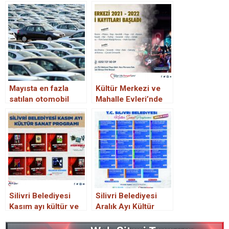
Mayısta en fazla
Kültür Merkezi ve
satılan otomobil
Mahalle Evleri’nde
markaları belli oldu
kış dönemi kurs
kayıtları başladı.
Silivri Belediyesi
Silivri Belediyesi
Kasım ayı kültür ve
Aralık Ayı Kültür
sanat faaliyetleri
Sanat Programı
programı