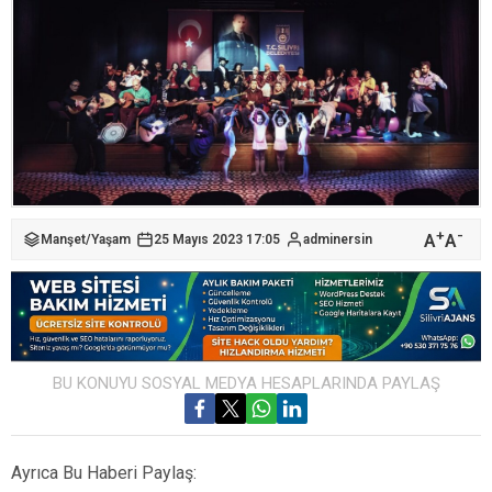
+
-
A
A
Manşet
/
Yaşam
25 Mayıs 2023 17:05
adminersin
BU KONUYU SOSYAL MEDYA HESAPLARINDA PAYLAŞ
Ayrıca Bu Haberi Paylaş: