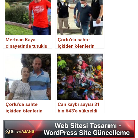
Mertcan Kaya
Çorlu’da sahte
cinayetinde tutuklu
içkiden ölenlerin
sayısı 8’e çıktı.
sayısı 6’ya yükseldi;
2 şüpheli tutuklandı.
Çorlu’da sahte
Can kaybı sayısı 31
içkiden ölenlerin
bin 643’e yükseldi
sayısı 9’a yükseldi