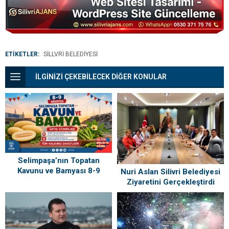
ETİKETLER:
SILLVRI BELEDIYESI
İLGİNİZİ ÇEKEBİLECEK DİĞER KONULAR
Selimpaşa’nın Topatan
Kavunu ve Bamyası 8-9
Nuri Aslan Silivri Belediyesi
Ağustos’ta Vatandaşlarla
Ziyaretini Gerçekleştirdi
Buluşuyor