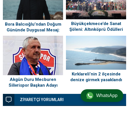
Büyükçekmece’de Sanat
Bora Balcıoğlu’ndan Doğum
Şöleni: Altınköprü Ödülleri
Gününde Duygusal Mesaj:
Sahiplerini Buldu!
“Silivri’mi Çok Özlüyorum”
Kırklareli’nin 2 ilçesinde
Akgün Duru Mecburen
denize girmek yasaklandı
Silivrispor Başkan Adayı
WhatsApp
ZİYARETÇİ YORUMLARI
Henüz yorum yapılmamış. İlk yorumu aşağıdaki form aracılığıyla siz
yapabilirsiniz.