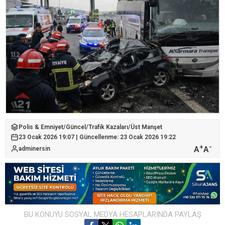
Polis & Emniyet
/
Güncel
/
Trafik Kazaları
/
Üst Manşet
23 Ocak 2026 19:07 | Güncellenme: 23 Ocak 2026 19:22
+
-
A
A
adminersin
BU KONUYU SOSYAL MEDYA HESAPLARINDA PAYLAŞ