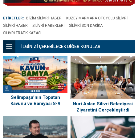
ETİKETLER:
BIZIM SILIVRI HABER
KUZEY MARMARA OTOYOLU SILIVRI
SILIVRI HABER
SILIVRI HABERLERI
SILIVRI SON DAKIKA
SILIVRI TRAFIK KAZASI
İLGİNİZİ ÇEKEBİLECEK DİĞER KONULAR
Selimpaşa’nın Topatan
Kavunu ve Bamyası 8-9
Nuri Aslan Silivri Belediyesi
Ağustos’ta Vatandaşlarla
Ziyaretini Gerçekleştirdi
Buluşuyor