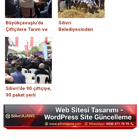
Büyükçavuşlu’da
Silivri
Çiftçilere Tarım ve
Belediyesinden
Destekleme
çiftçiye destek
Bilgilendirmesi
Silivri’de 90 çiftçiye,
90 paket yerli
ayçiçek tohumu
dağıtıldı.