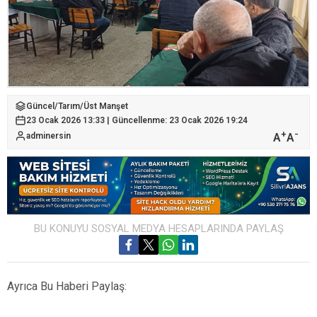
Güncel
/
Tarım
/
Üst Manşet
23 Ocak 2026 13:33 | Güncellenme: 23 Ocak 2026 19:24
+
-
A
A
adminersin
BU KONUYU SOSYAL MEDYA HESAPLARINDA PAYLAŞ
Ayrıca Bu Haberi Paylaş: