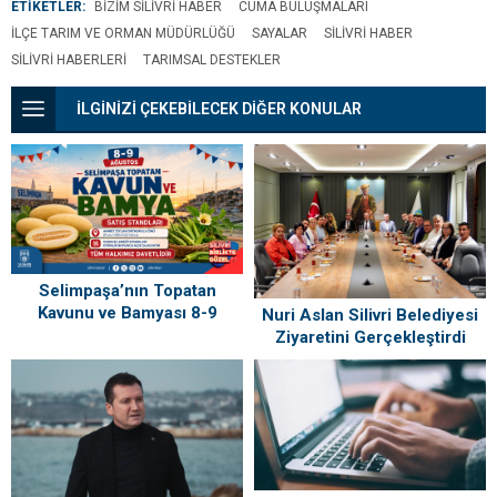
ETİKETLER:
BIZIM SILIVRI HABER
CUMA BULUŞMALARI
ILÇE TARIM VE ORMAN MÜDÜRLÜĞÜ
SAYALAR
SILIVRI HABER
SILIVRI HABERLERI
TARIMSAL DESTEKLER
İLGİNİZİ ÇEKEBİLECEK DİĞER KONULAR
Selimpaşa’nın Topatan
Kavunu ve Bamyası 8-9
Nuri Aslan Silivri Belediyesi
Ağustos’ta Vatandaşlarla
Ziyaretini Gerçekleştirdi
Buluşuyor