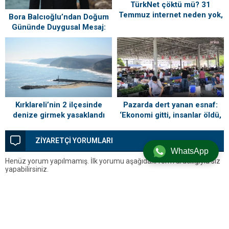
TürkNet çöktü mü? 31
Temmuz internet neden yok,
Bora Balcıoğlu’ndan Doğum
ne zaman gelecek?
Gününde Duygusal Mesaj:
“Silivri’mi Çok Özlüyorum”
Kırklareli’nin 2 ilçesinde
Pazarda dert yanan esnaf:
denize girmek yasaklandı
‘Ekonomi gitti, insanlar öldü,
kefenleyip gömecek adam
lazım’
ZİYARETÇİ YORUMLARI
WhatsApp
Henüz yorum yapılmamış. İlk yorumu aşağıdaki form aracılığıyla siz
yapabilirsiniz.
BİR YORUM YAZ
Yorum yapabilmek için
oturum açmalısınız
.