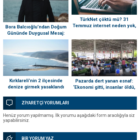
TürkNet çöktü mü? 31
Temmuz internet neden yok,
Bora Balcıoğlu’ndan Doğum
ne zaman gelecek?
Gününde Duygusal Mesaj:
“Silivri’mi Çok Özlüyorum”
Kırklareli’nin 2 ilçesinde
Pazarda dert yanan esnaf:
denize girmek yasaklandı
‘Ekonomi gitti, insanlar öldü,
kefenleyip gömecek adam
lazım’
ZİYARETÇİ YORUMLARI
Henüz yorum yapılmamış. İlk yorumu aşağıdaki form aracılığıyla siz
yapabilirsiniz.
BİR YORUM YAZ