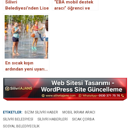
Silivri
“EBA mobil destek
Belediyesi’nden Lise
aracı” öğrenci ve
Öğrencilerine Sıcak
velilerden tam not
Çorba İkramı
aldı
En sıcak kışın
ardından yeni uyarı…
En sıcak bahar
geliyor
ETİKETLER:
BIZIM SILIVRI HABER
MOBIL IKRAM ARACI
SILIVRI BELEDIYESI
SILIVRI HABERLERI
SICAK ÇORBA
SOSYAL BELEDIYECILIK