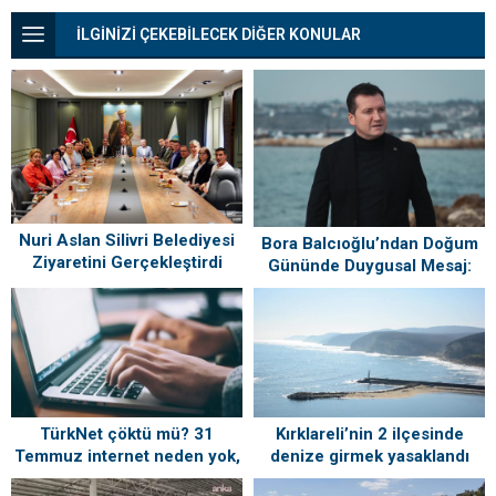
İLGİNİZİ ÇEKEBİLECEK DİĞER KONULAR
Nuri Aslan Silivri Belediyesi
Bora Balcıoğlu’ndan Doğum
Ziyaretini Gerçekleştirdi
Gününde Duygusal Mesaj:
“Silivri’mi Çok Özlüyorum”
TürkNet çöktü mü? 31
Kırklareli’nin 2 ilçesinde
Temmuz internet neden yok,
denize girmek yasaklandı
ne zaman gelecek?