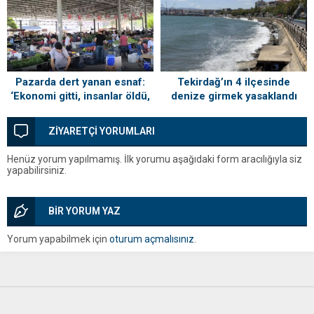
Tekirdağ’ın 4 ilçesinde
Pazarda dert yanan esnaf:
denize girmek yasaklandı
‘Ekonomi gitti, insanlar öldü,
kefenleyip gömecek adam
lazım’
ZİYARETÇİ YORUMLARI
Henüz yorum yapılmamış. İlk yorumu aşağıdaki form aracılığıyla siz
yapabilirsiniz.
BİR YORUM YAZ
Yorum yapabilmek için
oturum açmalısınız
.