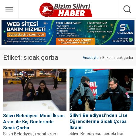
Etiket:
sıcak çorba
Anasayfa
»
Etiket: sıcak çorba
Silivri Belediyesi’nden Lise
Silivri Belediyesi Mobil İkram
Öğrencilerine Sıcak Çorba
Aracı ile Kış Günlerinde
İkramı
Sıcak Çorba
Silivri Belediyesi, ilçedeki lise
Silivri Belediyesi, mobil ikram