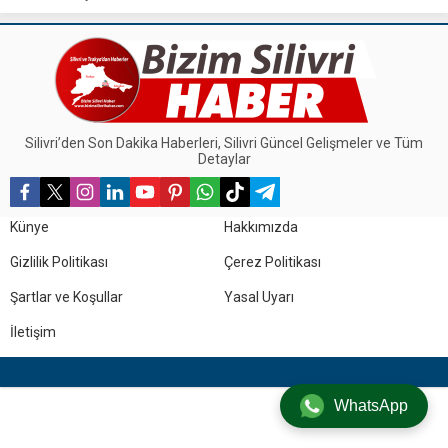
öğrencilerine yönelik sıcak çorba
aracıyla soğuk kış günlerinde
ikramına başladı. Silivri Belediye
vatandaşlara ücretsiz sıcak
Başkanı Bora...
çorba ikram ediyor.
Silivri’den Son Dakika Haberleri, Silivri Güncel Gelişmeler ve Tüm
Detaylar
Künye
Hakkımızda
Gizlilik Politikası
Çerez Politikası
Şartlar ve Koşullar
Yasal Uyarı
İletişim
WhatsApp