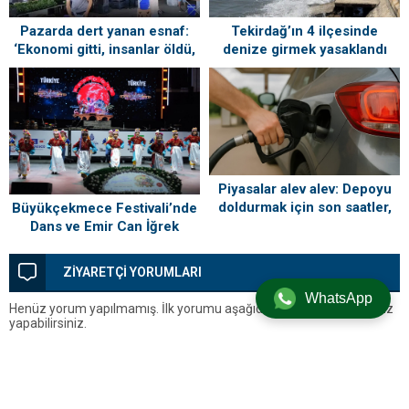
Tekirdağ’ın 4 ilçesinde
Pazarda dert yanan esnaf:
denize girmek yasaklandı
‘Ekonomi gitti, insanlar öldü,
kefenleyip gömecek adam
lazım’
Piyasalar alev alev: Depoyu
doldurmak için son saatler,
Büyükçekmece Festivali’nde
gece yarısı tabela değişiyor
Dans ve Emir Can İğrek
Coşkusu
ZİYARETÇİ YORUMLARI
WhatsApp
Henüz yorum yapılmamış. İlk yorumu aşağıdaki form aracılığıyla siz
yapabilirsiniz.
BİR YORUM YAZ