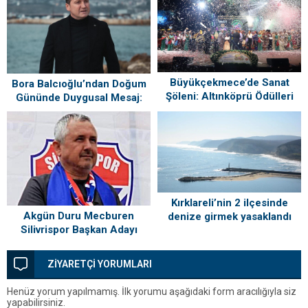
Büyükçekmece’de Sanat
Bora Balcıoğlu’ndan Doğum
Şöleni: Altınköprü Ödülleri
Gününde Duygusal Mesaj:
Sahiplerini Buldu!
“Silivri’mi Çok Özlüyorum”
Kırklareli’nin 2 ilçesinde
Akgün Duru Mecburen
denize girmek yasaklandı
Silivrispor Başkan Adayı
ZİYARETÇİ YORUMLARI
Henüz yorum yapılmamış. İlk yorumu aşağıdaki form aracılığıyla siz
yapabilirsiniz.