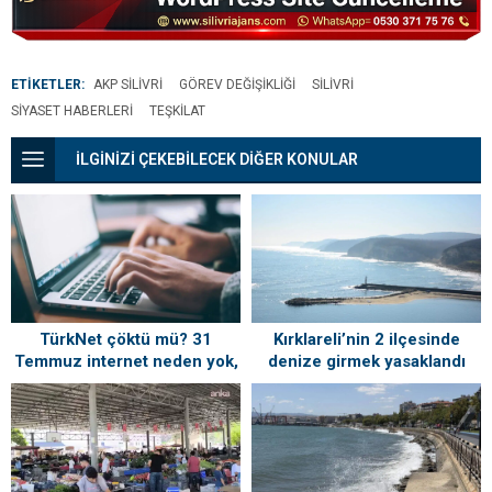
ETİKETLER:
AKP SILIVRI
GÖREV DEĞIŞIKLIĞI
SILIVRI
SIYASET HABERLERI
TEŞKILAT
İLGİNİZİ ÇEKEBİLECEK DİĞER KONULAR
TürkNet çöktü mü? 31
Kırklareli’nin 2 ilçesinde
Temmuz internet neden yok,
denize girmek yasaklandı
ne zaman gelecek?