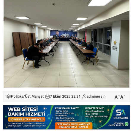
+
-
A
A
Politika
/
Üst Manşet
7 Ekim 2025 22:34
adminersin