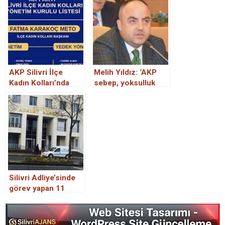
AKP Silivri İlçe
Melih Yıldız: ‘AKP
Kadın Kolları’nda
sebep, yoksulluk
görev değişimi
sonuç. AKP sebep,
hayat pahalılığı
sonuç.’
Silivri Adliye’sinde
görev yapan 11
hakim ve savcının
yeri değişti.