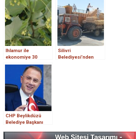
Ihlamur ile
Silivri
ekonomiye 30
Belediyesi’nden
milyon TL’lik şifa
Çiftçilere 5 Milyon
TL’lik Saman ve
Yem Desteği
CHP Beylikdüzü
Belediye Başkanı
adayı Mehmet Murat
Çalık kimdir?