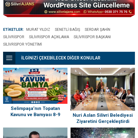
Mehmet Murat Çalık
kaç yaşında, nereli?
ETİKETLER:
MURAT YILDIZ
SENETLI BAĞIŞ
SERDAR ŞAHIN
SILIVRISPOR
SILIVRISPOR AÇIKLAMA
SILIVRISPOR BAŞKANI
SILIVRISPOR YÖNETIMI
İLGİNİZİ ÇEKEBİLECEK DİĞER KONULAR
Selimpaşa’nın Topatan
Kavunu ve Bamyası 8-9
Nuri Aslan Silivri Belediyesi
Ağustos’ta Vatandaşlarla
Ziyaretini Gerçekleştirdi
Buluşuyor