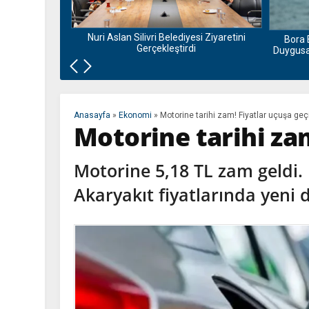
nu ve Bamyası
la Buluşuyor
Nuri Aslan Silivri Belediyesi Ziyaretini
Bora 
Gerçekleştirdi
Duygusal
Anasayfa
»
Ekonomi
»
Motorine tarihi zam! Fiyatlar uçuşa geç
Motorine tarihi zam
Motorine 5,18 TL zam geldi. E
Akaryakıt fiyatlarında yeni 