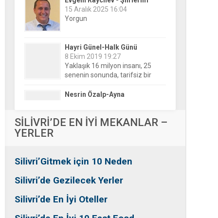
Hayri Günel-Halk Günü
8 Ekim 2019 19:27
Yaklaşık 16 milyon insanı, 25
senenin sonunda, tarifsiz bir
belirsizliğin ortasına bıraktılar!
Nesrin Özalp-Ayna
24 Haziran 2026 00:04
Festivaller Yapılmazsa Kim
Kaybeder? Üreticiden Esnafa,
Silivri’den Mahallelere Uzanan
Büyük Kayıp
Tansu Bayrakdar-Biz diyoruz
SİLİVRİ’DE EN İYİ MEKANLAR –
ki
YERLER
25 Aralık 2015 23:37
Tesadüfe bak!
Silivri’Gitmek için 10 Neden
Ersin Özalp-Gerçekler
2 Temmuz 2026 09:39
Silivri’de Gezilecek Yerler
Silivri’de Uluslararası Halk
Dansları Üzerinden Siyaset Mi
Silivri’de En İyi Oteller
Yapılıyor?