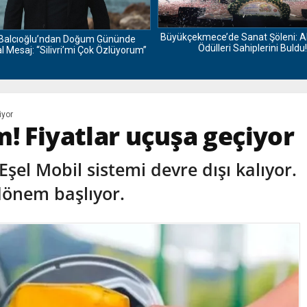
Büyükçekmece’de Sanat Şöleni: A
Balcıoğlu’ndan Doğum Gününde
Ödülleri Sahiplerini Buldu!
 Mesaj: “Silivri’mi Çok Özlüyorum”
iyor
! Fiyatlar uçuşa geçiyor
şel Mobil sistemi devre dışı kalıyor.
dönem başlıyor.