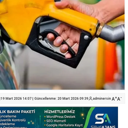
+
-
A
A
19 Mart 2026 14:07 | Güncellenme: 20 Mart 2026 09:39
adminersin