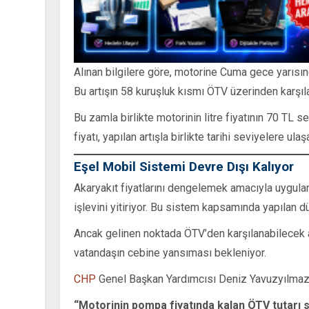
Alınan bilgilere göre, motorine Cuma gece yarısı
Bu artışın 58 kuruşluk kısmı ÖTV üzerinden karşı
Bu zamla birlikte motorinin litre fiyatının 70 TL s
fiyatı, yapılan artışla birlikte tarihi seviyelere ulaş
Eşel Mobil Sistemi Devre Dışı Kalıyor
Akaryakıt fiyatlarını dengelemek amacıyla uygulan
işlevini yitiriyor. Bu sistem kapsamında yapılan 
Ancak gelinen noktada ÖTV’den karşılanabilecek 
vatandaşın cebine yansıması bekleniyor.
CHP
Genel Başkan Yardımcısı Deniz Yavuzyılmaz,
“Motorinin pompa fiyatında kalan ÖTV tutarı 