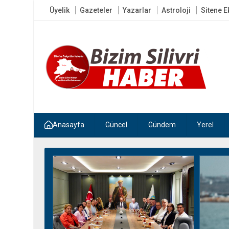
Üyelik
Gazeteler
Yazarlar
Astroloji
Sitene E
Anasayfa
Güncel
Gündem
Yerel