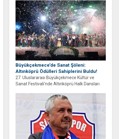
ayrıyım” diyen Balcıoğlu, bir sonraki doğum
gününü ailesi ve hemşehrileriyle birlikte
geçirmeyi diledi.
Büyükçekmece’de Sanat Şöleni:
Altınköprü Ödülleri Sahiplerini Buldu!
27. Uluslararası Büyükçekmece Kültür ve
Sanat Festivali'nde Altınköprü Halk Dansları
Yarışması tamamlandı. Şampiyon Brezilya
oldu!