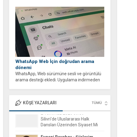
WhatsApp Web İçin doğrudan arama
dönemi
WhatsApp, Web sürümüne sesli ve görüntülü
arama desteği ekledi. Uygulama indirmeden
tarayıcı üzerinden ücretsiz ve şifreli aramalar
yapabilirsiniz.
KÖŞE YAZARLARI
TÜMÜ
Evgeni Raychev - Şiirlerim
15 Aralık 2025 16:04
Yorgun