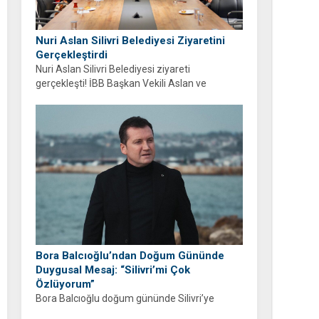
Nuri Aslan Silivri Belediyesi Ziyaretini
Gerçekleştirdi
Nuri Aslan Silivri Belediyesi ziyareti
gerçekleşti! İBB Başkan Vekili Aslan ve
belediye yönetimi Boğluca Deresi ve Gençlik
Merkezi projelerini inceledi.
Bora Balcıoğlu’ndan Doğum Gününde
Duygusal Mesaj: “Silivri’mi Çok
Özlüyorum”
Bora Balcıoğlu doğum gününde Silivri’ye
duyduğu özlemi anlattı. “53 gündür sizlerden