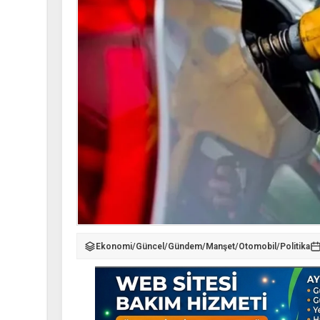
Ekonomi
/
Güncel
/
Gündem
/
Manşet
/
Otomobil
/
Politika