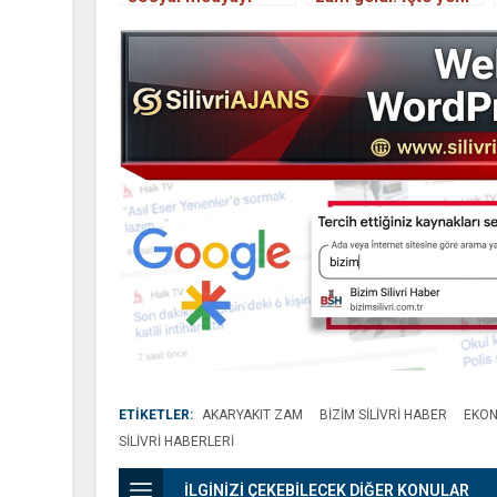
salladı: Fasulye 82.5
fiyatlar
TL, dolma biber
49.90 TL…
ETİKETLER:
AKARYAKIT ZAM
BIZIM SILIVRI HABER
EKON
SILIVRI HABERLERI
İLGİNİZİ ÇEKEBİLECEK DİĞER KONULAR