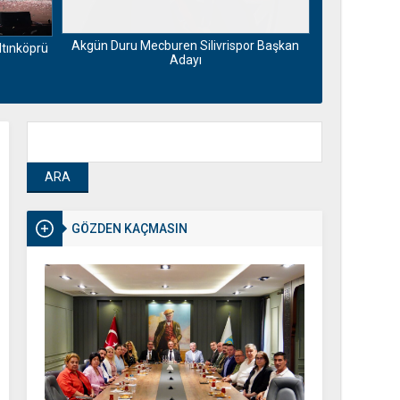
Kırklareli’n
Akgün Duru Mecburen Silivrispor Başkan
ltınköprü
Adayı
GÖZDEN KAÇMASIN