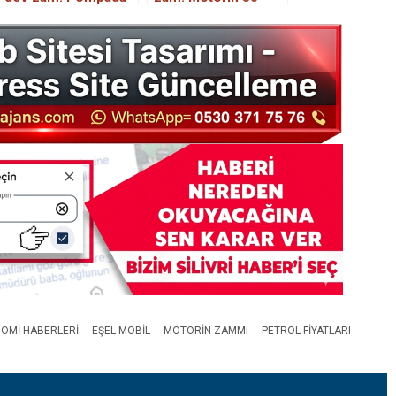
fiyatlar değişiyor
lirayı geçiyor
OMI HABERLERI
EŞEL MOBIL
MOTORIN ZAMMI
PETROL FIYATLARI