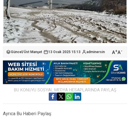
+
-
A
A
Güncel
/
Üst Manşet
13 Ocak 2025 15:13
adminersin
BU KONUYU SOSYAL MEDYA HESAPLARINDA PAYLAŞ
Ayrıca Bu Haberi Paylaş: