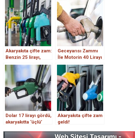
Akaryakıta çifte zam:
Geceyarısı Zammı
Benzin 25 lirayı,
İle Motorin 40 Lirayı
motorin 24 lirayı aştı
Aştı
Dolar 17 lirayı gördü,
Akaryakıta çifte zam
akaryakıtta ‘üçlü’
geldi!
zam geldi