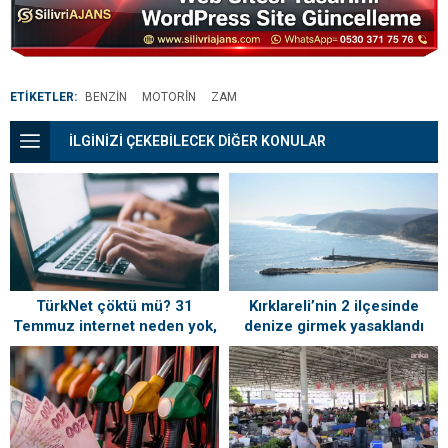
ETİKETLER:
BENZIN
MOTORİN
ZAM
İLGİNİZİ ÇEKEBİLECEK DİĞER KONULAR
TürkNet çöktü mü? 31
Kırklareli’nin 2 ilçesinde
Temmuz internet neden yok,
denize girmek yasaklandı
ne zaman gelecek?