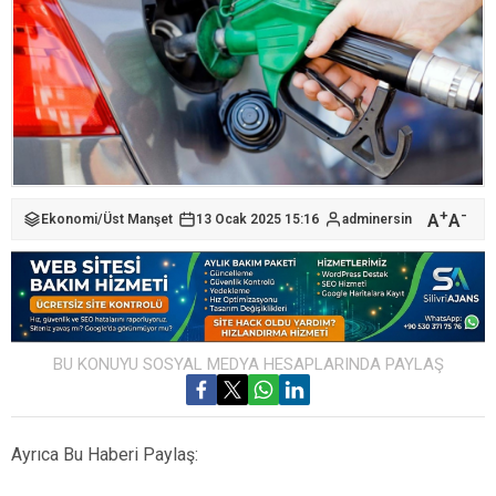
+
-
A
A
Ekonomi
/
Üst Manşet
13 Ocak 2025 15:16
adminersin
BU KONUYU SOSYAL MEDYA HESAPLARINDA PAYLAŞ
Ayrıca Bu Haberi Paylaş: