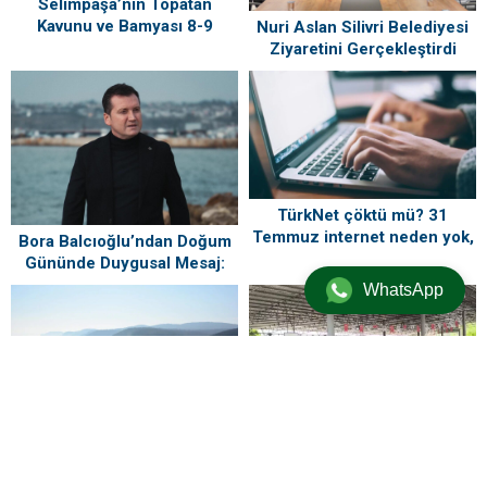
Selimpaşa’nın Topatan
Kavunu ve Bamyası 8-9
Nuri Aslan Silivri Belediyesi
Ağustos’ta Vatandaşlarla
Ziyaretini Gerçekleştirdi
Buluşuyor
TürkNet çöktü mü? 31
Temmuz internet neden yok,
Bora Balcıoğlu’ndan Doğum
ne zaman gelecek?
Gününde Duygusal Mesaj:
“Silivri’mi Çok Özlüyorum”
WhatsApp
Kırklareli’nin 2 ilçesinde
Pazarda dert yanan esnaf:
denize girmek yasaklandı
‘Ekonomi gitti, insanlar öldü,
kefenleyip gömecek adam