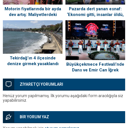
Motorin fiyatlarında bir ayda
Pazarda dert yanan esnaf:
dev artış: Maliyetlerdeki
‘Ekonomi gitti, insanlar öldü,
yükseliş sofrayı da vuracak
kefenleyip gömecek adam
lazım’
Tekirdağ’ın 4 ilçesinde
denize girmek yasaklandı
Büyükçekmece Festivali’nde
Dans ve Emir Can İğrek
Coşkusu
ZİYARETÇİ YORUMLARI
Henüz yorum yapılmamış. İlk yorumu aşağıdaki form aracılığıyla siz
yapabilirsiniz.
BİR YORUM YAZ