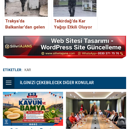
Trakya’da
Tekirdağ’da Kar
Balkanlar’dan gelen
Yağışı Etkili Oluyor
kar yağışı etkili
oluyor
ETİKETLER:
KAR
İLGİNİZİ ÇEKEBİLECEK DİĞER KONULAR