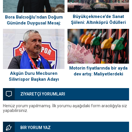
Büyükçekmece’de Sanat
Bora Balcıoğlu’ndan Doğum
Şöleni: Altınköprü Ödülleri
Gününde Duygusal Mesaj:
Sahiplerini Buldu!
“Silivri’mi Çok Özlüyorum”
Motorin fiyatlarında bir ayda
Akgün Duru Mecburen
dev artış: Maliyetlerdeki
Silivrispor Başkan Adayı
yükseliş sofrayı da vuracak
ZİYARETÇİ YORUMLARI
Henüz yorum yapılmamış. İlk yorumu aşağıdaki form aracılığıyla siz
yapabilirsiniz.
BİR YORUM YAZ