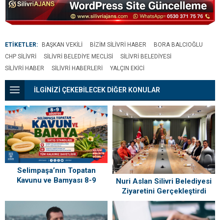
Daha Kararlı
Çalışacağız”
ETİKETLER:
BAŞKAN VEKILI
BIZIM SILIVRI HABER
BORA BALCIOĞLU
CHP SILIVRI
SILIVRI BELEDIYE MECLISI
SILIVRI BELEDIYESI
SILIVRI HABER
SILIVRI HABERLERI
YALÇIN EKICI
İLGİNİZİ ÇEKEBİLECEK DİĞER KONULAR
Selimpaşa’nın Topatan
Kavunu ve Bamyası 8-9
Nuri Aslan Silivri Belediyesi
Ağustos’ta Vatandaşlarla
Ziyaretini Gerçekleştirdi
Buluşuyor