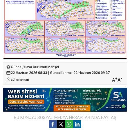
Güncel
/
Hava Durumu
/
Manşet
22 Haziran 2026 08:33 | Güncellenme: 22 Haziran 2026 09:37
+
-
A
A
adminersin
BU KONUYU SOSYAL MEDYA HESAPLARINDA PAYLAŞ