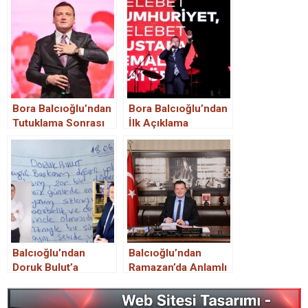
Bora Balcıoğlu’ndan
Bora Balcıoğlu’ndan
Tutuklama Sonrası
İlk Açıklama
İlk Mesaj: “Başım
Dik, Boyun
Eğmeyeceğim”
Balcıoğlu’ndan
Balcıoğlu’ndan
Doruk Bulut’a
Ramazan’da Anlamlı
Duygusal Mesaj: “Bu
Mesaj
Süreç Geçecek,