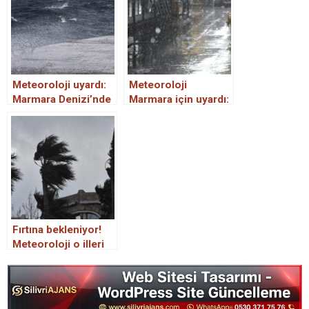
Meteoroloji uyardı:
Meteoroloji
Marmara Denizi’nde
Marmara için uyardı:
kuvvetli fırtına
Kuvvetli yağış
bekleniyor
geliyor
Fırtına bekleniyor!
Meteoroloji o illeri
uyardı