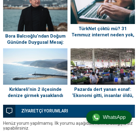
TürkNet çöktü mü? 31
Temmuz internet neden yok,
Bora Balcıoğlu’ndan Doğum
ne zaman gelecek?
Gününde Duygusal Mesaj:
“Silivri’mi Çok Özlüyorum”
Kırklareli’nin 2 ilçesinde
Pazarda dert yanan esnaf:
denize girmek yasaklandı
‘Ekonomi gitti, insanlar öldü,
kefenleyip gömecek adam
lazım’
ZİYARETÇİ YORUMLARI
WhatsApp
Henüz yorum yapılmamış. İlk yorumu aşağıdaki form aracılığıyla siz
yapabilirsiniz.