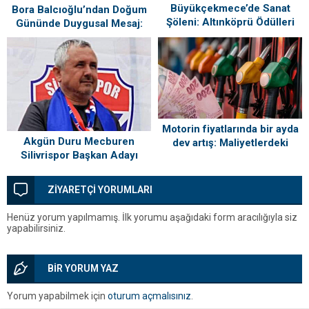
Büyükçekmece’de Sanat
Bora Balcıoğlu’ndan Doğum
Şöleni: Altınköprü Ödülleri
Gününde Duygusal Mesaj:
Sahiplerini Buldu!
“Silivri’mi Çok Özlüyorum”
Motorin fiyatlarında bir ayda
Akgün Duru Mecburen
dev artış: Maliyetlerdeki
Silivrispor Başkan Adayı
yükseliş sofrayı da vuracak
ZİYARETÇİ YORUMLARI
Henüz yorum yapılmamış. İlk yorumu aşağıdaki form aracılığıyla siz
yapabilirsiniz.
BİR YORUM YAZ
Yorum yapabilmek için
oturum açmalısınız
.