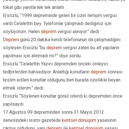
tokat gibi yanıtla tek tek anlattı.
Ersözlü, “1999 depreminde gelen bir özel iletişim vergisi
vardı Celalettin bey. Telefonlar çalışmadı dediğiniz için
söylüyorum. Halen
deprem
vergisi alınıyor.” dedi.
Deprem
günü 20 dakika kendi telefonunun da çalışmadığını
söyleyen Ersözlü “bu
deprem
vergisi zaten bu alt yapıların
yapılması için alınmadı mı?” diye sordu.
Ersözlü “Celalettin Yazıcı depremden önceki önleyici
tedbirlerden bahsediyor. Anlattığı konutların
deprem
sonrası
teslim edilen konutlar olduğunu ben burada özellikle beyan
etmek isterim.” dedi.
Ersözlü “Söylenen konutlar gönül isterdi ki depremden önce
yapılsaydı.
17 Ağustos 99 depreminden sonra 31 Mayıs 2012
senesindeki resmi gazetede
kentsel dönüşüm
yasasının
çıkmış olduğunu, yani
deprem
ile
kentsel dönüşüm
yasası