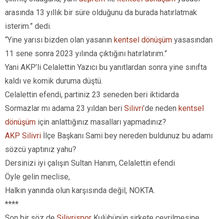
arasında 13 yıllık bir süre olduğunu da burada hatırlatmak
isterim.” dedi.
“Yine yarısı bizden olan yasanın
kentsel dönüşüm
yasasından
11 sene sonra 2023 yılında çıktığını hatırlatırım.”
Yani AKP’li Celalettin Yazıcı bu yanıtlardan sonra yine sınıfta
kaldı ve komik duruma düştü.
Celalettin efendi, partiniz 23 seneden beri iktidarda
Sormazlar mı adama 23 yıldan beri
Silivri
’de neden
kentsel
dönüşüm
için anlattığınız masalları yapmadınız?
AKP Silivri
İlçe Başkanı Sami bey nereden buldunuz bu adamı
sözcü yaptınız yahu?
Dersinizi iyi çalışın Sultan Hanım, Celalettin efendi
Öyle gelin meclise,
Halkın yanında olun karşısında değil, NOKTA.
****
Son bir söz de
Silivrispor
Kulübünün şirkete çevrilmesine.