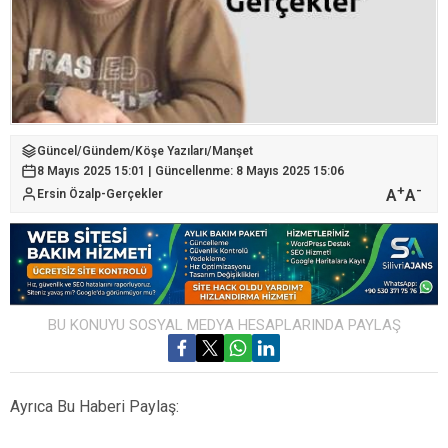
Güncel
/
Gündem
/
Köşe Yazıları
/
Manşet
8 Mayıs 2025 15:01 | Güncellenme: 8 Mayıs 2025 15:06
+
-
A
A
Ersin Özalp-Gerçekler
BU KONUYU SOSYAL MEDYA HESAPLARINDA PAYLAŞ
Ayrıca Bu Haberi Paylaş: