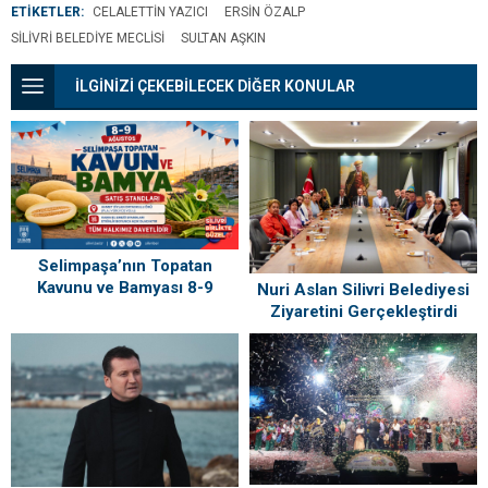
ETİKETLER:
CELALETTIN YAZICI
ERSIN ÖZALP
SILIVRI BELEDIYE MECLISI
SULTAN AŞKIN
İLGİNİZİ ÇEKEBİLECEK DİĞER KONULAR
Selimpaşa’nın Topatan
Kavunu ve Bamyası 8-9
Nuri Aslan Silivri Belediyesi
Ağustos’ta Vatandaşlarla
Ziyaretini Gerçekleştirdi
Buluşuyor