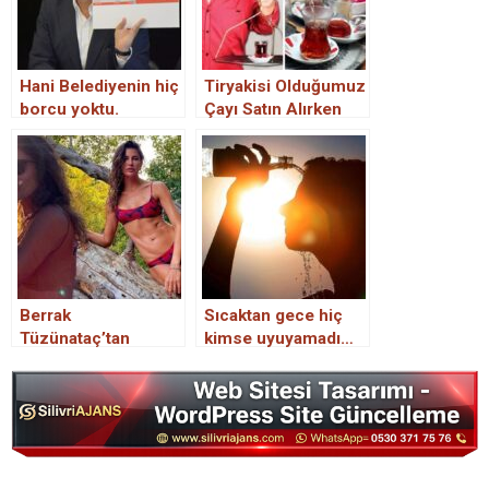
Hani Belediyenin hiç
Tiryakisi Olduğumuz
borcu yoktu.
Çayı Satın Alırken
Muhtemelen Daha
Önce Hiç
Duymadığınız Hayat
Kurtaran Bilgiler
Berrak
Sıcaktan gece hiç
Tüzünataç’tan
kimse uyuyamadı…
bikinili pozlar! ‘Sen
En tehlikeli 24 saate
hiç makarna yemiyor
giriyoruz!
musun?’