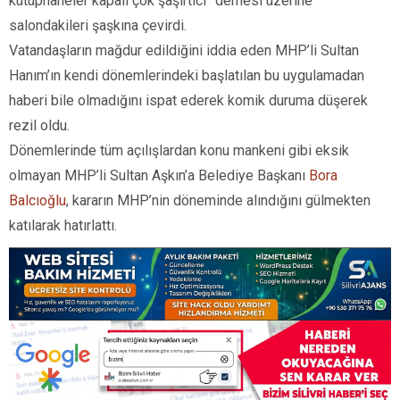
kütüphaneler kapalı çok şaşırtıcı” demesi üzerine
salondakileri şaşkına çevirdi.
Vatandaşların mağdur edildiğini iddia eden MHP’li Sultan
Hanım’ın kendi dönemlerindeki başlatılan bu uygulamadan
haberi bile olmadığını ispat ederek komik duruma düşerek
rezil oldu.
Dönemlerinde tüm açılışlardan konu mankeni gibi eksik
olmayan MHP’li Sultan Aşkın’a Belediye Başkanı
Bora
Balcıoğlu
, kararın MHP’nin döneminde alındığını gülmekten
katılarak hatırlattı.