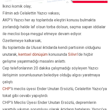
İkinci komik olay;
Filmin adı Celalettin Yazıcı vakası,
AKP’li Yazıcı her ay toplantıda eleştiri konusu bulmakta
zorlandığı halde laf olsun torba dolsun, saçma sapan iddialar
ile meclisi boşa meşgul etmeye devam ediyor.
Özetlemeye kalkarsak;
Bu toplantıda da Ulusal iktidarda kendi partisinin olduğunu
unutarak,
kentsel dönüşüm
konusunda
Silivri
’de hiçbir
gelişme yaşanmadığı masalını anlattı.
Cep telefonlarının 20 dakika çalışmadığı söyleyen Yazıcı
iletişimin sorumlusunun belediye olduğu algısı yaratmaya
çalıştı.
CHP
’li meclis üyesi Ender Unutan Ersözlü, Celalettin Yazıcı’ya
tokat gibi cevabı yapıştırdı.
CHP’li Meclis Üyesi Ender Unutan Ersözlü, depremlerin
yarattığı yıkımın sorumlusu olarak iktidarın hatalarını, Yazıcı’ya