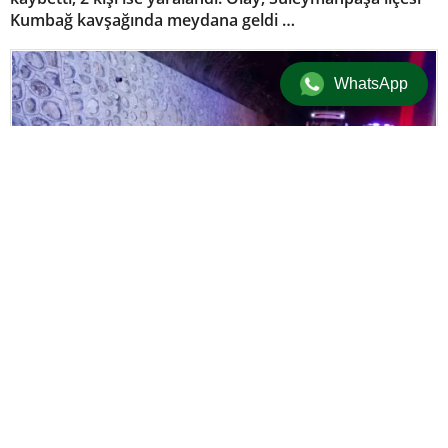
Kumbağ kavşağında meydana geldi …
WhatsApp
Güncel
/
Üst Manşet
/
Yaşam
12 Ekim 2024 08:56
adminersin
+
-
A
A