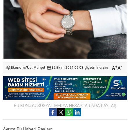
+
-
A
A
Ekonomi
/
Üst Manşet
12 Ekim 2024 09:03
adminersin
BU KONUYU SOSYAL MEDYA HESAPLARINDA PAYLAŞ
Ayrıca Bu Haberi Paylaş: