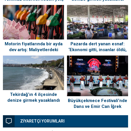
ne zaman gelecek?
Motorin fiyatlarında bir ayda
Pazarda dert yanan esnaf:
dev artış: Maliyetlerdeki
‘Ekonomi gitti, insanlar öldü,
yükseliş sofrayı da vuracak
kefenleyip gömecek adam
lazım’
Tekirdağ’ın 4 ilçesinde
denize girmek yasaklandı
Büyükçekmece Festivali’nde
Dans ve Emir Can İğrek
Coşkusu
ZİYARETÇİ YORUMLARI