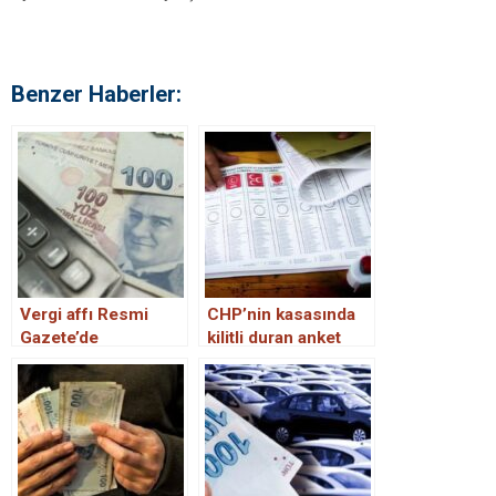
Benzer Haberler:
Vergi affı Resmi
CHP’nin kasasında
Gazete’de
kilitli duran anket
yayımlandı mı? Vergi
affı Meclis’ten geçti
mi? Borçların
yapılandırılmasında
son durum