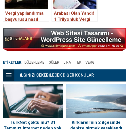
Vergi yapılandırma
Arabası Olan Yandı!
başvurusu nasıl
1 Trilyonluk Vergi
yapılır?
Yükü Sırtınıza
Binecek, Vergiler
Kontak
Açtırmayacak
ETİKETLER:
DÜZENLEME
GÜLER
LIRA
TEK
VERGI
İLGİNİZİ ÇEKEBİLECEK DİĞER KONULAR
TürkNet çöktü mü? 31
Kırklareli’nin 2 ilçesinde
Temmuz internet neden yok,
denize girmek yasaklandı