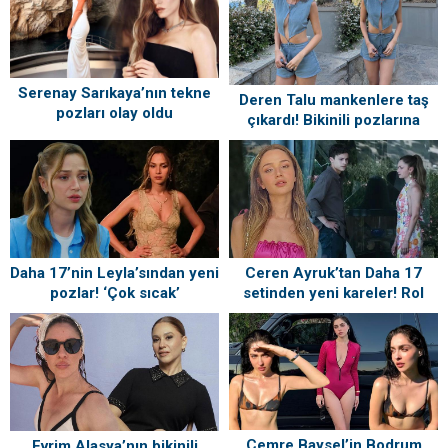
Serenay Sarıkaya’nın tekne
Deren Talu mankenlere taş
pozları olay oldu
çıkardı! Bikinili pozlarına
beğeni yağmuru
Daha 17’nin Leyla’sından yeni
Ceren Ayruk’tan Daha 17
pozlar! ‘Çok sıcak’
setinden yeni kareler! Rol
arkadaşından yorum
gecikmedi
Cemre Baysel’in Bodrum
Evrim Alasya’nın bikinili