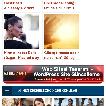
Cesur sarı
Ünlü model soluğu
elbisesiyle kırmızı
tatilde aldı! Kırmızı
halıda boy gösteren
bikinisiyle göz
Heidi Klum, fena
kamaştırdı
frikik verdi
Kırmızı halıda Bella
Güneş fırtınası nedir,
rüzgarı! Kıyafeti olay
ne zaman? Güneş
oldu
fırtınası etkileri
neler?
İLGİNİZİ ÇEKEBİLECEK DİĞER KONULAR