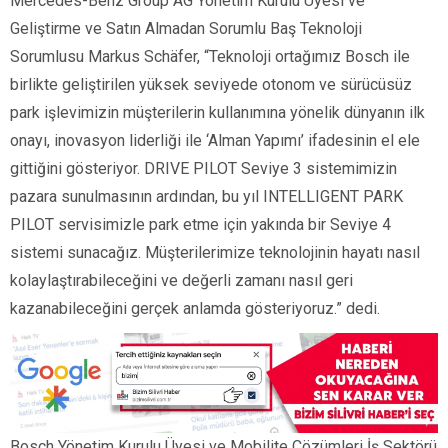
Mercedes-Benz Group AG Yönetim Kurulu Üyesi ve
Geliştirme ve Satın Almadan Sorumlu Baş Teknoloji
Sorumlusu Markus Schäfer, “Teknoloji ortağımız Bosch ile
birlikte geliştirilen yüksek seviyede otonom ve sürücüsüz
park işlevimizin müşterilerin kullanımına yönelik dünyanın ilk
onayı, inovasyon liderliği ile ‘Alman Yapımı’ ifadesinin el ele
gittiğini gösteriyor. DRIVE PILOT Seviye 3 sistemimizin
pazara sunulmasının ardından, bu yıl INTELLIGENT PARK
PILOT servisimizle park etme için yakında bir Seviye 4
sistemi sunacağız. Müşterilerimize teknolojinin hayatı nasıl
kolaylaştırabileceğini ve değerli zamanı nasıl geri
kazanabileceğini gerçek anlamda gösteriyoruz.” dedi.
Bosch Yönetim Kurulu Üyesi ve Mobilite Çözümleri İş Sektörü