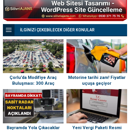
oyları ile onaylandı.
İLGİNİZİ ÇEKEBİLECEK DİĞER KONULAR
Motorine tarihi zam! Fiyatlar
Çorlu’da Modifiye Araç
uçuşa geçiyor
Buluşması: 300 Araç
Tutkunlarıyla Bir Araya Geldi
Bayramda Yola Çıkacaklar
Yeni Vergi Paketi Resmi