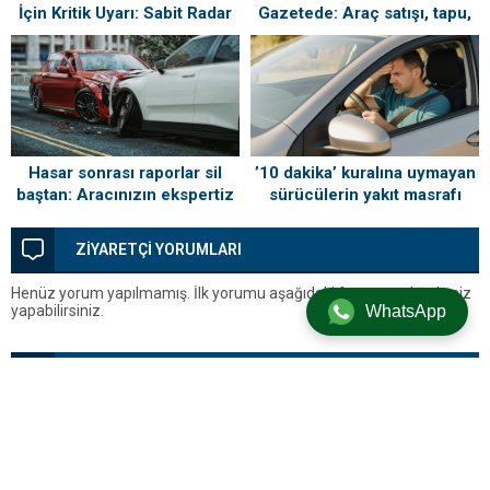
İçin Kritik Uyarı: Sabit Radar
Gazetede: Araç satışı, tapu,
Noktaları Açıklandı
kira, borçlanmada yeni
dönem
Hasar sonrası raporlar sil
’10 dakika’ kuralına uymayan
baştan: Aracınızın ekspertiz
sürücülerin yakıt masrafı
sonucu artık değişiyor
yazın katlanıyor
ZİYARETÇİ YORUMLARI
Henüz yorum yapılmamış. İlk yorumu aşağıdaki form aracılığıyla siz
yapabilirsiniz.
WhatsApp
BİR YORUM YAZ
Yorum yapabilmek için
oturum açmalısınız
.