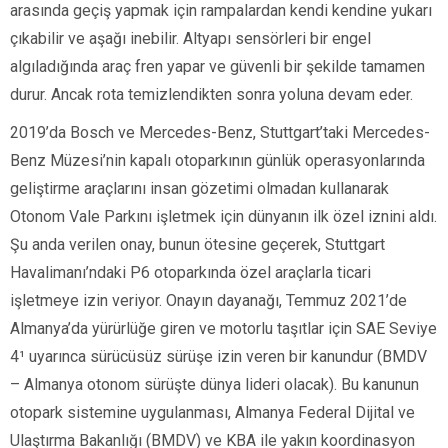
arasında geçiş yapmak için rampalardan kendi kendine yukarı
çıkabilir ve aşağı inebilir. Altyapı sensörleri bir engel
algıladığında araç fren yapar ve güvenli bir şekilde tamamen
durur. Ancak rota temizlendikten sonra yoluna devam eder.
2019’da Bosch ve Mercedes-Benz, Stuttgart’taki Mercedes-
Benz Müzesi’nin kapalı otoparkının günlük operasyonlarında
geliştirme araçlarını insan gözetimi olmadan kullanarak
Otonom Vale Parkını işletmek için dünyanın ilk özel iznini aldı.
Şu anda verilen onay, bunun ötesine geçerek, Stuttgart
Havalimanı’ndaki P6 otoparkında özel araçlarla ticari
işletmeye izin veriyor. Onayın dayanağı, Temmuz 2021’de
Almanya’da yürürlüğe giren ve motorlu taşıtlar için SAE Seviye
4¹ uyarınca sürücüsüz sürüşe izin veren bir kanundur (BMDV
– Almanya otonom sürüşte dünya lideri olacak). Bu kanunun
otopark sistemine uygulanması, Almanya Federal Dijital ve
Ulaştırma Bakanlığı (BMDV) ve KBA ile yakın koordinasyon