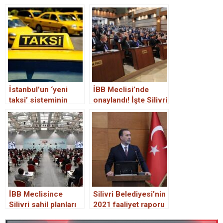
İstanbul’un ‘yeni
İBB Meclisi’nde
taksi’ sisteminin
onaylandı! İşte Silivri
ayrıntıları belli oldu
Belediyesinin 2022
bütçesi
İBB Meclisince
Silivri Belediyesi’nin
Silivri sahil planları
2021 faaliyet raporu
onaylandı
AKP ve MHP’nin