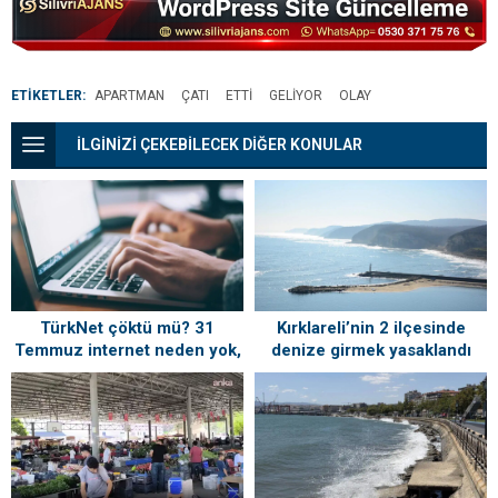
ETİKETLER:
APARTMAN
ÇATI
ETTI
GELIYOR
OLAY
İLGİNİZİ ÇEKEBİLECEK DİĞER KONULAR
TürkNet çöktü mü? 31
Kırklareli’nin 2 ilçesinde
Temmuz internet neden yok,
denize girmek yasaklandı
ne zaman gelecek?