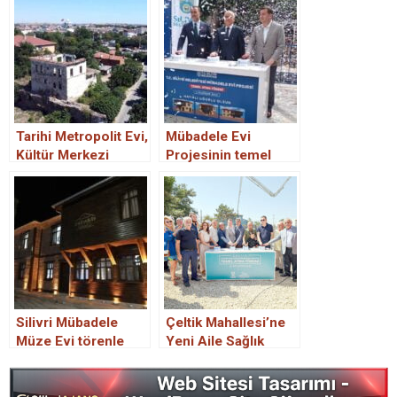
Tarihi Metropolit Evi,
Mübadele Evi
Kültür Merkezi
Projesinin temel
oluyor
atma töreni
gerçekleştirildi.
Silivri Mübadele
Çeltik Mahallesi’ne
Müze Evi törenle
Yeni Aile Sağlık
açıldı.
Merkezi ve Ebe Evi