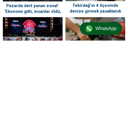
Tekirdağ’ın 4 ilçesinde
Pazarda dert yanan esnaf:
denize girmek yasaklandı
‘Ekonomi gitti, insanlar öldü,
kefenleyip gömecek adam
lazım’
WhatsApp
Piyasalar alev alev: Depoyu
doldurmak için son saatler,
Büyükçekmece Festivali’nde
gece yarısı tabela değişiyor
Dans ve Emir Can İğrek
Coşkusu
ZİYARETÇİ YORUMLARI
Henüz yorum yapılmamış. İlk yorumu aşağıdaki form aracılığıyla siz
yapabilirsiniz.
BİR YORUM YAZ
Yorum yapabilmek için
oturum açmalısınız
.