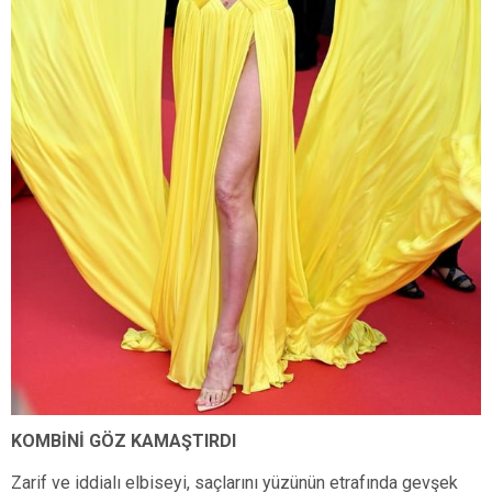
KOMBİNİ GÖZ KAMAŞTIRDI
Zarif ve iddialı elbiseyi, saçlarını yüzünün etrafında gevşek