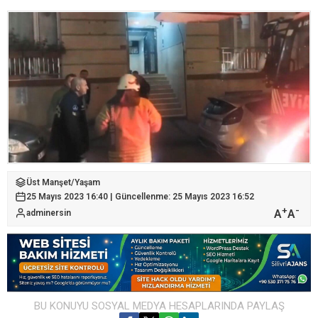
Üst Manşet
/
Yaşam
25 Mayıs 2023 16:40 | Güncellenme: 25 Mayıs 2023 16:52
+
-
A
A
adminersin
BU KONUYU SOSYAL MEDYA HESAPLARINDA PAYLAŞ