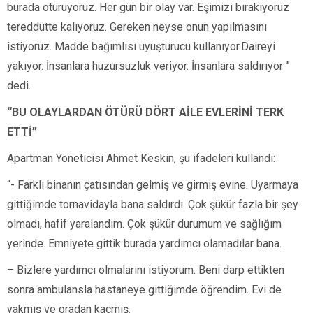
burada oturuyoruz. Her gün bir olay var. Eşimizi bırakıyoruz
tereddütte kalıyoruz. Gereken neyse onun yapılmasını
istiyoruz. Madde bağımlısı uyuşturucu kullanıyor.Daireyi
yakıyor. İnsanlara huzursuzluk veriyor. İnsanlara saldırıyor ”
dedi.
“BU OLAYLARDAN ÖTÜRÜ DÖRT AİLE EVLERİNİ TERK
ETTİ”
Apartman Yöneticisi Ahmet Keskin, şu ifadeleri kullandı:
“- Farklı binanın çatısından gelmiş ve girmiş evine. Uyarmaya
gittiğimde tornavidayla bana saldırdı. Çok şükür fazla bir şey
olmadı, hafif yaralandım. Çok şükür durumum ve sağlığım
yerinde. Emniyete gittik burada yardımcı olamadılar bana.
– Bizlere yardımcı olmalarını istiyorum. Beni darp ettikten
sonra ambulansla hastaneye gittiğimde öğrendim. Evi de
yakmış ve oradan kaçmış.