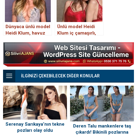
Dünyaca ünlü model
Ünlü model Heidi
Heidi Klum, havuz
Klum iç çamaşırlı,
başında üstsüz
kızı gecelikle
güneşlendi
kamera karşısına
geçti
İLGİNİZİ ÇEKEBİLECEK DİĞER KONULAR
Serenay Sarıkaya’nın tekne
Deren Talu mankenlere taş
pozları olay oldu
çıkardı! Bikinili pozlarına