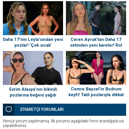
beğeni yağmuru
Daha 17’nin Leyla’sından yeni
Ceren Ayruk’tan Daha 17
pozlar! ‘Çok sıcak’
setinden yeni kareler! Rol
arkadaşından yorum
gecikmedi
Cemre Baysel’in Bodrum
Evrim Alasya’nın bikinili
keyfi! Tatil pozlarıyla dikkat
pozlarına beğeni yağdı
çekti
ZİYARETÇİ YORUMLARI
Henüz yorum yapılmamış. İlk yorumu aşağıdaki form aracılığıyla siz
yapabilirsiniz.