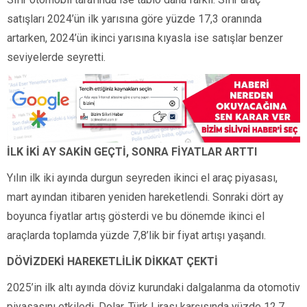
satışları 2024’ün ilk yarısına göre yüzde 17,3 oranında
artarken, 2024’ün ikinci yarısına kıyasla ise satışlar benzer
seviyelerde seyretti.
İLK İKİ AY SAKİN GEÇTİ, SONRA FİYATLAR ARTTI
Yılın ilk iki ayında durgun seyreden ikinci el araç piyasası,
mart ayından itibaren yeniden hareketlendi. Sonraki dört ay
boyunca fiyatlar artış gösterdi ve bu dönemde ikinci el
araçlarda toplamda yüzde 7,8’lik bir fiyat artışı yaşandı.
DÖVİZDEKİ HAREKETLİLİK DİKKAT ÇEKTİ
2025’in ilk altı ayında döviz kurundaki dalgalanma da otomotiv
piyasasını etkiledi. Dolar, Türk Lirası karşısında yüzde 12,7