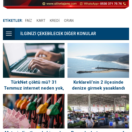
ETİKETLER:
FAIZ
KART
KREDI
ORAN
İLGİNİZİ ÇEKEBİLECEK DİĞER KONULAR
TürkNet çöktü mü? 31
Kırklareli’nin 2 ilçesinde
Temmuz internet neden yok,
denize girmek yasaklandı
ne zaman gelecek?