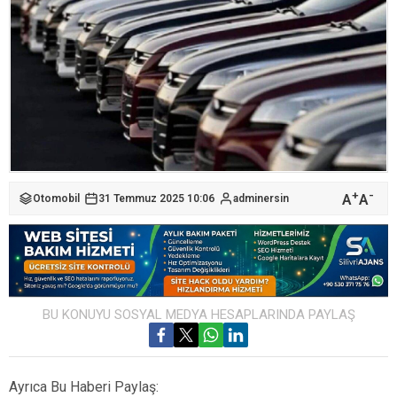
+
-
A
A
Otomobil
31 Temmuz 2025 10:06
adminersin
BU KONUYU SOSYAL MEDYA HESAPLARINDA PAYLAŞ
Ayrıca Bu Haberi Paylaş: