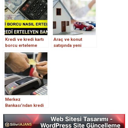
Kredi ve kredi kartı
Araç ve konut
borcu erteleme
satışında yeni
başvurusu nasıl
dönem yarın
yapılır? Kredi
başlıyor: Cezası
ödemelerini hangi
büyük…
bankalar erteledi?
Merkez
Bankası’ndan kredi
ve kredi kartı kararı:
Aylık faiz oranları
artırıldı