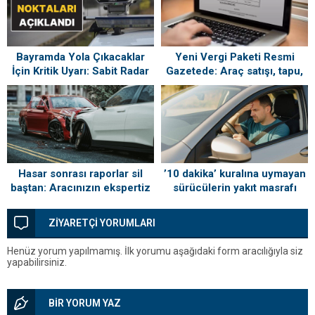
Bayramda Yola Çıkacaklar
Yeni Vergi Paketi Resmi
İçin Kritik Uyarı: Sabit Radar
Gazetede: Araç satışı, tapu,
Noktaları Açıklandı
kira, borçlanmada yeni
dönem
Hasar sonrası raporlar sil
’10 dakika’ kuralına uymayan
baştan: Aracınızın ekspertiz
sürücülerin yakıt masrafı
sonucu artık değişiyor
yazın katlanıyor
ZİYARETÇİ YORUMLARI
Henüz yorum yapılmamış. İlk yorumu aşağıdaki form aracılığıyla siz
yapabilirsiniz.
BİR YORUM YAZ