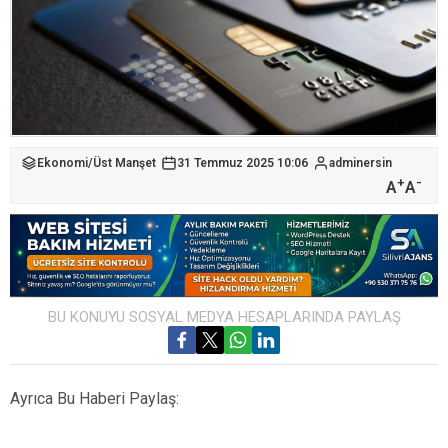
Ekonomi
/
Üst Manşet
31 Temmuz 2025 10:06
adminersin
+
-
A
A
BU KONUYU SOSYAL MEDYA HESAPLARINDA PAYLAŞ
Ayrıca Bu Haberi Paylaş: