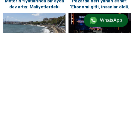
Motorin fiyatlarında bir ayda
Pazarda dert yanan esnaf:
dev artış: Maliyetlerdeki
‘Ekonomi gitti, insanlar öldü,
yükseliş sofrayı da vuracak
kefenleyip gömecek adam
lazım’
WhatsApp
Tekirdağ’ın 4 ilçesinde
denize girmek yasaklandı
Büyükçekmece Festivali’nde
Dans ve Emir Can İğrek
Coşkusu
ZİYARETÇİ YORUMLARI
Henüz yorum yapılmamış. İlk yorumu aşağıdaki form aracılığıyla siz
yapabilirsiniz.
BİR YORUM YAZ
Yorum yapabilmek için
oturum açmalısınız
.