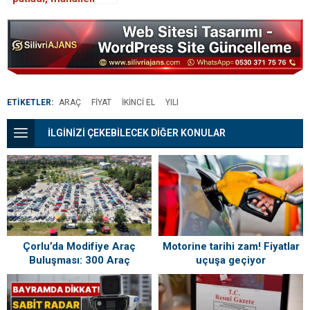
elektriksiz kaldı
ETİKETLER:
ARAÇ
FIYAT
IKINCI EL
YILI
İLGİNİZİ ÇEKEBİLECEK DİĞER KONULAR
Motorine tarihi zam! Fiyatlar
Çorlu’da Modifiye Araç
uçuşa geçiyor
Buluşması: 300 Araç
Tutkunlarıyla Bir Araya Geldi