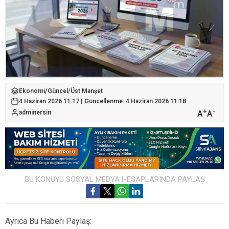
Ekonomi
/
Güncel
/
Üst Manşet
4 Haziran 2026 11:17 | Güncellenme: 4 Haziran 2026 11:18
+
-
A
A
adminersin
BU KONUYU SOSYAL MEDYA HESAPLARINDA PAYLAŞ
Ayrıca Bu Haberi Paylaş: