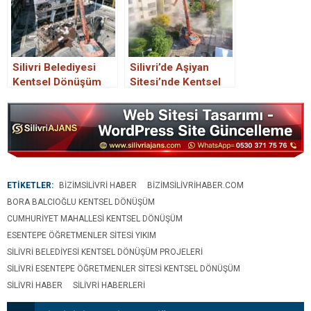
Silivri Belediyesi
Silivri’de Aşiyan
Kentsel Dönüşüm
Sitesi’nde Kentsel
Çalışmaları Devam
Dönüşüm Yıkımı
Ediyor
Gerçekleştirildi
ETİKETLER:
BIZIMSILIVRI HABER
BIZIMSILIVRIHABER.COM
BORA BALCIOĞLU KENTSEL DÖNÜŞÜM
CUMHURIYET MAHALLESI KENTSEL DÖNÜŞÜM
ESENTEPE ÖĞRETMENLER SITESI YIKIM
SILIVRI BELEDIYESI KENTSEL DÖNÜŞÜM PROJELERI
SILIVRI ESENTEPE ÖĞRETMENLER SITESI KENTSEL DÖNÜŞÜM
SILIVRI HABER
SILIVRI HABERLERI