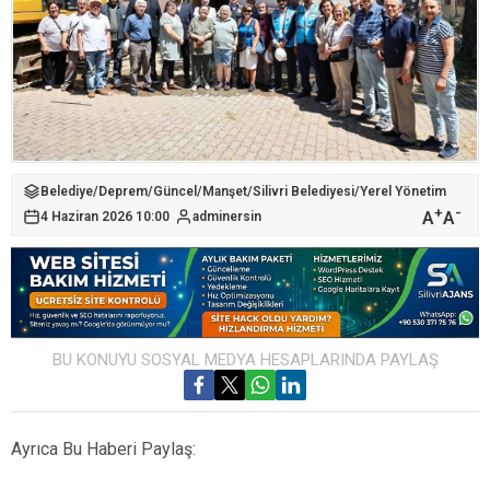
Belediye
/
Deprem
/
Güncel
/
Manşet
/
Silivri Belediyesi
/
Yerel Yönetim
+
-
A
A
4 Haziran 2026 10:00
adminersin
BU KONUYU SOSYAL MEDYA HESAPLARINDA PAYLAŞ
Ayrıca Bu Haberi Paylaş: