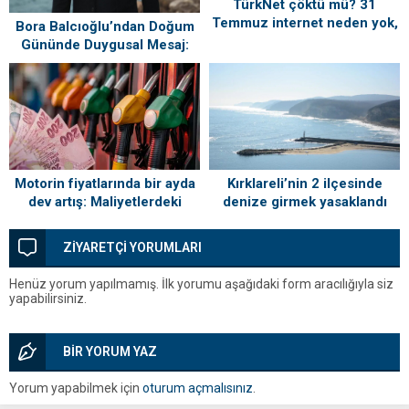
TürkNet çöktü mü? 31
Temmuz internet neden yok,
Bora Balcıoğlu’ndan Doğum
ne zaman gelecek?
Gününde Duygusal Mesaj:
“Silivri’mi Çok Özlüyorum”
Kırklareli’nin 2 ilçesinde
Motorin fiyatlarında bir ayda
denize girmek yasaklandı
dev artış: Maliyetlerdeki
yükseliş sofrayı da vuracak
ZİYARETÇİ YORUMLARI
Henüz yorum yapılmamış. İlk yorumu aşağıdaki form aracılığıyla siz
yapabilirsiniz.
BİR YORUM YAZ
Yorum yapabilmek için
oturum açmalısınız
.