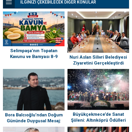
İLGİNİZİ ÇEKEBİLECEK DİĞER KONULAR
Selimpaşa’nın Topatan
Kavunu ve Bamyası 8-9
Nuri Aslan Silivri Belediyesi
Ağustos’ta Vatandaşlarla
Ziyaretini Gerçekleştirdi
Buluşuyor
Büyükçekmece’de Sanat
Bora Balcıoğlu’ndan Doğum
Şöleni: Altınköprü Ödülleri
Gününde Duygusal Mesaj:
Sahiplerini Buldu!
“Silivri’mi Çok Özlüyorum”