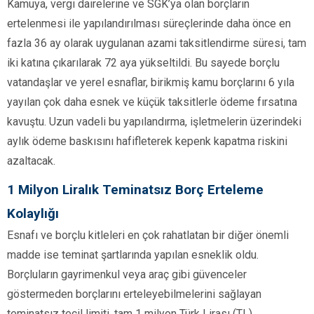
Kamuya, vergi dairelerine ve SGK’ya olan borçların
ertelenmesi ile yapılandırılması süreçlerinde daha önce en
fazla 36 ay olarak uygulanan azami taksitlendirme süresi, tam
iki katına çıkarılarak 72 aya yükseltildi. Bu sayede borçlu
vatandaşlar ve yerel esnaflar, birikmiş kamu borçlarını 6 yıla
yayılan çok daha esnek ve küçük taksitlerle ödeme fırsatına
kavuştu. Uzun vadeli bu yapılandırma, işletmelerin üzerindeki
aylık ödeme baskısını hafifleterek kepenk kapatma riskini
azaltacak.
1 Milyon Liralık Teminatsız Borç Erteleme
Kolaylığı
Esnafı ve borçlu kitleleri en çok rahatlatan bir diğer önemli
madde ise teminat şartlarında yapılan esneklik oldu.
Borçluların gayrimenkul veya araç gibi güvenceler
göstermeden borçlarını erteleyebilmelerini sağlayan
teminatsız tecil limiti, tam 1 milyon Türk Lirası (TL)