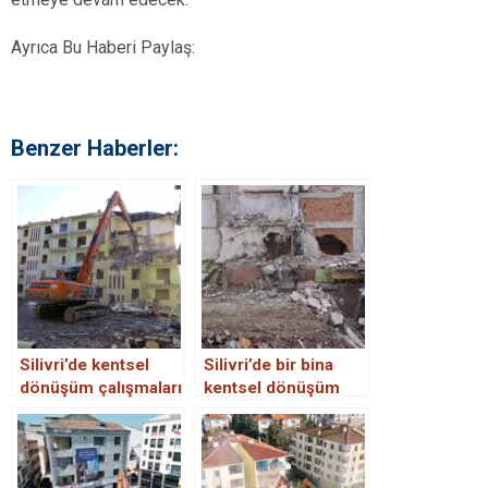
Ayrıca Bu Haberi Paylaş:
Benzer Haberler:
Silivri’de kentsel
Silivri’de bir bina
dönüşüm çalışmaları
kentsel dönüşüm
başladı.
nedeniyle yıkılırken
yan bina zarar
gördü: “Kepçenin
ağrı içerideydi”