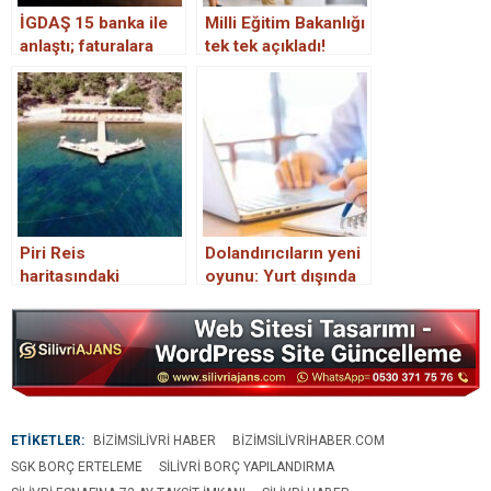
İGDAŞ 15 banka ile
Milli Eğitim Bakanlığı
anlaştı; faturalara
tek tek açıkladı!
taksit imkanı
İlkokul ve
ortaokullarda
sınavlar nasıl olacak
farklı şehir imkanı
Piri Reis
Dolandırıcıların yeni
haritasındaki
oyunu: Yurt dışında
Gökçetepe Tabiat
üniversite imkanı
Parkı’nda tatil imkanı
ETİKETLER:
BIZIMSILIVRI HABER
BIZIMSILIVRIHABER.COM
SGK BORÇ ERTELEME
SILIVRI BORÇ YAPILANDIRMA