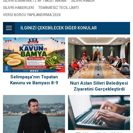
SILIVRI ESNAFINA 72 AY TAKSIT IMKANI
SILIVRI HABER
SILIVRI HABERLERI
TEMINATSIZ TECIL LIMITI
VERGI BORCU YAPILANDIRMA 2026
İLGİNİZİ ÇEKEBİLECEK DİĞER KONULAR
Selimpaşa’nın Topatan
Kavunu ve Bamyası 8-9
Nuri Aslan Silivri Belediyesi
Ağustos’ta Vatandaşlarla
Ziyaretini Gerçekleştirdi
Buluşuyor