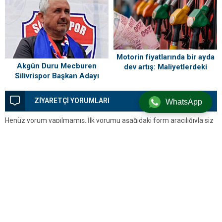
Motorin fiyatlarında bir ayda
Akgün Duru Mecburen
dev artış: Maliyetlerdeki
Silivrispor Başkan Adayı
yükseliş sofrayı da vuracak
ZİYARETÇİ YORUMLARI
WhatsApp
Henüz yorum yapılmamış. İlk yorumu aşağıdaki form aracılığıyla siz
yapabilirsiniz.
BİR YORUM YAZ
Yorum yapabilmek için
oturum açmalısınız
.