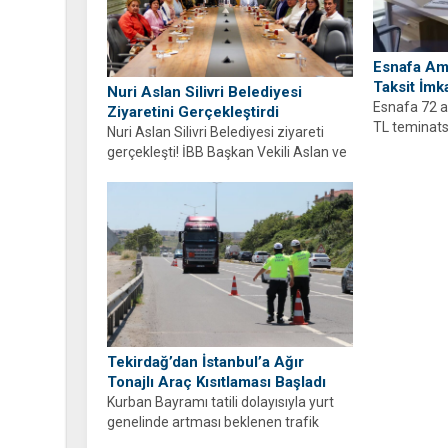
Esnafa Am
Taksit İmk
Nuri Aslan Silivri Belediyesi
Esnafa 72 a
Ziyaretini Gerçekleştirdi
TL teminats
Nuri Aslan Silivri Belediyesi ziyareti
Vergi ve...
gerçekleşti! İBB Başkan Vekili Aslan ve
belediye yönetimi Boğluca Deresi...
Tekirdağ’dan İstanbul’a Ağır
Tonajlı Araç Kısıtlaması Başladı
Kurban Bayramı tatili dolayısıyla yurt
genelinde artması beklenen trafik
yoğunluğunu önlemek ve