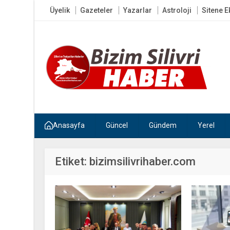
Üyelik
Gazeteler
Yazarlar
Astroloji
Sitene E
Anasayfa
Güncel
Gündem
Yerel
Etiket:
bizimsilivrihaber.com