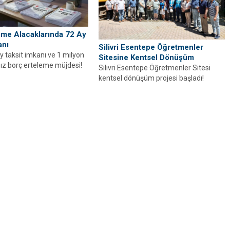
me Alacaklarında 72 Ay
anı
Silivri Esentepe Öğretmenler
y taksit imkanı ve 1 milyon
Sitesine Kentsel Dönüşüm
ız borç erteleme müjdesi!
Silivri Esentepe Öğretmenler Sitesi
kentsel dönüşüm projesi başladı!
Belediye Başkanı Bora Balcıoğlu'nun
açıkladığı modern projenin...
Harry Potter’dan
önce de sihir 