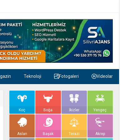
gazin
Teknoloji
Fotogaleri
Videolar
Koç
Boğa
İkizler
Yengeç
Aslan
Başak
Terazi
Akrep