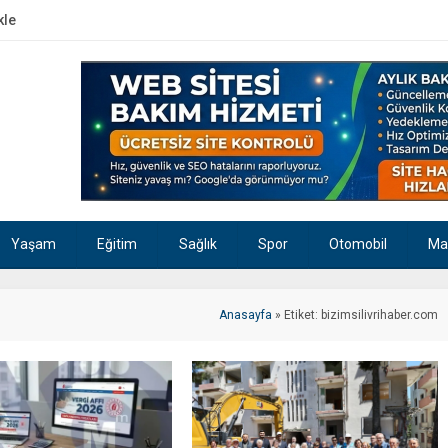
kle
Yaşam
Eğitim
Sağlık
Spor
Otomobil
Ma
Anasayfa
»
Etiket: bizimsilivrihaber.com