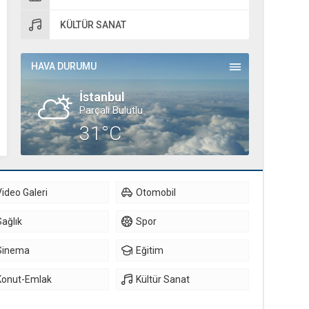
KÜLTÜR SANAT
HAVA DURUMU
İstanbul
Parçalı Bulutlu
31°C
Video Galeri
Otomobil
Sağlık
Spor
Sinema
Eğitim
Konut-Emlak
Kültür Sanat