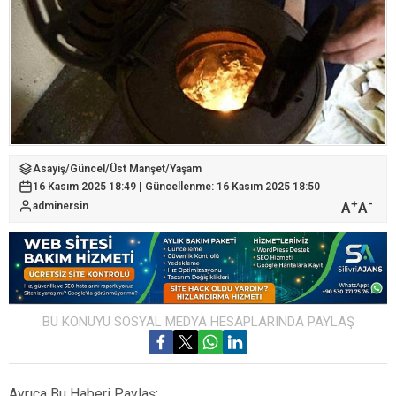
Asayiş
/
Güncel
/
Üst Manşet
/
Yaşam
16 Kasım 2025 18:49 | Güncellenme: 16 Kasım 2025 18:50
+
-
A
A
adminersin
BU KONUYU SOSYAL MEDYA HESAPLARINDA PAYLAŞ
Ayrıca Bu Haberi Paylaş: