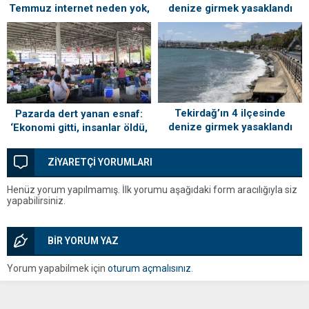
Temmuz internet neden yok,
denize girmek yasaklandı
ne zaman gelecek?
Tekirdağ’ın 4 ilçesinde
Pazarda dert yanan esnaf:
denize girmek yasaklandı
‘Ekonomi gitti, insanlar öldü,
kefenleyip gömecek adam
lazım’
ZİYARETÇİ YORUMLARI
Henüz yorum yapılmamış. İlk yorumu aşağıdaki form aracılığıyla siz
yapabilirsiniz.
BİR YORUM YAZ
Yorum yapabilmek için
oturum açmalısınız
.