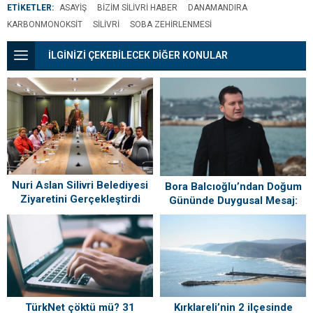
ETİKETLER:
ASAYIŞ
BIZIM SILIVRI HABER
DANAMANDIRA
KARBONMONOKSIT
SILIVRI
SOBA ZEHIRLENMESI
İLGİNİZİ ÇEKEBİLECEK DİĞER KONULAR
Nuri Aslan Silivri Belediyesi
Bora Balcıoğlu’ndan Doğum
Ziyaretini Gerçekleştirdi
Gününde Duygusal Mesaj:
“Silivri’mi Çok Özlüyorum”
TürkNet çöktü mü? 31
Kırklareli’nin 2 ilçesinde