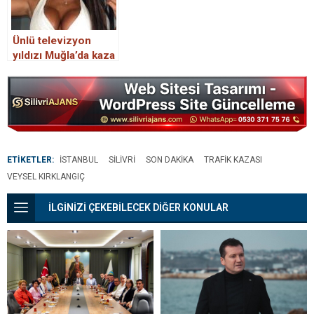
Ünlü televizyon
yıldızı Muğla’da kaza
yaptı, sevgilisi
hayatını kaybetti
ETİKETLER:
İSTANBUL
SILIVRI
SON DAKIKA
TRAFIK KAZASI
VEYSEL KIRKLANGIÇ
İLGİNİZİ ÇEKEBİLECEK DİĞER KONULAR