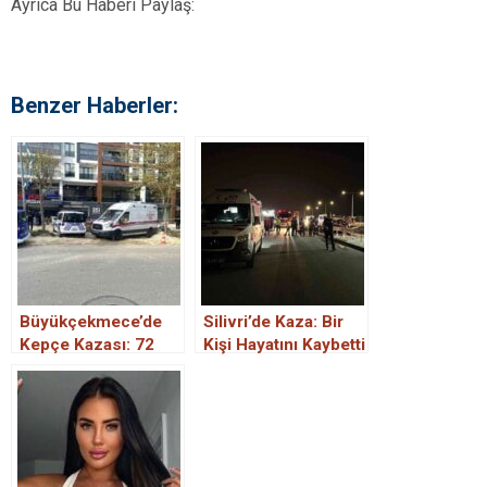
Ayrıca Bu Haberi Paylaş:
Benzer Haberler:
Büyükçekmece’de
Silivri’de Kaza: Bir
Kepçe Kazası: 72
Kişi Hayatını Kaybetti
Yaşındaki Kadın
Hayatını Kaybetti