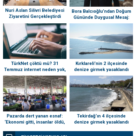
Nuri Aslan Silivri Belediyesi
Bora Balcıoğlu’ndan Doğum
Ziyaretini Gerçekleştirdi
Gününde Duygusal Mesaj:
“Silivri’mi Çok Özlüyorum”
TürkNet çöktü mü? 31
Kırklareli’nin 2 ilçesinde
Temmuz internet neden yok,
denize girmek yasaklandı
ne zaman gelecek?
Tekirdağ’ın 4 ilçesinde
Pazarda dert yanan esnaf:
denize girmek yasaklandı
‘Ekonomi gitti, insanlar öldü,
kefenleyip gömecek adam
lazım’