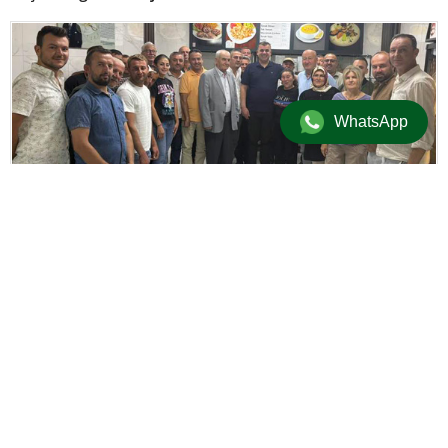
WhatsApp
Güncel
/
Politika
/
Üst Manşet
/
Yerel
16 Eylül 2025 17:47 | Güncellenme: 16 Eylül 2025 22:50
+
-
A
A
adminersin