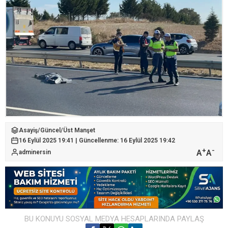
Asayiş
/
Güncel
/
Üst Manşet
16 Eylül 2025 19:41 | Güncellenme: 16 Eylül 2025 19:42
+
-
A
A
adminersin
BU KONUYU SOSYAL MEDYA HESAPLARINDA PAYLAŞ