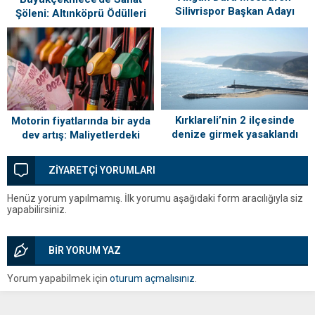
Silivrispor Başkan Adayı
Şöleni: Altınköprü Ödülleri
Sahiplerini Buldu!
Kırklareli’nin 2 ilçesinde
Motorin fiyatlarında bir ayda
denize girmek yasaklandı
dev artış: Maliyetlerdeki
yükseliş sofrayı da vuracak
ZİYARETÇİ YORUMLARI
Henüz yorum yapılmamış. İlk yorumu aşağıdaki form aracılığıyla siz
yapabilirsiniz.
BİR YORUM YAZ
Yorum yapabilmek için
oturum açmalısınız
.