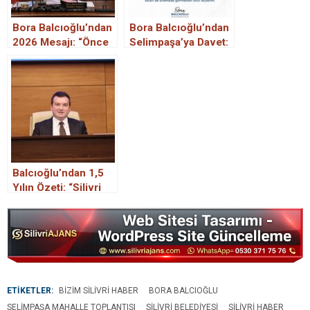
Bora Balcıoğlu’ndan
Bora Balcıoğlu’ndan
2026 Mesajı: “Önce
Selimpaşa’ya Davet:
İnsan, Önce Vicdan”
Mahalle Toplantısı
Yapılacak
Balcıoğlu’ndan 1,5
Yılın Özeti: “Silivri
Artık Bina Değil,
İnsan Belediyesidir”
ETİKETLER:
BIZIM SILIVRI HABER
BORA BALCIOĞLU
SELIMPAŞA MAHALLE TOPLANTISI
SILIVRI BELEDIYESI
SILIVRI HABER