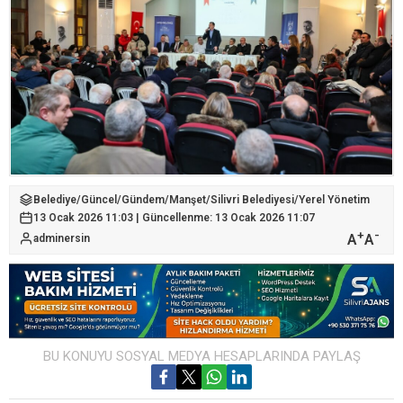
Belediye
/
Güncel
/
Gündem
/
Manşet
/
Silivri Belediyesi
/
Yerel Yönetim
13 Ocak 2026 11:03 | Güncellenme: 13 Ocak 2026 11:07
+
-
A
A
adminersin
BU KONUYU SOSYAL MEDYA HESAPLARINDA PAYLAŞ