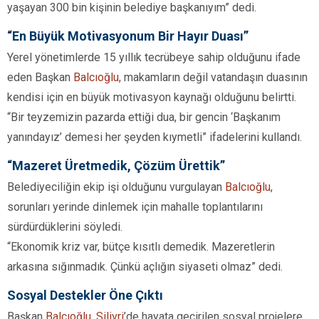
yaşayan 300 bin kişinin belediye başkanıyım” dedi.
“En Büyük Motivasyonum Bir Hayır Duası”
Yerel yönetimlerde 15 yıllık tecrübeye sahip olduğunu ifade
eden Başkan
Balcıoğlu
, makamların değil vatandaşın duasının
kendisi için en büyük motivasyon kaynağı olduğunu belirtti.
“Bir teyzemizin pazarda ettiği dua, bir gencin ‘Başkanım
yanındayız’ demesi her şeyden kıymetli” ifadelerini kullandı.
“Mazeret Üretmedik, Çözüm Ürettik”
Belediyeciliğin ekip işi olduğunu vurgulayan
Balcıoğlu
,
sorunları yerinde dinlemek için mahalle toplantılarını
sürdürdüklerini söyledi.
“Ekonomik kriz var, bütçe kısıtlı demedik. Mazeretlerin
arkasına sığınmadık. Çünkü açlığın siyaseti olmaz” dedi.
Sosyal Destekler Öne Çıktı
Başkan
Balcıoğlu
,
Silivri
’de hayata geçirilen sosyal projelere