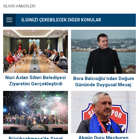
SILIVRI HABERLERI
İLGİNİZİ ÇEKEBİLECEK DİĞER KONULAR
Nuri Aslan Silivri Belediyesi
Bora Balcıoğlu’ndan Doğum
Ziyaretini Gerçekleştirdi
Gününde Duygusal Mesaj:
“Silivri’mi Çok Özlüyorum”
Akgün Duru Mecburen
Büyükçekmece’de Sanat