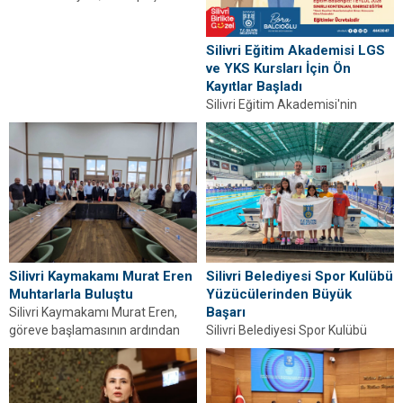
Sahili'nde yürüttüğü düzenleme
çalışmalarıyla yürüyüş yolları ve
seyir teraslarını yeniliyor. Detaylar
Silivri Eğitim Akademisi LGS
haberimizde.
ve YKS Kursları İçin Ön
Kayıtlar Başladı
Silivri Eğitim Akademisi'nin
ücretsiz LGS ve YKS hazırlık
kursları için ön kayıtlar başladı.
Başvuru tarihleri...
Silivri Kaymakamı Murat Eren
Silivri Belediyesi Spor Kulübü
Muhtarlarla Buluştu
Yüzücülerinden Büyük
Başarı
Silivri Kaymakamı Murat Eren,
göreve başlamasının ardından
Silivri Belediyesi Spor Kulübü
mahalle muhtarlarıyla ilk
Yüzme Takımı, Türkiye Yüzme
toplantısını gerçekleştirdi.
Federasyonu 7-8 Yaş Yüzme
Detaylar haberimizde.
Şenlikleri'nde kazandığı
derecelerle...