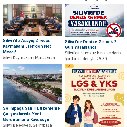
Vekili Aslan ve belediye yönetimi
Silivri’ye duyduğu özlemi anlattı.
Boğluca Deresi...
“53 gündür sizlerden ayrıyım”
diyen Balcıoğlu, bir...
Silivri’de Asayiş Zirvesi:
Silivri’de Denize Girmek 2
Kaymakam Eren’den Net
Gün Yasaklandı
Mesaj!
Silivri’de olumsuz hava ve deniz
Silivri Kaymakamı Murat Eren
şartları nedeniyle 29-30
başkanlığında haftalık asayiş
Temmuz’da tüm sahil ve
toplantısı yapıldı. İlçedeki
plajlarda denize girmek...
güvenlik tedbirleri ve kurumlar
arası...
Selimpaşa Sahili Düzenleme
Çalışmalarıyla Yeni
Görünümüne Kavuşuyor
Silivri Belediyesi, Selimpaşa