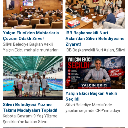
başkanı olduğunu vurguladı.
Detaylar haberimizde.
Yalçın Ekici’den Muhtarlarla
İBB Başkanvekili Nuri
Çözüm Odaklı Zirve!
Aslan’dan Silivri Belediyesine
Ziyaret!
Silivri Belediye Başkan Vekili
Yalçın Ekici, mahalle muhtarları
İBB Başkanvekili Nuri Aslan, Silivri
ve birim müdürleriyle buluştu.
Belediyesi Başkanvekili Yalçın
Mahallelerin talepleri ve...
Ekici ve meclis üyeleriyle buluştu.
İki belediye...
Yalçın Ekici Başkan Vekili
Seçildi
Silivri Belediyesi Yüzme
Silivri Belediye Meclisi'nde
Takımı Madalyaları Topladı!
yapılan seçimde CHP'nin adayı
Kabotaj Bayramı 9 Yaş Yüzme
Yalçın Ekici salt çoğunluk ile
Şenlikleri'ne katılan Silivri
Belediye Başkan Vekili...
Belediyesi Yüzme Takımı,