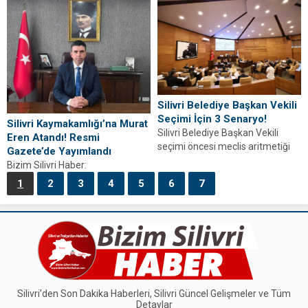
İstanbul yarışlarında madalyaları
adeta...
Silivri Belediye Başkan Vekili
Seçimi İçin 3 Senaryo!
Silivri Kaymakamlığı’na Murat
Silivri Belediye Başkan Vekili
Eren Atandı! Resmi
seçimi öncesi meclis aritmetiği
Gazete’de Yayımlandı
karıştı. İstifa iddiaları, kura
Bizim Silivri Haber:
ihtimali ve 3...
Cumhurbaşkanlığı Kararnamesi
1
2
3
4
5
6
7
ile Silivri Kaymakamlığı görevine
Murat Eren atandı. Detaylar
haberimizde.
Silivri’den Son Dakika Haberleri, Silivri Güncel Gelişmeler ve Tüm
Detaylar