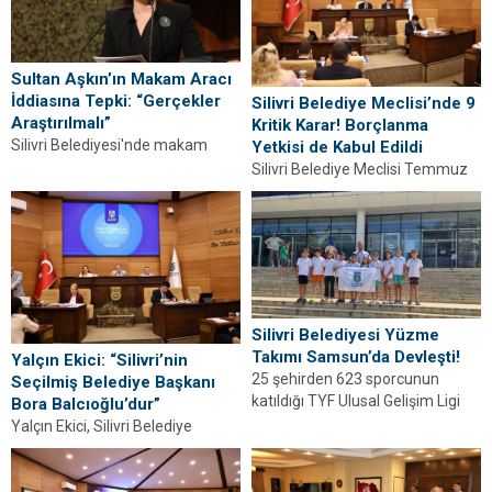
Sultan Aşkın’ın Makam Aracı
İddiasına Tepki: “Gerçekler
Silivri Belediye Meclisi’nde 9
Araştırılmalı”
Kritik Karar! Borçlanma
Silivri Belediyesi'nde makam
Yetkisi de Kabul Edildi
aracı tartışmaları sürerken,
Silivri Belediye Meclisi Temmuz
Sultan Aşkın'ın iddialarına
Ayı II. Oturumu'nda 9 gündem
kamuoyundan tepki geldi. Araç
maddesi oy birliğiyle kabul edildi.
tahsislerinin görev...
Borçlanma...
Silivri Belediyesi Yüzme
Takımı Samsun’da Devleşti!
Yalçın Ekici: “Silivri’nin
25 şehirden 623 sporcunun
Seçilmiş Belediye Başkanı
katıldığı TYF Ulusal Gelişim Ligi
Bora Balcıoğlu’dur”
Samsun yarışlarında Silivri
Yalçın Ekici, Silivri Belediye
Belediyesi Yüzme Takımı...
Meclisi'nde Bora Balcıoğlu'nun
Silivri'nin seçilmiş belediye