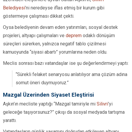
Belediyesi
’ni neredeyse iflas etmiş bir kurum gibi
göstermeye çalışması dikkat çekti.
Oysa belediyenin devam eden yatırımları, sosyal destek
projeleri, altyapı çalışmaları ve
deprem
odaklı dönüşüm
süreçleri sürerken, yalnızca negatif tablo çizilmesi
kamuoyunda “siyasi abartı” yorumlarına neden oldu.
Meclis sonrası bazı vatandaşlar ise şu değerlendirmeyi yaptı:
“Sürekli felaket senaryosu anlatılıyor ama çözüm adına
somut öneri duymuyoruz.”
Mazgal Üzerinden Siyaset Eleştirisi
Aşkın’ın mecliste yaptığı “Mazgal tamiriyle mi
Silivri
’yi
geleceğe taşıyorsunuz?” çıkışı da sosyal medyada tartışma
yarattı.
Vatandaşların günlük yaşamını doğrudan etkileyen altyapı