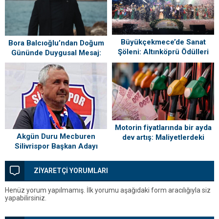
Büyükçekmece’de Sanat
Bora Balcıoğlu’ndan Doğum
Şöleni: Altınköprü Ödülleri
Gününde Duygusal Mesaj:
Sahiplerini Buldu!
“Silivri’mi Çok Özlüyorum”
Motorin fiyatlarında bir ayda
Akgün Duru Mecburen
dev artış: Maliyetlerdeki
Silivrispor Başkan Adayı
yükseliş sofrayı da vuracak
ZİYARETÇİ YORUMLARI
Henüz yorum yapılmamış. İlk yorumu aşağıdaki form aracılığıyla siz
yapabilirsiniz.