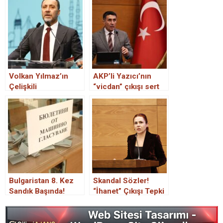
Volkan Yılmaz’ın
AKP’li Yazıcı’nın
Çelişkili
“vicdan” çıkışı sert
Belediyecilik Çıkışı
tepki çekti
Bulgaristan 8. Kez
Skandal Sözler!
Sandık Başında!
“İhanet” Çıkışı Tepki
Çekti