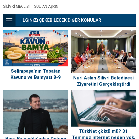
SILIVRI MECLISI
SULTAN AŞKIN
İLGİNİZİ ÇEKEBİLECEK DİĞER KONULAR
Selimpaşa’nın Topatan
Kavunu ve Bamyası 8-9
Nuri Aslan Silivri Belediyesi
Ağustos’ta Vatandaşlarla
Ziyaretini Gerçekleştirdi
Buluşuyor
TürkNet çöktü mü? 31
Temmuz internet neden yok,
Bora Balcıoğlu’ndan Doğum