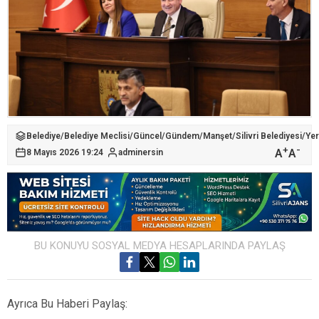
Belediye
/
Belediye Meclisi
/
Güncel
/
Gündem
/
Manşet
/
Silivri Belediyesi
/
Yer
+
-
A
A
8 Mayıs 2026 19:24
adminersin
BU KONUYU SOSYAL MEDYA HESAPLARINDA PAYLAŞ
Ayrıca Bu Haberi Paylaş: