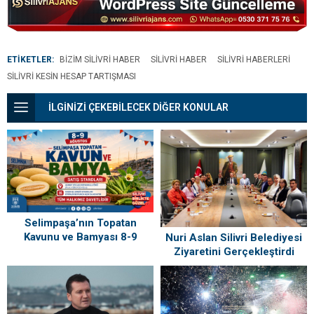
ETİKETLER:
BIZIM SILIVRI HABER
SILIVRI HABER
SILIVRI HABERLERI
SILIVRI KESIN HESAP TARTIŞMASI
İLGİNİZİ ÇEKEBİLECEK DİĞER KONULAR
Selimpaşa’nın Topatan
Kavunu ve Bamyası 8-9
Nuri Aslan Silivri Belediyesi
Ağustos’ta Vatandaşlarla
Ziyaretini Gerçekleştirdi
Buluşuyor