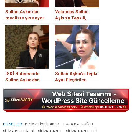
Sultan Aşkın’dan
Vatandaş Sultan
mecliste yine aynı:
Aşkın’a Tepkili,
Siyasi algı şovu
Villalar Gündemde
İSKİ Bütçesinde
Sultan Aşkın’a Tepki:
Sultan Aşkın’dan
Aynı Eleştiriler,
yine “Siyasi Şov”
Çözüm Yok
ETİKETLER:
BIZIM SILIVRI HABER
BORA BALCIOĞLU
SILIVRI BELEDIYESI
SILIVRI HABER
SILIVRI HABERLERI