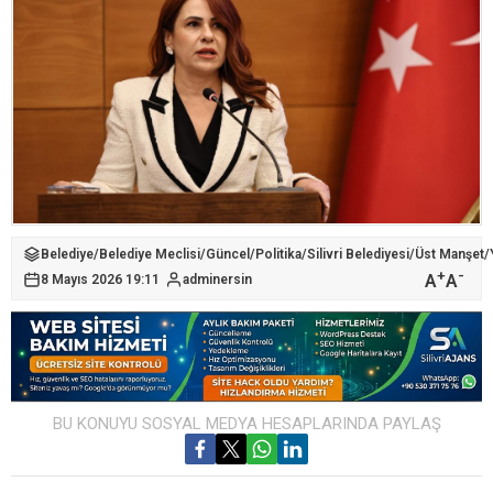
Belediye
/
Belediye Meclisi
/
Güncel
/
Politika
/
Silivri Belediyesi
/
Üst Manşet
/
+
-
A
A
8 Mayıs 2026 19:11
adminersin
BU KONUYU SOSYAL MEDYA HESAPLARINDA PAYLAŞ