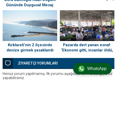
ne zaman gelecek?
Gününde Duygusal Mesaj:
“Silivri’mi Çok Özlüyorum”
Kırklareli’nin 2 ilçesinde
Pazarda dert yanan esnaf:
denize girmek yasaklandı
‘Ekonomi gitti, insanlar öldü,
kefenleyip gömecek adam
lazım’
ZİYARETÇİ YORUMLARI
WhatsApp
Henüz yorum yapılmamış. İlk yorumu aşağıdaki form aracılığıyla siz
yapabilirsiniz.
BİR YORUM YAZ
Yorum yapabilmek için
oturum açmalısınız
.