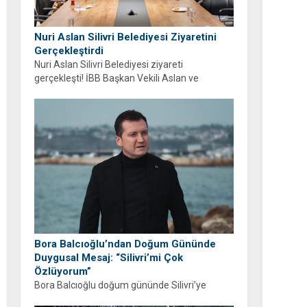
Nuri Aslan Silivri Belediyesi Ziyaretini
Gerçekleştirdi
Nuri Aslan Silivri Belediyesi ziyareti
gerçekleşti! İBB Başkan Vekili Aslan ve
belediye yönetimi Boğluca Deresi ve Gençlik
Merkezi projelerini inceledi.
Bora Balcıoğlu’ndan Doğum Gününde
Duygusal Mesaj: “Silivri’mi Çok
Özlüyorum”
Bora Balcıoğlu doğum gününde Silivri’ye
duyduğu özlemi anlattı. “53 gündür sizlerden