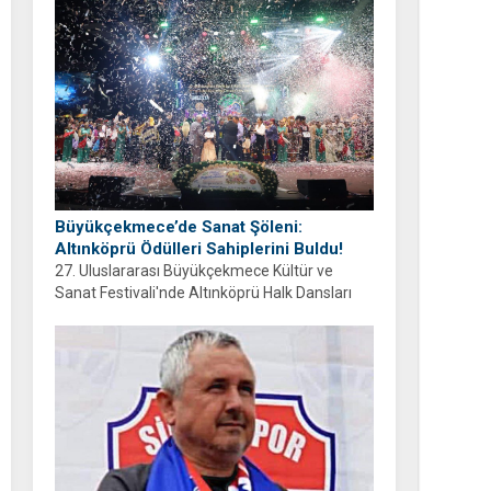
ayrıyım” diyen Balcıoğlu, bir sonraki doğum
gününü ailesi ve hemşehrileriyle birlikte
geçirmeyi diledi.
Büyükçekmece’de Sanat Şöleni:
Altınköprü Ödülleri Sahiplerini Buldu!
27. Uluslararası Büyükçekmece Kültür ve
Sanat Festivali'nde Altınköprü Halk Dansları
Yarışması tamamlandı. Şampiyon Brezilya
oldu!