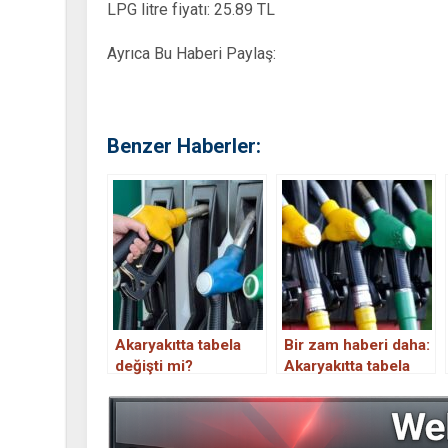
LPG litre fiyatı: 25.89 TL
Ayrıca Bu Haberi Paylaş:
Benzer Haberler:
Akaryakıtta tabela
Bir zam haberi daha:
değişti mi?
Akaryakıtta tabela
yine değişecek! 30
Ocak 2023 güncel
benzin motorin ve