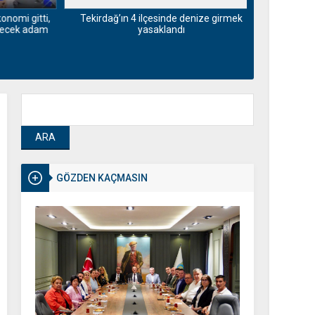
Tekirdağ’ın 4 ilçesinde denize girmek
i gitti,
yasaklandı
cek adam
Büyükçekmece
C
GÖZDEN KAÇMASIN