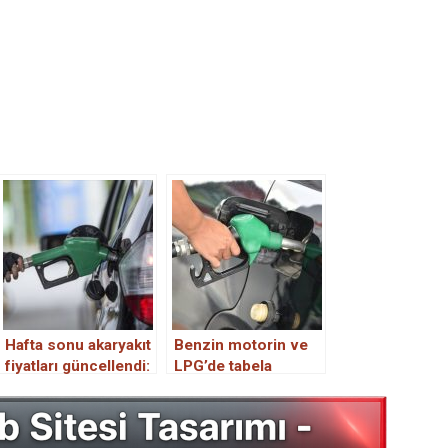
Hafta sonu akaryakıt
Benzin motorin ve
fiyatları güncellendi:
LPG’de tabela
Tabela yine değişti
değişti! İşte 29 Eylül
akaryakıt fiyatları