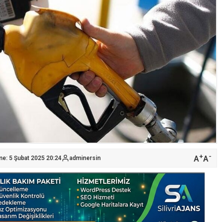
+
-
A
A
me: 5 Şubat 2025 20:24
adminersin