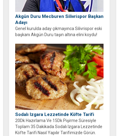
Akgün Duru Mecburen Silivrispor Başkan
Adayı
Genel kurulda aday çıkmayınca Silivrispor eski
başkanı Akgün Duru taşın altına elini koydu!
Duru, kulübü sahipsiz bırakmayarak adaylığını
açıkladı.
Sodalı Izgara Lezzetinde Köfte Tarifi
20Dk Hazırlama Ve 15Dk Pişirme Süresiyle
Toplam 35 Dakikada Sodalı Izgara Lezzetinde
Köfte Tarifi Nasıl Yapılır Tarifimizde Görün.