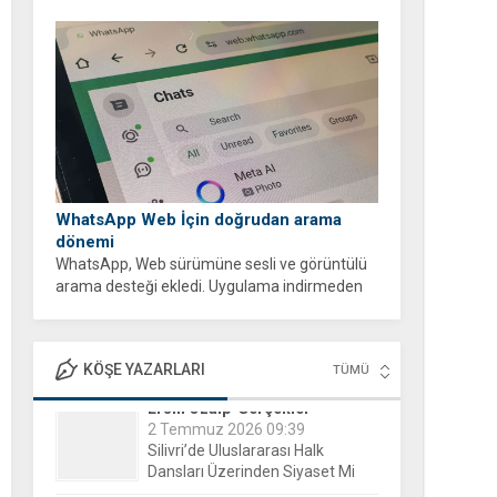
WhatsApp Web İçin doğrudan arama
dönemi
WhatsApp, Web sürümüne sesli ve görüntülü
arama desteği ekledi. Uygulama indirmeden
tarayıcı üzerinden ücretsiz ve şifreli aramalar
yapabilirsiniz.
KÖŞE YAZARLARI
TÜMÜ
Evgeni Raychev - Şiirlerim
15 Aralık 2025 16:04
Yorgun