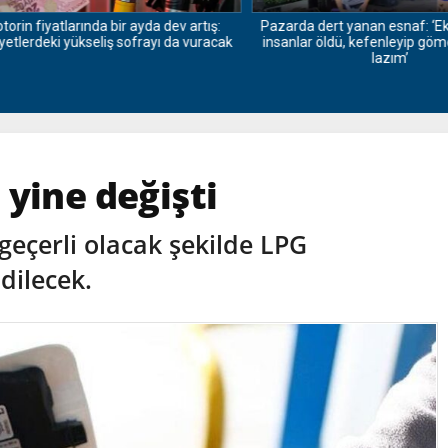
n fiyatlarında bir ayda dev artış:
Pazarda dert yanan esnaf: ‘Ekonom
lerdeki yükseliş sofrayı da vuracak
insanlar öldü, kefenleyip göme
lazım’
 yine değişti
geçerli olacak şekilde LPG
idilecek.