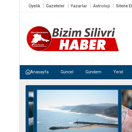
Üyelik
Gazeteler
Yazarlar
Astroloji
Sitene E
Anasayfa
Güncel
Gündem
Yerel