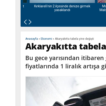
muz internet
Kırklareli’nin 2 ilçesinde denize girmek
Motori
gelecek?
yasaklandı
Maliyet
Anasayfa
»
Ekonomi
»
Akaryakıtta tabela yine değişti
Akaryakıtta tabela
Bu gece yarısından itibaren 
fiyatlarında 1 liralık artışa g