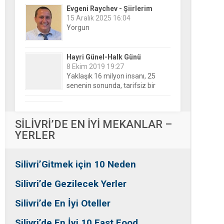
Hayri Günel-Halk Günü
8 Ekim 2019 19:27
Yaklaşık 16 milyon insanı, 25
senenin sonunda, tarifsiz bir
belirsizliğin ortasına bıraktılar!
Nesrin Özalp-Ayna
24 Haziran 2026 00:04
Festivaller Yapılmazsa Kim
Kaybeder? Üreticiden Esnafa,
Silivri’den Mahallelere Uzanan
Büyük Kayıp
Tansu Bayrakdar-Biz diyoruz
SİLİVRİ’DE EN İYİ MEKANLAR –
ki
YERLER
25 Aralık 2015 23:37
Tesadüfe bak!
Silivri’Gitmek için 10 Neden
Ersin Özalp-Gerçekler
2 Temmuz 2026 09:39
Silivri’de Gezilecek Yerler
Silivri’de Uluslararası Halk
Dansları Üzerinden Siyaset Mi
Silivri’de En İyi Oteller
Yapılıyor?
Silivri’de En İyi 10 Fast Food