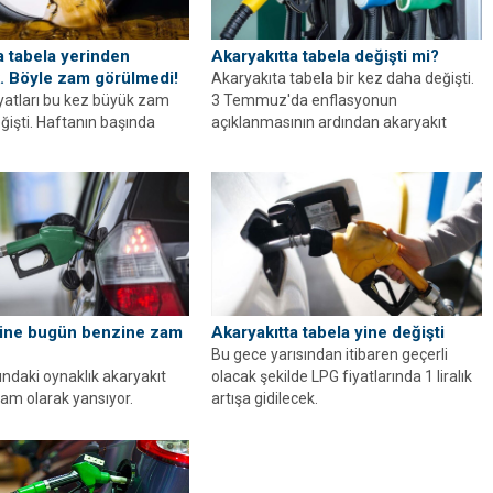
a tabela yerinden
Akaryakıtta tabela değişti mi?
. Böyle zam görülmedi!
Akaryakıta tabela bir kez daha değişti.
iyatları bu kez büyük zam
3 Temmuz'da enflasyonun
eğişti. Haftanın başında
açıklanmasının ardından akaryakıt
k indirimin...
fiyatlarına ÖTV zammı...
Harry Potter’da
önce de sihir
ine bugün benzine zam
Akaryakıtta tabela yine değişti
Bu gece yarısından itibaren geçerli
ındaki oynaklık akaryakıt
olacak şekilde LPG fiyatlarında 1 liralık
zam olarak yansıyor.
artışa gidilecek.
esine dün 1 lira 51 kuruş...