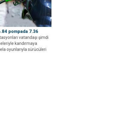
6.84 pompada 7.36
stasyonları vatandaşı şimdi
leleriyle kandırmaya
ela oyunlarıyla sürücüleri
na çeken ...