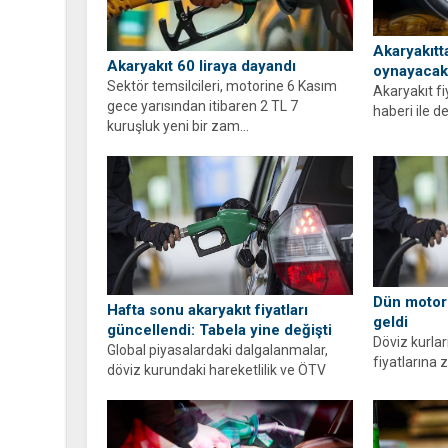
Akaryakıtt
Akaryakıt 60 liraya dayandı
oynayacak
Sektör temsilcileri, motorine 6 Kasım
Akaryakıt f
gece yarısından itibaren 2 TL 7
haberi ile d
kuruşluk yeni bir zam...
gelen 1 liralı
Dün motor
Hafta sonu akaryakıt fiyatları
geldi
güncellendi: Tabela yine değişti
Döviz kurlar
Global piyasalardaki dalgalanmalar,
fiyatlarına 
döviz kurundaki hareketlilik ve ÖTV
Benzinin litr
zamları nedeniyle akaryakıt fiyatları
değişti. Bu gelişmelerin...