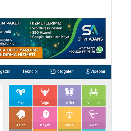
gazin
Teknoloji
Fotogaleri
Videolar
Koç
Boğa
İkizler
Yengeç
Aslan
Başak
Terazi
Akrep