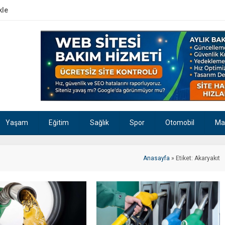
kle
Yaşam
Eğitim
Sağlık
Spor
Otomobil
Ma
Anasayfa
»
Etiket: Akaryakıt