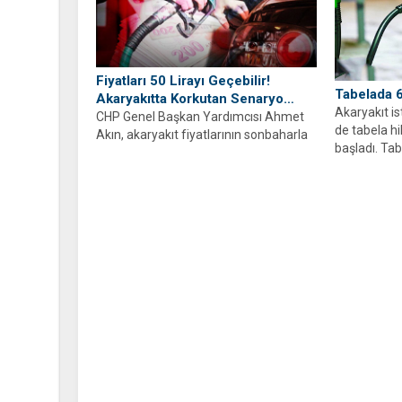
Fiyatları 50 Lirayı Geçebilir!
Tabelada 
Akaryakıtta Korkutan Senaryo…
Akaryakıt i
CHP Genel Başkan Yardımcısı Ahmet
de tabela hi
Akın, akaryakıt fiyatlarının sonbaharla
başladı. Tab
birlikte 50 lirayı bulabileceğinin
istasyonları
belirtildiğini kaydetti....