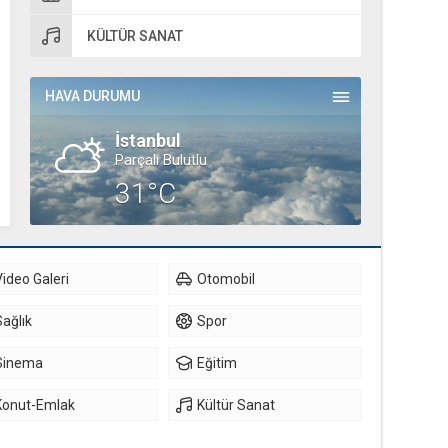
KÜLTÜR SANAT
HAVA DURUMU
İstanbul
Parçalı Bulutlu
31°C
Video Galeri
Otomobil
Sağlık
Spor
Sinema
Eğitim
Konut-Emlak
Kültür Sanat