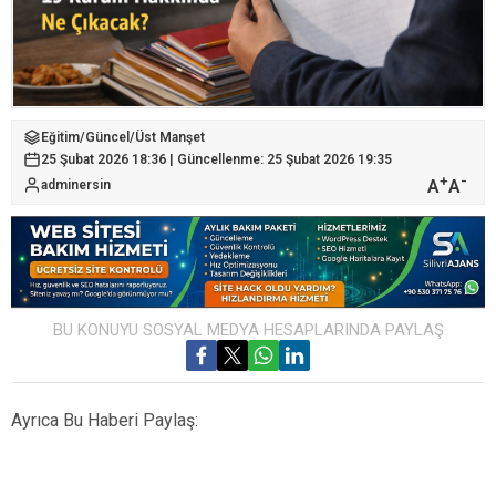
Eğitim
/
Güncel
/
Üst Manşet
25 Şubat 2026 18:36 | Güncellenme: 25 Şubat 2026 19:35
+
-
A
A
adminersin
BU KONUYU SOSYAL MEDYA HESAPLARINDA PAYLAŞ
Ayrıca Bu Haberi Paylaş: