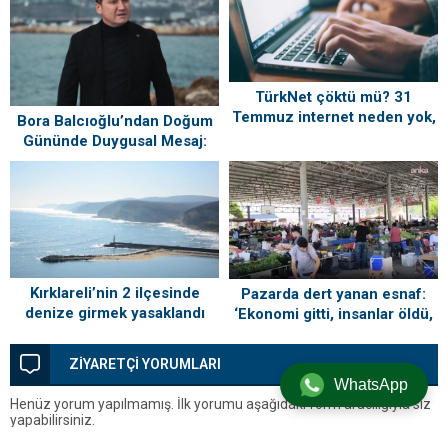
TürkNet çöktü mü? 31
Temmuz internet neden yok,
Bora Balcıoğlu’ndan Doğum
ne zaman gelecek?
Gününde Duygusal Mesaj:
“Silivri’mi Çok Özlüyorum”
Kırklareli’nin 2 ilçesinde
Pazarda dert yanan esnaf:
denize girmek yasaklandı
‘Ekonomi gitti, insanlar öldü,
kefenleyip gömecek adam
lazım’
ZİYARETÇİ YORUMLARI
WhatsApp
Henüz yorum yapılmamış. İlk yorumu aşağıdaki form aracılığıyla siz
yapabilirsiniz.