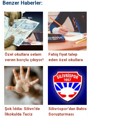
Benzer Haberler:
Özel okullara selam
Fahiş fiyat talep
veren borçlu çıkıyor!
eden özel okullara
soruşturma
başlatıldı
Şok İddia: Silivri’de
Silivrispor’dan Bahis
İlkokulda Taciz
Soruşturması