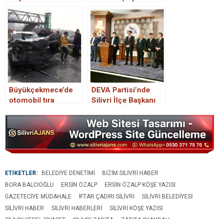
Market ve Fırınlara
Sıkı Denetim
Büyükçekmece’de
DEVA Partisi’nde
otomobil tıra
Silivri İlçe Başkanı
arkadan çarptı: 1 ölü
Fatih Demir dahil
İstanbul’daki 13 ilçe
başkanı istifa etti
ETİKETLER:
BELEDIYE DENETIMI
BIZIM SILIVRI HABER
BORA BALCIOĞLU
ERSIN ÖZALP
ERSIN ÖZALP KÖŞE YAZISI
GAZETECIYE MÜDAHALE
IFTAR ÇADIRI SILIVRI
SILIVRI BELEDIYESI
SILIVRI HABER
SILIVRI HABERLERI
SILIVRI KÖŞE YAZISI