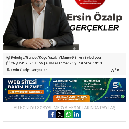
Belediye
/
Güncel
/
Köşe Yazıları
/
Manşet
/
Silivri Belediyesi
26 Şubat 2026 16:29 | Güncellenme: 26 Şubat 2026 19:13
+
-
A
A
Ersin Özalp-Gerçekler
BU KONUYU SOSYAL MEDYA HESAPLARINDA PAYLAŞ