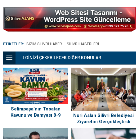
Soruşturması!
Açıklaması: “Hiçbir
Futbolcumuz Bahis
Faaliyetinde Yer
Almamıştır”
ETİKETLER:
BIZIM SILIVRI HABER
SILIVRI HABERLERI
İLGİNİZİ ÇEKEBİLECEK DİĞER KONULAR
Selimpaşa’nın Topatan
Kavunu ve Bamyası 8-9
Nuri Aslan Silivri Belediyesi
Ağustos’ta Vatandaşlarla
Ziyaretini Gerçekleştirdi
Buluşuyor