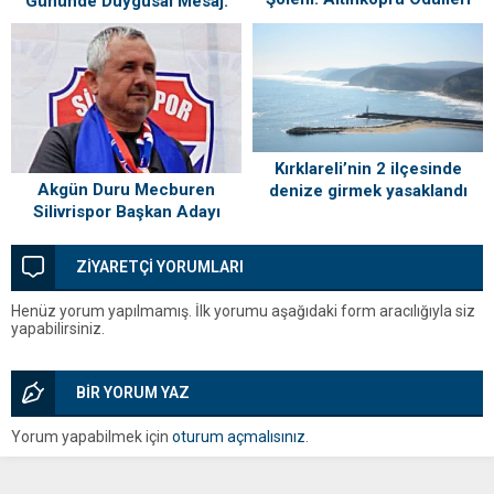
Gününde Duygusal Mesaj:
Sahiplerini Buldu!
“Silivri’mi Çok Özlüyorum”
Kırklareli’nin 2 ilçesinde
Akgün Duru Mecburen
denize girmek yasaklandı
Silivrispor Başkan Adayı
ZİYARETÇİ YORUMLARI
Henüz yorum yapılmamış. İlk yorumu aşağıdaki form aracılığıyla siz
yapabilirsiniz.
BİR YORUM YAZ
Yorum yapabilmek için
oturum açmalısınız
.