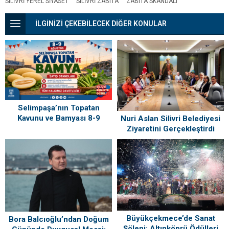
SILIVRI YEREL SIYASET
SILIVRI ZABITA
ZABITA SKANDALI
İLGİNİZİ ÇEKEBİLECEK DİĞER KONULAR
Selimpaşa’nın Topatan
Kavunu ve Bamyası 8-9
Nuri Aslan Silivri Belediyesi
Ağustos’ta Vatandaşlarla
Ziyaretini Gerçekleştirdi
Buluşuyor
Büyükçekmece’de Sanat
Bora Balcıoğlu’ndan Doğum
Şöleni: Altınköprü Ödülleri