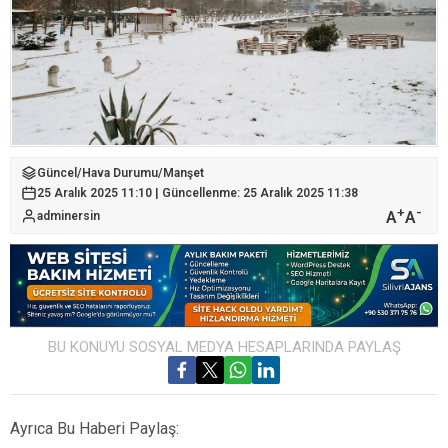
Güncel
/
Hava Durumu
/
Manşet
25 Aralık 2025 11:10 | Güncellenme: 25 Aralık 2025 11:38
+
-
A
A
adminersin
BU KONUYU SOSYAL MEDYA HESAPLARINDA PAYLAŞ
Ayrıca Bu Haberi Paylaş: