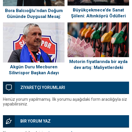
Büyükçekmece’de Sanat
Bora Balcıoğlu’ndan Doğum
Şöleni: Altınköprü Ödülleri
Gününde Duygusal Mesaj:
Sahiplerini Buldu!
“Silivri’mi Çok Özlüyorum”
Motorin fiyatlarında bir ayda
Akgün Duru Mecburen
dev artış: Maliyetlerdeki
Silivrispor Başkan Adayı
yükseliş sofrayı da vuracak
ZİYARETÇİ YORUMLARI
Henüz yorum yapılmamış. İlk yorumu aşağıdaki form aracılığıyla siz
yapabilirsiniz.
BİR YORUM YAZ