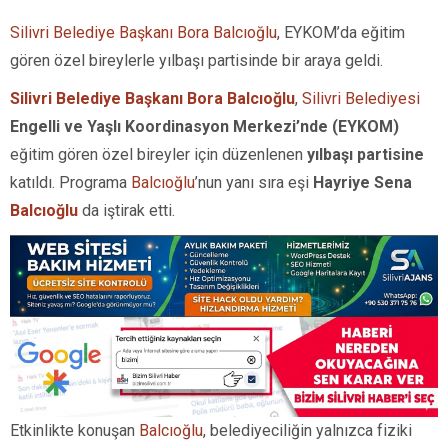
Silivri Belediye Başkanı Bora Balcıoğlu
, EYKOM’da eğitim
gören özel bireylerle yılbaşı partisinde bir araya geldi.
Silivri Belediye Başkanı Bora Balcıoğlu
,
Silivri Belediyesi
Engelli ve Yaşlı Koordinasyon Merkezi’nde (EYKOM)
eğitim gören özel bireyler için düzenlenen
yılbaşı partisine
katıldı. Programa
Balcıoğlu
’nun yanı sıra eşi
Hayriye Sena
Balcıoğlu
da iştirak etti.
Etkinlikte konuşan
Balcıoğlu
, belediyeciliğin yalnızca fiziki