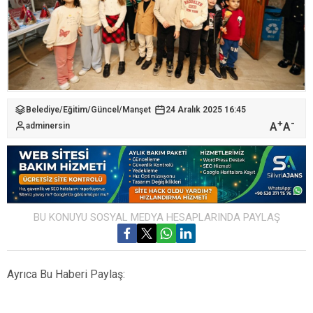
Belediye
/
Eğitim
/
Güncel
/
Manşet
24 Aralık 2025 16:45
+
-
A
A
adminersin
BU KONUYU SOSYAL MEDYA HESAPLARINDA PAYLAŞ
Ayrıca Bu Haberi Paylaş: