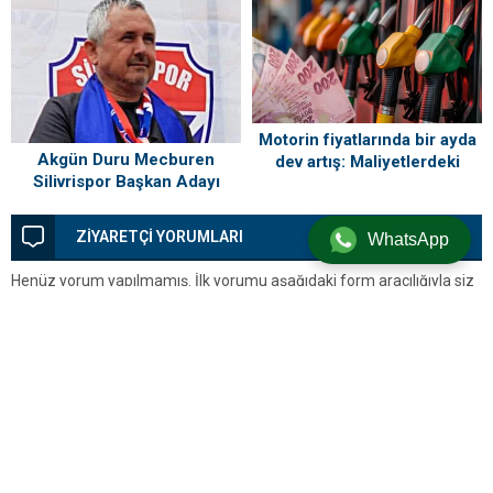
Motorin fiyatlarında bir ayda
Akgün Duru Mecburen
dev artış: Maliyetlerdeki
Silivrispor Başkan Adayı
yükseliş sofrayı da vuracak
ZİYARETÇİ YORUMLARI
WhatsApp
Henüz yorum yapılmamış. İlk yorumu aşağıdaki form aracılığıyla siz
yapabilirsiniz.
BİR YORUM YAZ
Yorum yapabilmek için
oturum açmalısınız
.