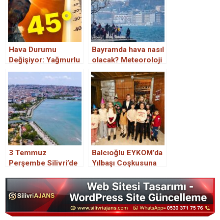
Hava Durumu
Bayramda hava nasıl
Değişiyor: Yağmurlu
olacak? Meteoroloji
Hava Yerine Afrika
gün gün açıkladı
Sıcakları Geliyor!
İşte Meteoroloji’nin
Hava Durumu
Tahmini
3 Temmuz
Balcıoğlu EYKOM’da
Perşembe Silivri’de
Yılbaşı Coşkusuna
hava durumu nasıl
Ortak Oldu
olacak, yağmur
yağacak mı?