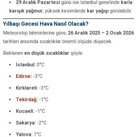
29 Aralık Pazartesi
günü ise İstanbul genelinde
karla
karışık yağmur
, yüksek kesimlerde
kar yağışı
görülebilir.
Yılbaşı Gecesi Hava Nasıl Olacak?
Meteoroloji tahminlerine göre,
26 Aralık 2025 – 2 Ocak 2026
tarihleri arasında sıcaklıklar önemli ölçüde düşecek.
Beklenen
en düşük sıcaklıklar
şöyle:
İstanbul:
0°C
Edirne
:
-3°C
Kırklareli:
-3°C
Tekirdağ
:
-1°C
Kocaeli:
-1°C
Sakarya:
-2°C
Yalova:
1°C