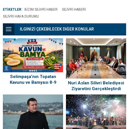
ETİKETLER:
BIZIM SILIVRI HABER
SILIVRI HABERI
SILIVRI HAVA DURUMU
İLGİNİZİ ÇEKEBİLECEK DİĞER KONULAR
Selimpaşa’nın Topatan
Kavunu ve Bamyası 8-9
Nuri Aslan Silivri Belediyesi
Ağustos’ta Vatandaşlarla
Ziyaretini Gerçekleştirdi
Buluşuyor