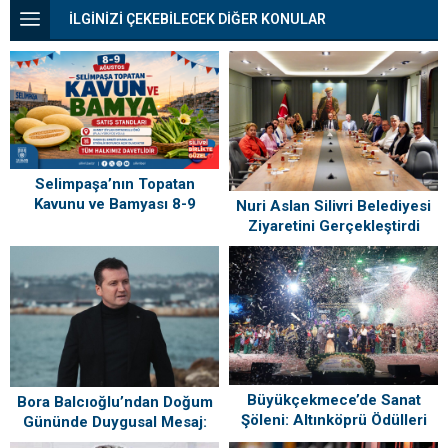
İLGİNİZİ ÇEKEBİLECEK DİĞER KONULAR
Selimpaşa’nın Topatan
Kavunu ve Bamyası 8-9
Nuri Aslan Silivri Belediyesi
Ağustos’ta Vatandaşlarla
Ziyaretini Gerçekleştirdi
Buluşuyor
Büyükçekmece’de Sanat
Bora Balcıoğlu’ndan Doğum
Şöleni: Altınköprü Ödülleri
Gününde Duygusal Mesaj:
Sahiplerini Buldu!
“Silivri’mi Çok Özlüyorum”