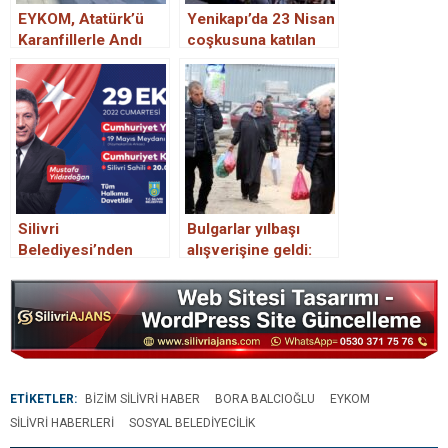
EYKOM, Atatürk’ü
Yenikapı’da 23 Nisan
Karanfillerle Andı
coşkusuna katılan
İmamoğlu:
Ülkemizin geleceği
çok aydınlık
Silivri
Bulgarlar yılbaşı
Belediyesi’nden
alışverişine geldi:
Cumhuriyet
Gördükleri her şeyi
coşkusuna davet
satın alıyorlar
ETİKETLER:
BIZIM SILIVRI HABER
BORA BALCIOĞLU
EYKOM
SILIVRI HABERLERI
SOSYAL BELEDIYECILIK