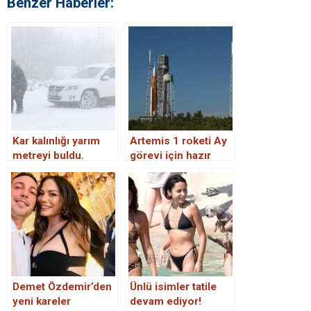
Benzer Haberler:
Kar kalınlığı yarım
Artemis 1 roketi Ay
metreyi buldu.
görevi için hazır
Kırklareli’nin bir
ilçesinde okullar tatil
edildi
Demet Özdemir’den
Ünlü isimler tatile
yeni kareler
devam ediyor!