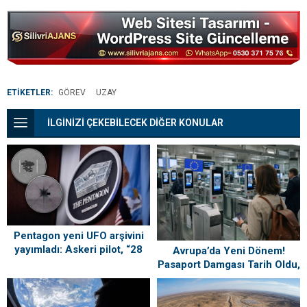
Bodrum ve
Çeşme’den renkli
kareler
ETİKETLER:
GÖREV
UZAY
İLGİNİZİ ÇEKEBİLECEK DİĞER KONULAR
Pentagon yeni UFO arşivini
yayımladı: Askeri pilot, “28
Avrupa’da Yeni Dönem!
yıllık kariyerimde böyle bir
Pasaport Damgası Tarih Oldu,
şey görmedim” dedi
Dijital Takip Başladı