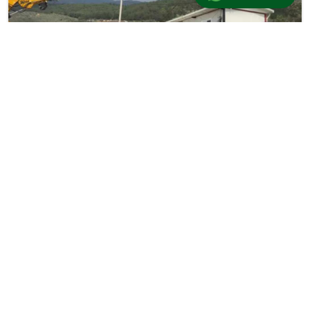
Güncel
/
Manşet
4 Nisan 2026 18:15 | Güncellenme: 4 Nisan 2026 18:23
+
-
A
A
adminersin
BU KONUYU SOSYAL MEDYA HESAPLARINDA PAYLAŞ
Ayrıca Bu Haberi Paylaş: