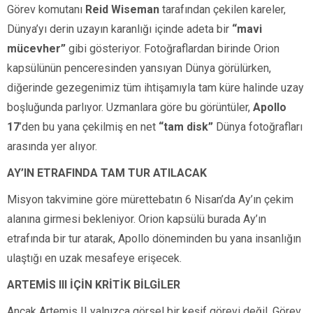
Görev komutanı
Reid Wiseman
tarafından çekilen kareler,
Dünya’yı derin uzayın karanlığı içinde adeta bir
“mavi
mücevher”
gibi gösteriyor. Fotoğraflardan birinde Orion
kapsülünün penceresinden yansıyan Dünya görülürken,
diğerinde gezegenimiz tüm ihtişamıyla tam küre halinde uzay
boşluğunda parlıyor. Uzmanlara göre bu görüntüler,
Apollo
17
’den bu yana çekilmiş en net
“tam disk”
Dünya fotoğrafları
arasında yer alıyor.
AY’IN ETRAFINDA TAM TUR ATILACAK
Misyon takvimine göre mürettebatın 6 Nisan’da Ay’ın çekim
alanına girmesi bekleniyor. Orion kapsülü burada Ay’ın
etrafında bir tur atarak, Apollo döneminden bu yana insanlığın
ulaştığı en uzak mesafeye erişecek.
ARTEMİS
III
İÇİN KRİTİK BİLGİLER
Ancak Artemis II yalnızca görsel bir keşif görevi değil. Görev