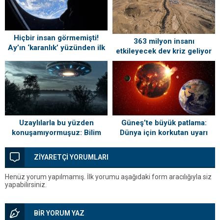
Hiçbir insan görmemişti!
363 milyon insanı
Ay’ın ‘karanlık’ yüzünden ilk
etkileyecek dev kriz geliyor
kareler geldi
Uzaylılarla bu yüzden
Güneş’te büyük patlama:
konuşamıyormuşuz: Bilim
Dünya için korkutan uyarı
insanlarından ‘hava olayları’
açıklaması
ZİYARETÇİ YORUMLARI
Henüz yorum yapılmamış. İlk yorumu aşağıdaki form aracılığıyla siz
yapabilirsiniz.
BİR YORUM YAZ