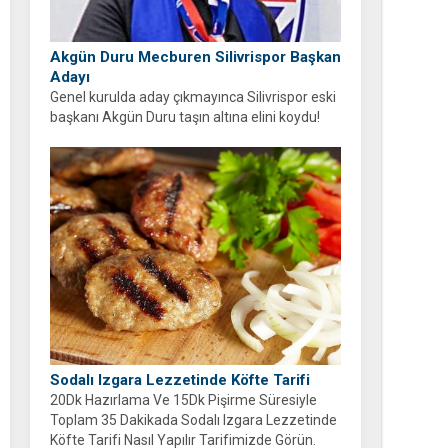
Akgün Duru Mecburen Silivrispor Başkan
Adayı
Genel kurulda aday çıkmayınca Silivrispor eski
başkanı Akgün Duru taşın altına elini koydu!
Duru, kulübü sahipsiz bırakmayarak adaylığını
açıkladı.
Sodalı Izgara Lezzetinde Köfte Tarifi
20Dk Hazırlama Ve 15Dk Pişirme Süresiyle
Toplam 35 Dakikada Sodalı Izgara Lezzetinde
Köfte Tarifi Nasıl Yapılır Tarifimizde Görün.