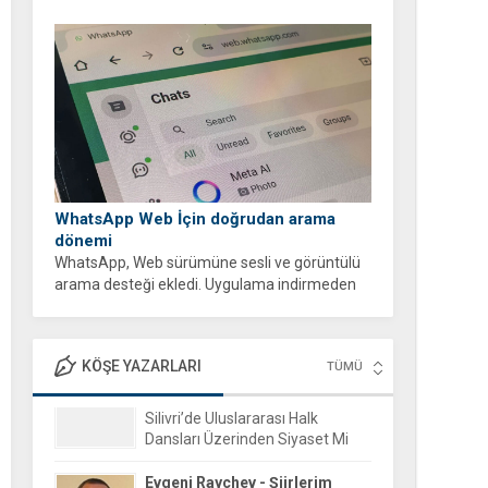
WhatsApp Web İçin doğrudan arama
dönemi
WhatsApp, Web sürümüne sesli ve görüntülü
arama desteği ekledi. Uygulama indirmeden
tarayıcı üzerinden ücretsiz ve şifreli aramalar
yapabilirsiniz.
KÖŞE YAZARLARI
TÜMÜ
Evgeni Raychev - Şiirlerim
15 Aralık 2025 16:04
Yorgun