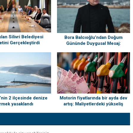
lan Silivri Belediyesi
Bora Balcıoğlu’ndan Doğum
etini Gerçekleştirdi
Gününde Duygusal Mesaj:
“Silivri’mi Çok Özlüyorum”
i’nin 2 ilçesinde denize
Motorin fiyatlarında bir ayda dev
rmek yasaklandı
artış: Maliyetlerdeki yükseliş
sofrayı da vuracak