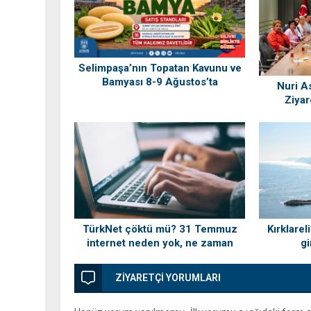
Selimpaşa’nın Topatan Kavunu ve
Bamyası 8-9 Ağustos’ta
Nuri As
Vatandaşlarla Buluşuyor
Ziyar
TürkNet çöktü mü? 31 Temmuz
Kırklarel
internet neden yok, ne zaman
gi
gelecek?
ZİYARETÇİ YORUMLARI