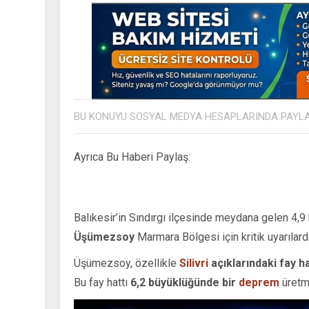
BU KONUYU SOSYAL MEDYA HESAPLARINDA PAYL
Ayrıca Bu Haberi Paylaş:
Balıkesir’in Sındırgı ilçesinde meydana gelen 4,
Üşümezsoy
Marmara Bölgesi için kritik uyarılard
Üşümezsoy, özellikle
Silivri
açıklarındaki fay h
Bu fay hattı
6,2 büyüklüğünde bir
deprem
üretm