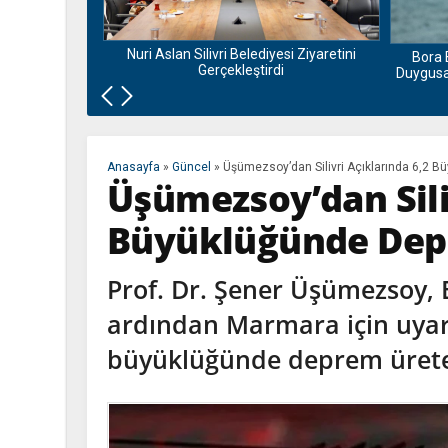
nu ve Bamyası
la Buluşuyor
Nuri Aslan Silivri Belediyesi Ziyaretini
Bora 
Gerçekleştirdi
Duygusal
Anasayfa
»
Güncel
»
Üşümezsoy’dan Silivri Açıklarında 6,2 B
Üşümezsoy’dan Sili
Büyüklüğünde Dep
Prof. Dr. Şener Üşümezsoy, 
ardından Marmara için uyardı:
büyüklüğünde deprem üreteb