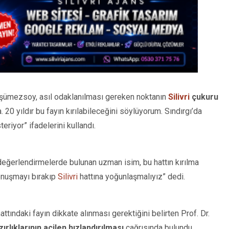
n Üşümezsoy, asıl odaklanılması gereken noktanın
Silivri
çukuru
. 20 yıldır bu fayın kırılabileceğini söylüyorum. Sındırgı’da
eriyor” ifadelerini kullandı.
 değerlendirmelerde bulunan uzman isim, bu hattın kırılma
konuşmayı bırakıp
Silivri
hattına yoğunlaşmalıyız” dedi.
attındaki fayın dikkate alınması gerektiğini belirten Prof. Dr.
ırlıklarının acilen hızlandırılması
çağrısında bulundu.