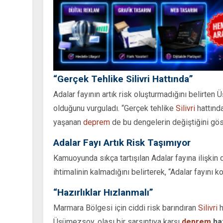
“Gerçek Tehlike Silivri Hattında”
Adalar fayının artık risk oluşturmadığını belirte
olduğunu vurguladı. “Gerçek tehlike
Silivri
hattında
yaşanan
deprem
de bu dengelerin değiştiğini göst
Adalar Fayı Artık Risk Taşımıyor
Kamuoyunda sıkça tartışılan Adalar fayına ilişkin
ihtimalinin kalmadığını belirterek, “Adalar fayını 
“Hazırlıklar Hızlanmalı”
Marmara Bölgesi için ciddi risk barındıran
Silivri
h
Üşümezsoy, olası bir sarsıntıya karşı
deprem
haz