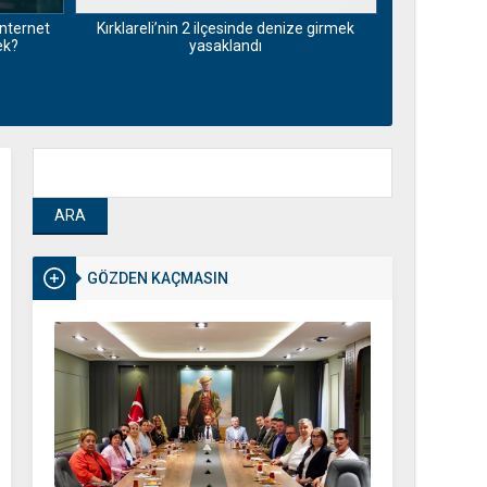
nternet
Kırklareli’nin 2 ilçesinde denize girmek
Motorin fiya
ek?
yasaklandı
Maliyetlerdek
GÖZDEN KAÇMASIN