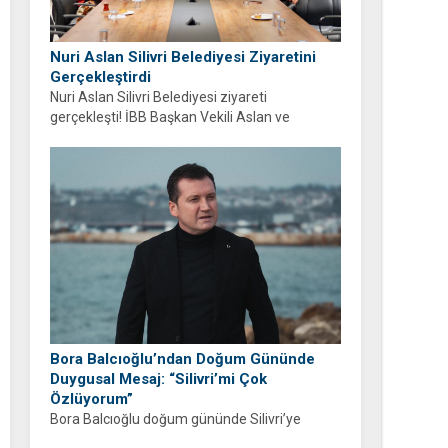
Nuri Aslan Silivri Belediyesi Ziyaretini
Gerçekleştirdi
Nuri Aslan Silivri Belediyesi ziyareti
gerçekleşti! İBB Başkan Vekili Aslan ve
belediye yönetimi Boğluca Deresi ve Gençlik
Merkezi projelerini inceledi.
Bora Balcıoğlu’ndan Doğum Gününde
Duygusal Mesaj: “Silivri’mi Çok
Özlüyorum”
Bora Balcıoğlu doğum gününde Silivri’ye
duyduğu özlemi anlattı. “53 gündür sizlerden