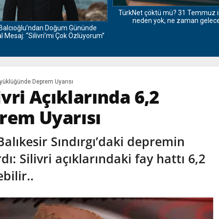
TürkNet çöktü mü? 31 Temmuz i
neden yok, ne zaman gelec
Balcıoğlu’ndan Doğum Gününde
 Mesaj: “Silivri’mi Çok Özlüyorum”
üyüklüğünde Deprem Uyarısı
vri Açıklarında 6,2
rem Uyarısı
Balıkesir Sındırgı’daki depremin
 Silivri açıklarındaki fay hattı 6,2
ilir..