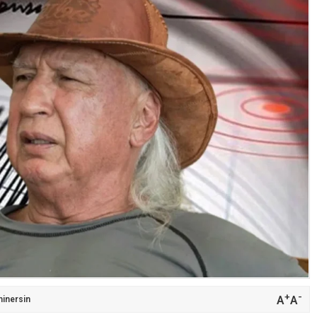
+
-
A
A
inersin