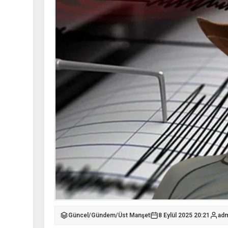
Güncel
/
Gündem
/
Üst Manşet
8 Eylül 2025 20:21
adm