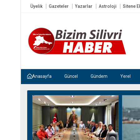
Üyelik
Gazeteler
Yazarlar
Astroloji
Sitene E
Anasayfa
Güncel
Gündem
Yerel