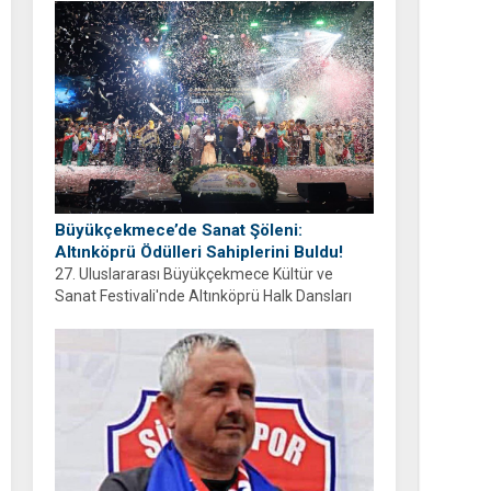
ayrıyım” diyen Balcıoğlu, bir sonraki doğum
gününü ailesi ve hemşehrileriyle birlikte
geçirmeyi diledi.
Büyükçekmece’de Sanat Şöleni:
Altınköprü Ödülleri Sahiplerini Buldu!
27. Uluslararası Büyükçekmece Kültür ve
Sanat Festivali'nde Altınköprü Halk Dansları
Yarışması tamamlandı. Şampiyon Brezilya
oldu!