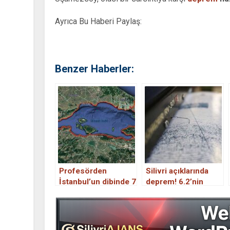
Ayrıca Bu Haberi Paylaş:
Benzer Haberler:
Profesörden
Silivri açıklarında
İstanbul’un dibinde 7
deprem! 6.2’nin
büyüklüğünde
olduğu yer yine
deprem uyarısı. 30
sallandı….
milyon kişiyi
ilgilendiriyor