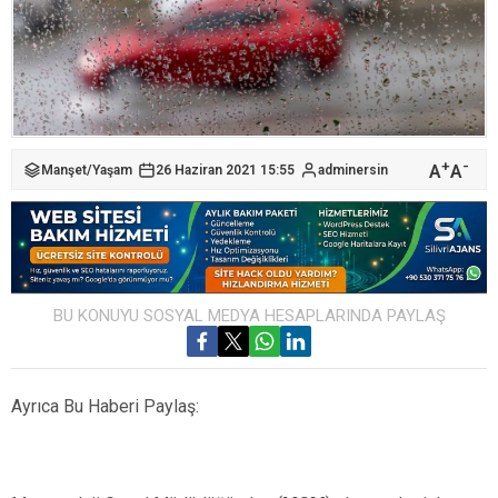
+
-
A
A
Manşet
/
Yaşam
26 Haziran 2021 15:55
adminersin
BU KONUYU SOSYAL MEDYA HESAPLARINDA PAYLAŞ
Ayrıca Bu Haberi Paylaş: