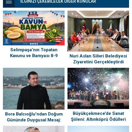
İLGİNİZİ ÇEKEBİLECEK DİĞER KONULAR
Selimpaşa’nın Topatan
Kavunu ve Bamyası 8-9
Nuri Aslan Silivri Belediyesi
Ağustos’ta Vatandaşlarla
Ziyaretini Gerçekleştirdi
Buluşuyor
Büyükçekmece’de Sanat
Bora Balcıoğlu’ndan Doğum
Şöleni: Altınköprü Ödülleri
Gününde Duygusal Mesaj:
Sahiplerini Buldu!
“Silivri’mi Çok Özlüyorum”