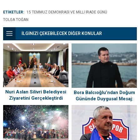
ETİKETLER:
15 TEMMUZ DEMOKRASI VE MILLI İRADE GÜNÜ
TOLGA TOĞAN
İLGİNİZİ ÇEKEBİLECEK DİĞER KONULAR
Nuri Aslan Silivri Belediyesi
Bora Balcıoğlu’ndan Doğum
Ziyaretini Gerçekleştirdi
Gününde Duygusal Mesaj:
“Silivri’mi Çok Özlüyorum”