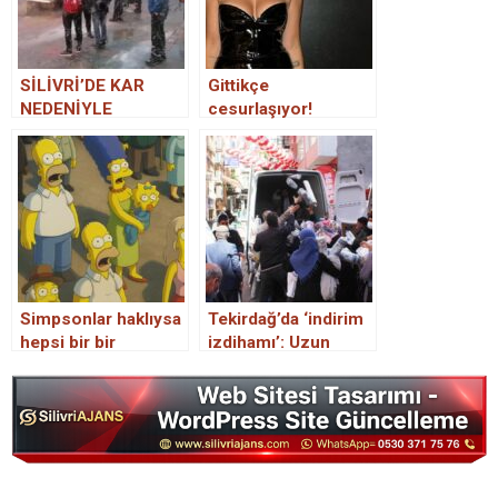
SİLİVRİ’DE KAR
Gittikçe
NEDENİYLE
cesurlaşıyor!
VATANDAŞLAR
Hadise’den olay
DURAKLARDA UZUN
yaratan üstsüz poz
SÜRE BEKLEDİ
Simpsonlar haklıysa
Tekirdağ’da ‘indirim
hepsi bir bir
izdihamı’: Uzun
gerçekleşecek
kuyruklar oluştu