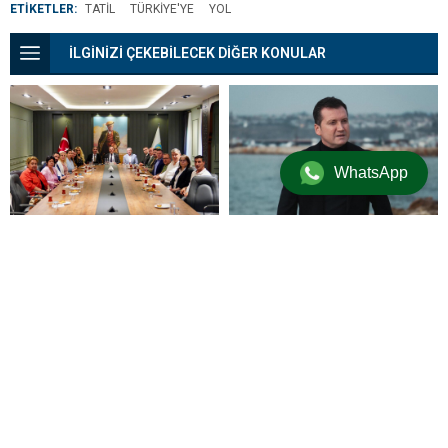
ETİKETLER:
TATIL
TÜRKIYE'YE
YOL
İLGİNİZİ ÇEKEBİLECEK DİĞER KONULAR
WhatsApp
Nuri Aslan Silivri Belediyesi
Bora Balcıoğlu’ndan Doğum
Ziyaretini Gerçekleştirdi
Gününde Duygusal Mesaj:
“Silivri’mi Çok Özlüyorum”
TürkNet çöktü mü? 31
Kırklareli’nin 2 ilçesinde
Temmuz internet neden yok,
denize girmek yasaklandı