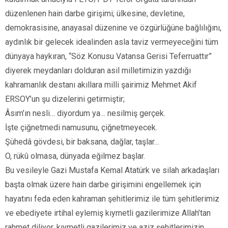
düzenlenen hain darbe girişimi; ülkesine, devletine,
demokrasisine, anayasal düzenine ve özgürlüğüne bağlılığını,
aydınlık bir gelecek idealinden asla taviz vermeyeceğini tüm
dünyaya haykıran, “Söz Konusu Vatansa Gerisi Teferruattır”
diyerek meydanları dolduran asil milletimizin yazdığı
kahramanlık destanı akıllara milli şairimiz Mehmet Akif
ERSOY’un şu dizelerini getirmiştir;
Âsım’ın nesli… diyordum ya… nesilmiş gerçek.
İşte çiğnetmedi namusunu, çiğnetmeyecek.
Şühedâ gövdesi, bir baksana, dağlar, taşlar…
O, rükû olmasa, dünyada eğilmez başlar.
Bu vesileyle Gazi Mustafa Kemal Atatürk ve silah arkadaşları
başta olmak üzere hain darbe girişimini engellemek için
hayatını feda eden kahraman şehitlerimiz ile tüm şehitlerimiz
ve ebediyete irtihal eylemiş kıymetli gazilerimize Allah’tan
rahmet diliyor, kıymetli gazilerimiz ve aziz şehitlerimizin