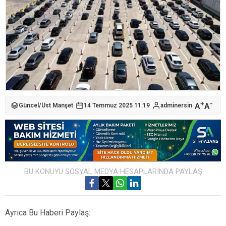
+
-
A
A
Güncel
/
Üst Manşet
14 Temmuz 2025 11:19
adminersin
BU KONUYU SOSYAL MEDYA HESAPLARINDA PAYLAŞ
Ayrıca Bu Haberi Paylaş: