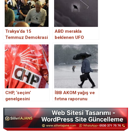
Trakya’da 15
ABD merakla
Temmuz Demokrasi
beklenen UFO
ve Milli Birlik Günü
raporunu yayımladı
dolayısıyla mevlit
okutuldu
CHP, ‘seçim’
İBB AKOM yağış ve
genelgesini
fırtına raporunu
yayımladı: 26 Aralık’a
yayımladı: En fazla
kadar istifalar
yağış alan ilçeler…
bekleniyor!