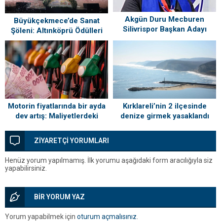
Akgün Duru Mecburen
Büyükçekmece’de Sanat
Silivrispor Başkan Adayı
Şöleni: Altınköprü Ödülleri
Sahiplerini Buldu!
Kırklareli’nin 2 ilçesinde
Motorin fiyatlarında bir ayda
denize girmek yasaklandı
dev artış: Maliyetlerdeki
yükseliş sofrayı da vuracak
ZİYARETÇİ YORUMLARI
Henüz yorum yapılmamış. İlk yorumu aşağıdaki form aracılığıyla siz
yapabilirsiniz.
BİR YORUM YAZ
Yorum yapabilmek için
oturum açmalısınız
.