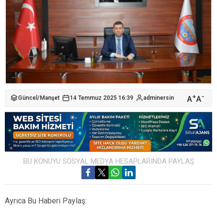
+
-
A
A
Güncel
/
Manşet
14 Temmuz 2025 16:39
adminersin
BU KONUYU SOSYAL MEDYA HESAPLARINDA PAYLAŞ
Ayrıca Bu Haberi Paylaş: