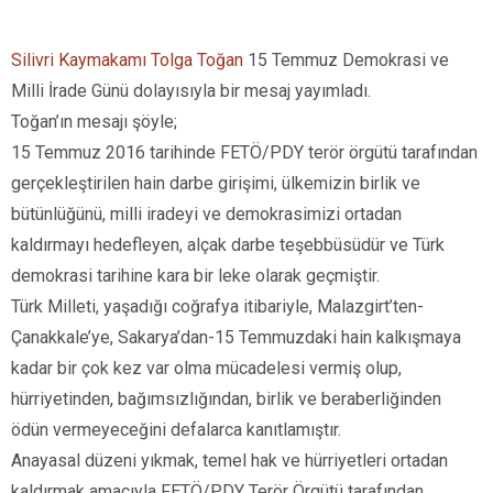
Silivri Kaymakamı
Tolga Toğan
15 Temmuz Demokrasi ve
Milli İrade Günü dolayısıyla bir mesaj yayımladı.
Toğan’ın mesajı şöyle;
15 Temmuz 2016 tarihinde FETÖ/PDY terör örgütü tarafından
gerçekleştirilen hain darbe girişimi, ülkemizin birlik ve
bütünlüğünü, milli iradeyi ve demokrasimizi ortadan
kaldırmayı hedefleyen, alçak darbe teşebbüsüdür ve Türk
demokrasi tarihine kara bir leke olarak geçmiştir.
Türk Milleti, yaşadığı coğrafya itibariyle, Malazgirt’ten-
Çanakkale’ye, Sakarya’dan-15 Temmuzdaki hain kalkışmaya
kadar bir çok kez var olma mücadelesi vermiş olup,
hürriyetinden, bağımsızlığından, birlik ve beraberliğinden
ödün vermeyeceğini defalarca kanıtlamıştır.
Anayasal düzeni yıkmak, temel hak ve hürriyetleri ortadan
kaldırmak amacıyla FETÖ/PDY Terör Örgütü tarafından