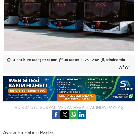
Güncel
/
Üst Manşet
/
Yaşam
30 Mayıs 2025 12:46
adminersin
+
-
A
A
BU KONUYU SOSYAL MEDYA HESAPLARINDA PAYLAŞ
Ayrıca Bu Haberi Paylaş: