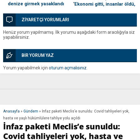
denize girmek yasaklandı
‘Ekonomi gitti, insanlar öldü,
kefenleyip gömecek adam
lazım’
ZİYARETÇİ YORUMLARI
Henüz yorum yapılmamış. İlk yorumu aşağıdaki form aracılığıyla siz
yapabilirsiniz.
BİR YORUM YAZ
Yorum yapabilmek için
oturum açmalısınız
.
Anasayfa
»
Gündem
»
İnfaz paketi Meclis’e sunuldu: Covid tahliyeleri yok,
hasta ve yaşlı hükümlülere tahliye yolu açıldı
İnfaz paketi Meclis’e sunuldu:
Covid tahliyeleri yok, hasta ve