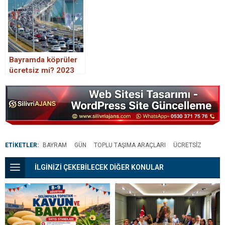
Bayramda köprüler
ücretsiz mi? 2023
Kurban Bayramı’nda
köprüler ücretli mi,
ücretsiz mi?
ETİKETLER:
BAYRAM
GÜN
TOPLU TAŞIMA ARAÇLARI
ÜCRETSİZ
İLGİNİZİ ÇEKEBİLECEK DİĞER KONULAR