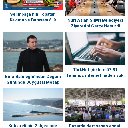
Selimpaşa’nın Topatan
Kavunu ve Bamyası 8-9
Nuri Aslan Silivri Belediyesi
Ağustos’ta Vatandaşlarla
Ziyaretini Gerçekleştirdi
Buluşuyor
TürkNet çöktü mü? 31
Temmuz internet neden yok,
Bora Balcıoğlu’ndan Doğum
ne zaman gelecek?
Gününde Duygusal Mesaj:
“Silivri’mi Çok Özlüyorum”
Kırklareli’nin 2 ilçesinde
Pazarda dert yanan esnaf: