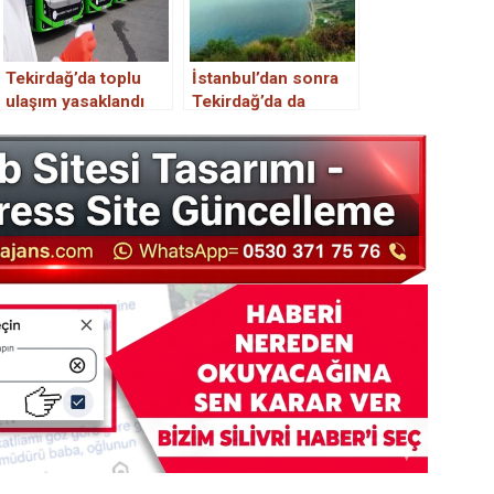
Tekirdağ’da toplu
İstanbul’dan sonra
ulaşım yasaklandı
Tekirdağ’da da
ormanlarda piknik
yapmak yasaklandı