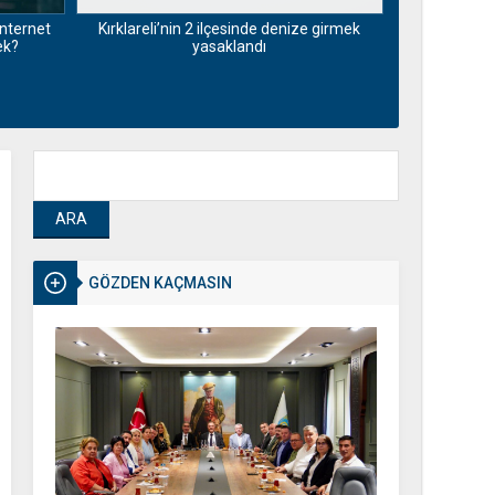
nternet
Kırklareli’nin 2 ilçesinde denize girmek
Pazarda dert 
ek?
yasaklandı
insanlar öl
GÖZDEN KAÇMASIN