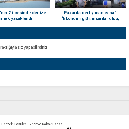
i’nin 2 ilçesinde denize
Pazarda dert yanan esnaf:
rmek yasaklandı
‘Ekonomi gitti, insanlar öldü,
kefenleyip gömecek adam lazım’
ılığıyla siz yapabilirsiniz.
e Destek: Fasulye, Biber ve Kabak Hasadı