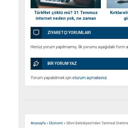
TürkNet çöktü mü? 31 Temmuz
Kırklarel
internet neden yok, ne zaman
gi
gelecek?
ZİYARETÇİ YORUMLARI
Henüz yorum yapılmamış. İlk yorumu aşağıdaki form arac
BİR YORUM YAZ
Yorum yapabilmek için
oturum açmalısınız
.
Anasayfa
»
Ekonomi
»
Silivri Belediyesi’nden Tarımsal Üretim