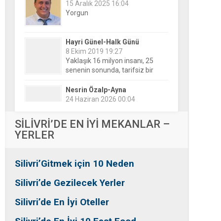
Hayri Günel-Halk Günü
8 Ekim 2019 19:27
Yaklaşık 16 milyon insanı, 25
senenin sonunda, tarifsiz bir
belirsizliğin ortasına bıraktılar!
Nesrin Özalp-Ayna
24 Haziran 2026 00:04
Festivaller Yapılmazsa Kim
Kaybeder? Üreticiden Esnafa,
Silivri’den Mahallelere Uzanan
Büyük Kayıp
Tansu Bayrakdar-Biz diyoruz
SİLİVRİ’DE EN İYİ MEKANLAR –
ki
YERLER
25 Aralık 2015 23:37
Tesadüfe bak!
Silivri’Gitmek için 10 Neden
Ersin Özalp-Gerçekler
2 Temmuz 2026 09:39
Silivri’de Gezilecek Yerler
Silivri’de Uluslararası Halk
Dansları Üzerinden Siyaset Mi
Silivri’de En İyi Oteller
Yapılıyor?