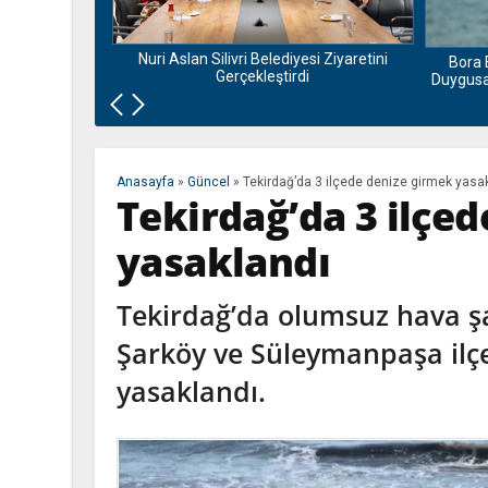
nu ve Bamyası
la Buluşuyor
Nuri Aslan Silivri Belediyesi Ziyaretini
Bora 
Gerçekleştirdi
Duygusal
Anasayfa
»
Güncel
»
Tekirdağ’da 3 ilçede denize girmek yasa
Tekirdağ’da 3 ilçe
yasaklandı
Tekirdağ’da olumsuz hava şa
Şarköy ve Süleymanpaşa ilçe
yasaklandı.