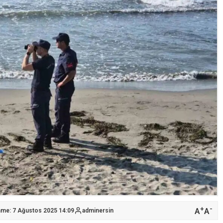
+
-
A
A
nme: 7 Ağustos 2025 14:09
adminersin