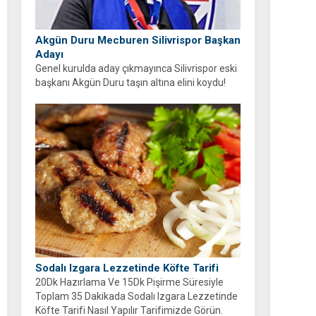
Akgün Duru Mecburen Silivrispor Başkan
Adayı
Genel kurulda aday çıkmayınca Silivrispor eski
başkanı Akgün Duru taşın altına elini koydu!
Duru, kulübü sahipsiz bırakmayarak adaylığını
açıkladı.
Sodalı Izgara Lezzetinde Köfte Tarifi
20Dk Hazırlama Ve 15Dk Pişirme Süresiyle
Toplam 35 Dakikada Sodalı Izgara Lezzetinde
Köfte Tarifi Nasıl Yapılır Tarifimizde Görün.