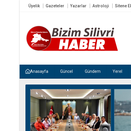
Üyelik
Gazeteler
Yazarlar
Astroloji
Sitene E
Anasayfa
Güncel
Gündem
Yerel