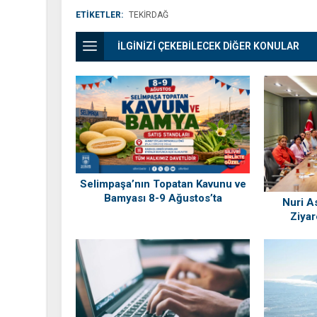
ETİKETLER:
TEKIRDAĞ
İLGİNİZİ ÇEKEBİLECEK DİĞER KONULAR
Selimpaşa’nın Topatan Kavunu ve
Bamyası 8-9 Ağustos’ta
Nuri As
Vatandaşlarla Buluşuyor
Ziyar