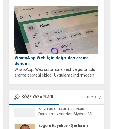
WhatsApp Web İçin doğrudan arama
dönemi
WhatsApp, Web sürümüne sesli ve görüntülü
arama desteği ekledi. Uygulama indirmeden
tarayıcı üzerinden ücretsiz ve şifreli aramalar
yapabilirsiniz.
KÖŞE YAZARLARI
TÜMÜ
Evgeni Raychev - Şiirlerim
15 Aralık 2025 16:04
Yorgun