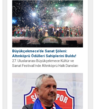
ayrıyım” diyen Balcıoğlu, bir sonraki doğum
gününü ailesi ve hemşehrileriyle birlikte
geçirmeyi diledi.
Büyükçekmece’de Sanat Şöleni:
Altınköprü Ödülleri Sahiplerini Buldu!
27. Uluslararası Büyükçekmece Kültür ve
Sanat Festivali'nde Altınköprü Halk Dansları
Yarışması tamamlandı. Şampiyon Brezilya
oldu!