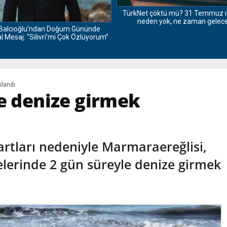
TürkNet çöktü mü? 31 Temmuz i
neden yok, ne zaman gelec
Balcıoğlu’ndan Doğum Gününde
 Mesaj: “Silivri’mi Çok Özlüyorum”
klandı
de denize girmek
rtları nedeniyle Marmaraereğlisi,
lerinde 2 gün süreyle denize girmek