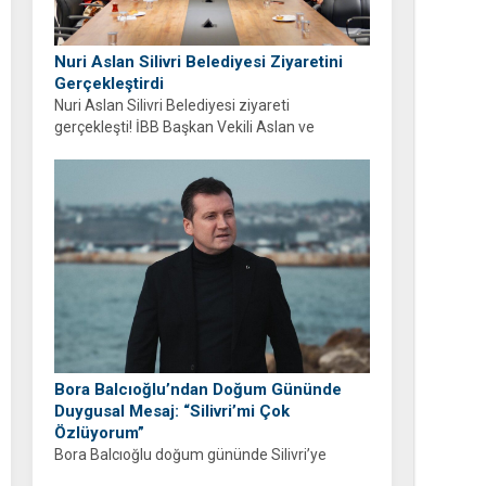
Nuri Aslan Silivri Belediyesi Ziyaretini
Gerçekleştirdi
Nuri Aslan Silivri Belediyesi ziyareti
gerçekleşti! İBB Başkan Vekili Aslan ve
belediye yönetimi Boğluca Deresi ve Gençlik
Merkezi projelerini inceledi.
Bora Balcıoğlu’ndan Doğum Gününde
Duygusal Mesaj: “Silivri’mi Çok
Özlüyorum”
Bora Balcıoğlu doğum gününde Silivri’ye
duyduğu özlemi anlattı. “53 gündür sizlerden