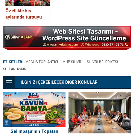
Özellikle kış
aylarında turşuyu
sofranızdan eksik
etmemeniz için 7
neden
ETİKETLER:
MECLIS TOPLANTISI
MHP SILIVRI
SILIVRI BELEDIYESI
SULTAN AŞKIN
İLGİNİZİ ÇEKEBİLECEK DİĞER KONULAR
Selimpaşa’nın Topatan