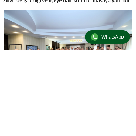
Silivri’de iş birliği ve ilçeye dair konular masaya yatırıldı
WhatsApp
Politika
/
Üst Manşet
/
Yerel
6 Ekim 2025 18:33
adminersin
+
-
A
A