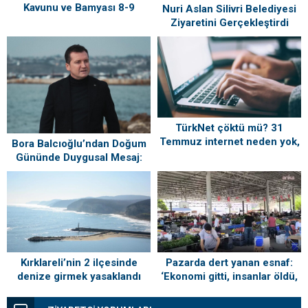
Kavunu ve Bamyası 8-9
Nuri Aslan Silivri Belediyesi
Ağustos’ta Vatandaşlarla
Ziyaretini Gerçekleştirdi
Buluşuyor
TürkNet çöktü mü? 31
Temmuz internet neden yok,
Bora Balcıoğlu’ndan Doğum
ne zaman gelecek?
Gününde Duygusal Mesaj:
“Silivri’mi Çok Özlüyorum”
Kırklareli’nin 2 ilçesinde
Pazarda dert yanan esnaf:
denize girmek yasaklandı
‘Ekonomi gitti, insanlar öldü,
kefenleyip gömecek adam
lazım’