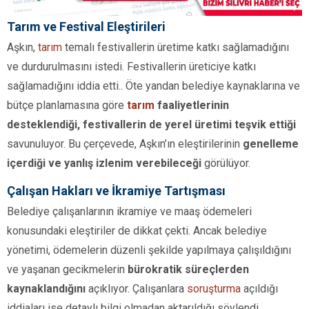
Tarım ve Festival Eleştirileri
Aşkın,
tarım
temalı festivallerin üretime katkı sağlamadığını
ve durdurulmasını istedi. Festivallerin üreticiye katkı
sağlamadığını iddia etti.. Öte yandan belediye kaynaklarına ve
bütçe planlamasına göre
tarım
faaliyetlerinin
desteklendiği, festivallerin de yerel üretimi teşvik ettiği
savunuluyor. Bu çerçevede, Aşkın’ın eleştirilerinin
genelleme
içerdiği ve yanlış izlenim verebileceği
görülüyor.
Çalışan Hakları ve İkramiye Tartışması
Belediye çalışanlarının ikramiye ve maaş ödemeleri
konusundaki eleştiriler de dikkat çekti. Ancak belediye
yönetimi, ödemelerin düzenli şekilde yapılmaya çalışıldığını
ve yaşanan gecikmelerin
bürokratik süreçlerden
kaynaklandığını
açıklıyor. Çalışanlara
soruşturma
açıldığı
iddiaları ise detaylı bilgi olmadan aktarıldığı söylendi.