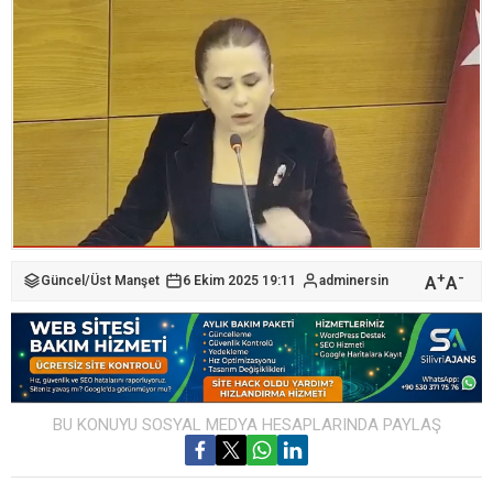
+
-
A
A
Güncel
/
Üst Manşet
6 Ekim 2025 19:11
adminersin
BU KONUYU SOSYAL MEDYA HESAPLARINDA PAYLAŞ