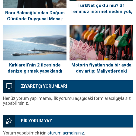
TürkNet çöktü mü? 31
Temmuz internet neden yok,
Bora Balcıoğlu’ndan Doğum
ne zaman gelecek?
Gününde Duygusal Mesaj:
“Silivri’mi Çok Özlüyorum”
Kırklareli’nin 2 ilçesinde
Motorin fiyatlarında bir ayda
denize girmek yasaklandı
dev artış: Maliyetlerdeki
yükseliş sofrayı da vuracak
ZİYARETÇİ YORUMLARI
Henüz yorum yapılmamış. İlk yorumu aşağıdaki form aracılığıyla siz
yapabilirsiniz.
BİR YORUM YAZ
Yorum yapabilmek için
oturum açmalısınız
.