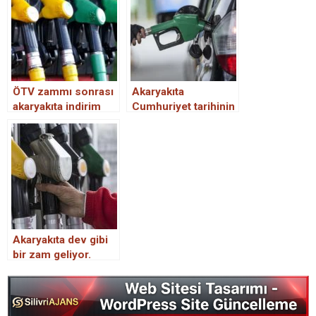
ÖTV zammı sonrası
Akaryakıta
akaryakıta indirim
Cumhuriyet tarihinin
bekleniyor!
en büyük zammı
geliyor
Akaryakıta dev gibi
bir zam geliyor.
Tarih belli oldu