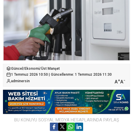
Güncel
/
Ekonomi
/
Üst Manşet
1 Temmuz 2026 10:50 | Güncellenme: 1 Temmuz 2026 11:30
+
-
A
A
adminersin
BU KONUYU SOSYAL MEDYA HESAPLARINDA PAYLAŞ